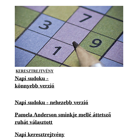
KERESZTREJTVÉNY
Napi sudoku -
könnyebb verzió
Napi sudoku - nehezebb verzió
Pamela Anderson sminkje mellé áttetsző
ruhát választott
Napi keresztrejtvény