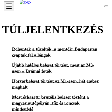
☰
TÚLJELENTKEZÉS
Rohantak a tűzoltók, a mentők: Budapesten
csaptak fel a lángok
Újabb halálos baleset történt, most az M3-
ason – Drámai fotók
Horrorbaleset történt az M1-esen, hét ember
meghalt
Most érkezett: brutális baleset történt a
magyar autópályán, tűz és roncsok
mindenfelé