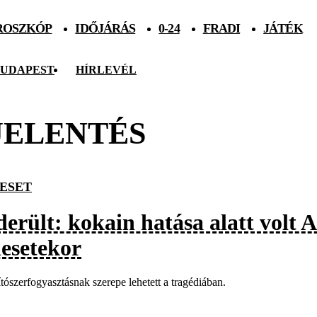
ROSZKÓP
IDŐJÁRÁS
0-24
FRADI
JÁTÉK
UDAPEST
HÍRLEVÉL
JELENTÉS
ESET
derült: kokain hatása alatt volt 
lesetekor
tószerfogyasztásnak szerepe lehetett a tragédiában.