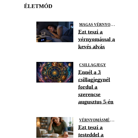
ÉLETMÓD
M
AGAS VÉRNYOMÁS
Ezt teszi a
vérnyomással a
kevés alvás
CSILLAGJEGY
Ennél a 3
csillagjegynél
fordul a
szerencse
augusztus 5-én
V
ÉRNYOMÁSMÉRÉS
Ezt teszi a
testeddel a