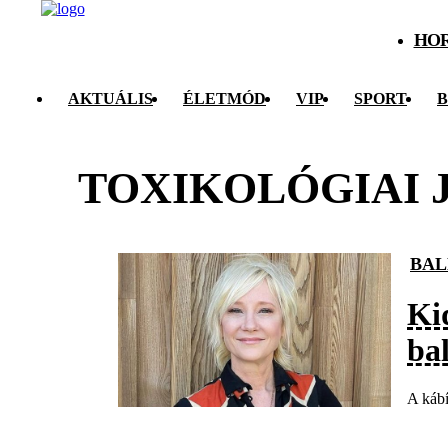
HO
AKTUÁLIS
ÉLETMÓD
VIP
SPORT
B
TOXIKOLÓGIAI 
BAL
Ki
ba
A kábí