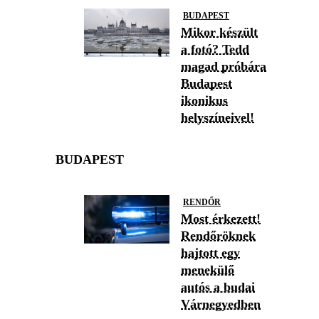
BUDAPEST
Mikor készült
a fotó? Tedd
magad próbára
Budapest
ikonikus
helyszíneivel!
BUDAPEST
RENDŐR
Most érkezett!
Rendőröknek
hajtott egy
menekülő
autós a budai
Várnegyedben