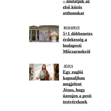
– mutatjuk az
első közös
otthonukat
BUDAPEST
5+1 döbbenetes
érdekesség a
budapesti
Műcsarnokról
JÉZUS
Egy zuglói
kapualjban
megjelent
Jézus, hogy
üzenjen a pesti
testvéreknek