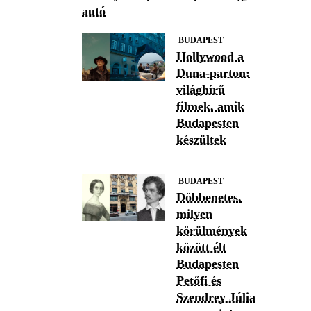
autó
BUDAPEST
Hollywood a
Duna-parton:
világhírű
filmek, amik
Budapesten
készültek
BUDAPEST
Döbbenetes,
milyen
körülmények
között élt
Budapesten
Petőfi és
Szendrey Júlia