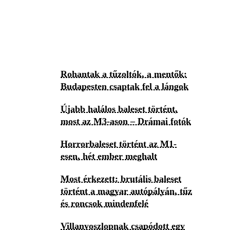
Rohantak a tűzoltók, a mentők:
Budapesten csaptak fel a lángok
Újabb halálos baleset történt,
most az M3-ason – Drámai fotók
Horrorbaleset történt az M1-
esen, hét ember meghalt
Most érkezett: brutális baleset
történt a magyar autópályán, tűz
és roncsok mindenfelé
Villanyoszlopnak csapódott egy