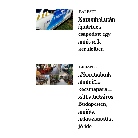
BALESET
Karambol után
épületnek
csapódott egy
autó az I.
kerületben
BUDAPEST
„Nem tudunk
aludni” –
kocsmaparadicsommá
vált a belváros
Budapesten,
amióta
beköszöntött a
jó idő