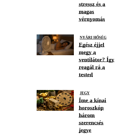
stressz és a
magas
vérnyomás
NYÁRI HŐSÉG
Egész éjjel
megy a
ventilátor? Így
reagál rá a
tested
JEGY
Íme a kínai
horoszkóp
három
szerencsés
jegye