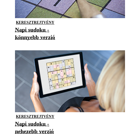
KERESZTREJTVÉNY
Napi sudoku -
könnyebb verzió
KERESZTREJTVÉNY
Napi sudoku -
nehezebb verzió