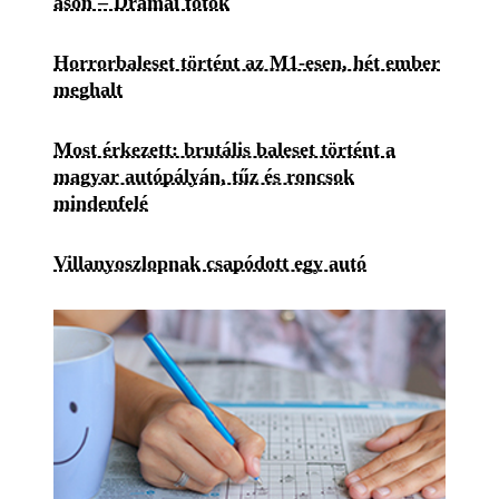
ason – Drámai fotók
Horrorbaleset történt az M1-esen, hét ember
meghalt
Most érkezett: brutális baleset történt a
magyar autópályán, tűz és roncsok
mindenfelé
Villanyoszlopnak csapódott egy autó