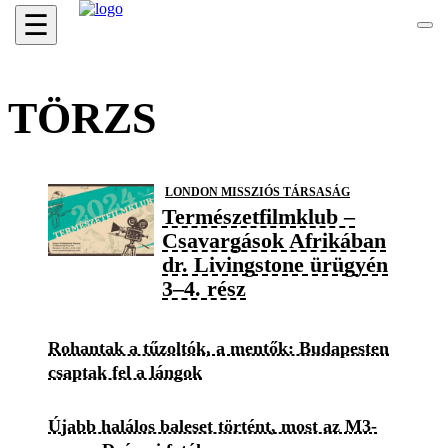
☰
TÖRZS
LONDON MISSZIÓS TÁRSASÁG
Természetfilmklub –
Csavargások Afrikában
dr. Livingstone ürügyén
3–4. rész
Rohantak a tűzoltók, a mentők: Budapesten
csaptak fel a lángok
Újabb halálos baleset történt, most az M3-