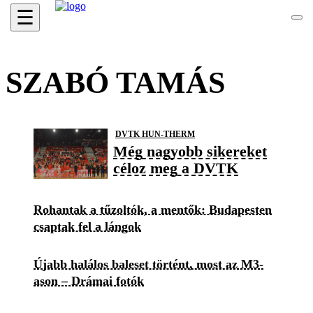
☰
SZABÓ TAMÁS
DVTK HUN-THERM
Még nagyobb sikereket
céloz meg a DVTK
Rohantak a tűzoltók, a mentők: Budapesten
csaptak fel a lángok
Újabb halálos baleset történt, most az M3-
ason – Drámai fotók