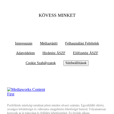
KÖVESS MINKET
Impresszum
Médiaajánló
Felhasználási Feltételek
Adatvédelem
Hirdetési ÁSZF
Előfizetési ÁSZF
Cookie Szabályzatok
Sütibeállítások
Portfóliónk minőségi tartalmat jelent minden olvasó számára. Egyedülálló elérést,
országos lefedettséget és változatos megjelenési lehetőséget biztosít. Folyamatosan
keressük az új irányokat és fejlődési lehetőségeket. Ez jövőnk záloga.