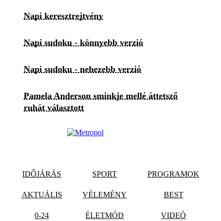
Napi keresztrejtvény
Napi sudoku - könnyebb verzió
Napi sudoku - nehezebb verzió
Pamela Anderson sminkje mellé áttetsző
ruhát választott
IDŐJÁRÁS
SPORT
PROGRAMOK
AKTUÁLIS
VÉLEMÉNY
BEST
0-24
ÉLETMÓD
VIDEÓ