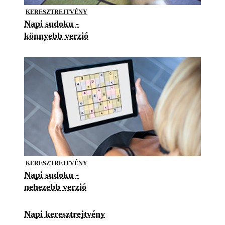
KERESZTREJTVÉNY
Napi sudoku -
könnyebb verzió
KERESZTREJTVÉNY
Napi sudoku -
nehezebb verzió
Napi keresztrejtvény