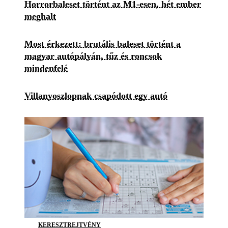
Horrorbaleset történt az M1-esen, hét ember
meghalt
Most érkezett: brutális baleset történt a
magyar autópályán, tűz és roncsok
mindenfelé
Villanyoszlopnak csapódott egy autó
KERESZTREJTVÉNY