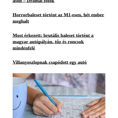
ason – Drámai fotók
Horrorbaleset történt az M1-esen, hét ember
meghalt
Most érkezett: brutális baleset történt a
magyar autópályán, tűz és roncsok
mindenfelé
Villanyoszlopnak csapódott egy autó