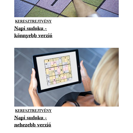
KERESZTREJTVÉNY
Napi sudoku -
könnyebb verzió
KERESZTREJTVÉNY
Napi sudoku -
nehezebb verzió