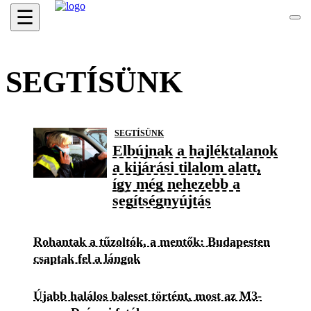
☰
SEGTÍSÜNK
SEGTÍSÜNK
Elbújnak a hajléktalanok
a kijárási tilalom alatt,
így még nehezebb a
segítségnyújtás
Rohantak a tűzoltók, a mentők: Budapesten
csaptak fel a lángok
Újabb halálos baleset történt, most az M3-