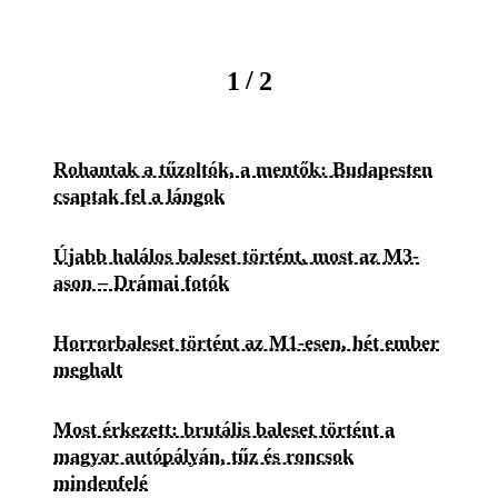
/
1
2
Rohantak a tűzoltók, a mentők: Budapesten
csaptak fel a lángok
Újabb halálos baleset történt, most az M3-
ason – Drámai fotók
Horrorbaleset történt az M1-esen, hét ember
meghalt
Most érkezett: brutális baleset történt a
magyar autópályán, tűz és roncsok
mindenfelé