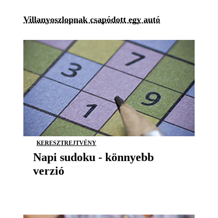
Villanyoszlopnak csapódott egy autó
KERESZTREJTVÉNY
Napi sudoku - könnyebb
verzió