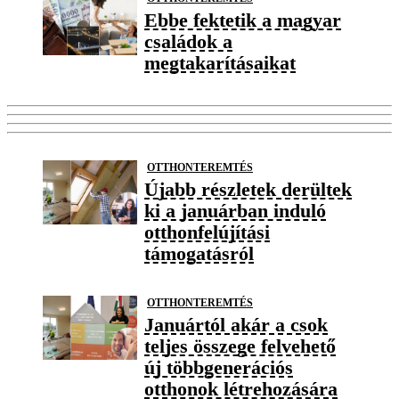
Ebbe fektetik a magyar
családok a
megtakarításaikat
OTTHONTEREMTÉS
Újabb részletek derültek
ki a januárban induló
otthonfelújítási
támogatásról
OTTHONTEREMTÉS
Januártól akár a csok
teljes összege felvehető
új többgenerációs
otthonok létrehozására