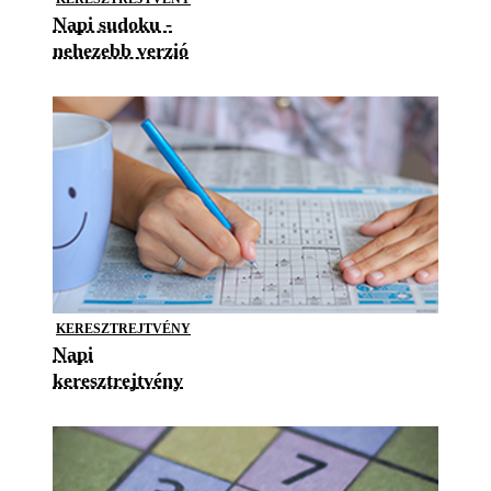
Napi sudoku -
nehezebb verzió
KERESZTREJTVÉNY
Napi
keresztrejtvény