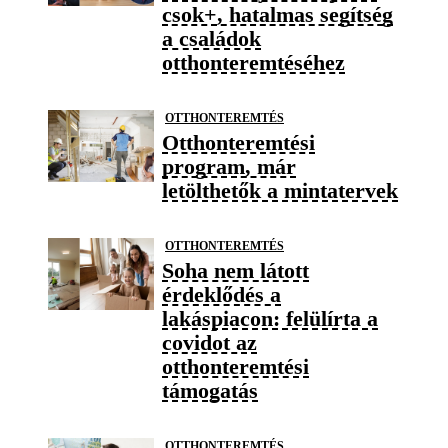
csok+, hatalmas segítség
a családok
otthonteremtéséhez
OTTHONTEREMTÉS
Otthonteremtési
program, már
letölthetők a mintatervek
OTTHONTEREMTÉS
Soha nem látott
érdeklődés a
lakáspiacon: felülírta a
covidot az
otthonteremtési
támogatás
OTTHONTEREMTÉS