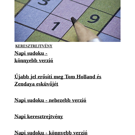
KERESZTREJTVÉNY
Napi sudoku -
könnyebb verzió
Újabb jel erősíti meg Tom Holland és
Zendaya esküvőjét
Napi sudoku - nehezebb verzió
Napi keresztrejtvény
Napi sudoku - könnyebb verzió