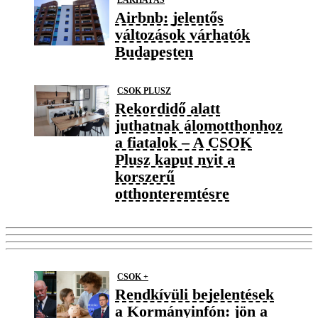
Airbnb: jelentős
változások várhatók
Budapesten
CSOK PLUSZ
Rekordidő alatt
juthatnak álomotthonhoz
a fiatalok – A CSOK
Plusz kaput nyit a
korszerű
otthonteremtésre
CSOK +
Rendkívüli bejelentések
a Kormányinfón: jön a