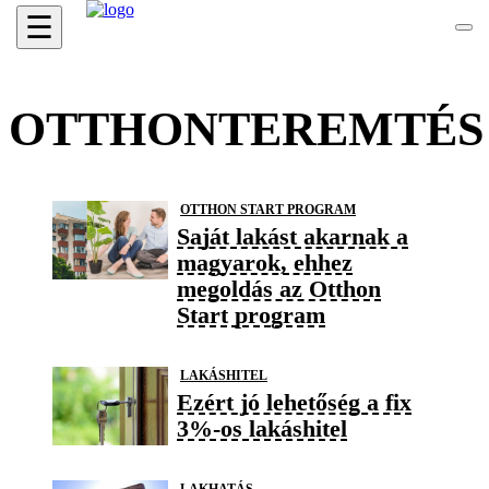
☰
OTTHONTEREMTÉS
OTTHON START PROGRAM
Saját lakást akarnak a
magyarok, ehhez
megoldás az Otthon
Start program
LAKÁSHITEL
Ezért jó lehetőség a fix
3%-os lakáshitel
LAKHATÁS