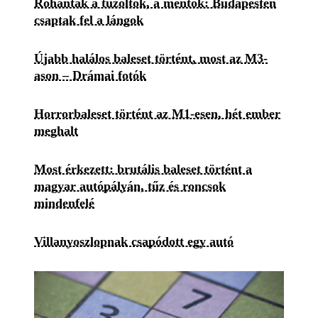
Rohantak a tűzoltók, a mentők: Budapesten
csaptak fel a lángok
Újabb halálos baleset történt, most az M3-
ason – Drámai fotók
Horrorbaleset történt az M1-esen, hét ember
meghalt
Most érkezett: brutális baleset történt a
magyar autópályán, tűz és roncsok
mindenfelé
Villanyoszlopnak csapódott egy autó