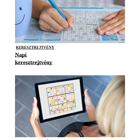
KERESZTREJTVÉNY
Napi
keresztrejtvény