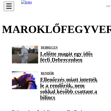
☰
MAROKLŐFEGYVE
DEBRECEN
Lelőtte magát egy idős
férfi Debrecenben
RENDŐR
Ellenőrzés miatt intették
le a rendőrök, nem
sokkal később csattant a
bilincs