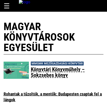
☰
MAGYAR
KÖNYVTÁROSOK
EGYESÜLET
MMGMK MEZŐGAZDASÁGI KÖNYVTÁR
Könyvtári Könyvműhely –
Sokzsebes könyv
Rohantak a tűzoltók, a mentők: Budapesten csaptak fel a
lángok