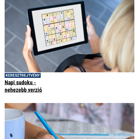
KERESZTREJTVÉNY
Napi sudoku -
nehezebb verzió