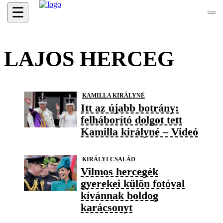
☰
LAJOS HERCEG
KAMILLA KIRÁLYNÉ
Itt az újabb botrány:
felháborító dolgot tett
Kamilla királyné – Videó
KIRÁLYI CSALÁD
Vilmos hercegék
gyerekei külön fotóval
kívánnak boldog
karácsonyt