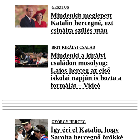
GESZTUS
Mindenkit meglepett
Katalin hercegné, ezt
csinálta szülés után
BRIT KIRÁLYI CSALÁD
Mindenki a királyi
családon mosolyog:
Lajos herceg az első
iskolai napján is hozta a
formáját – Videó
GYÖRGY HERCEG
Így éri el Katalin, hogy
Sarolta hercegnő örökké