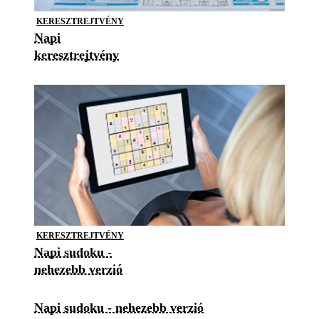
KERESZTREJTVÉNY
Napi
keresztrejtvény
KERESZTREJTVÉNY
Napi sudoku -
nehezebb verzió
Napi sudoku - nehezebb verzió