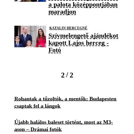
a palota középpontjában
maradjon
KATALIN HERCEGNÉ
Szívmelengető ajándékot
kapott Lajos herceg -
Fotó
/
2
2
Rohantak a tűzoltók, a mentők: Budapesten
csaptak fel a lángok
Újabb halálos baleset történt, most az M3-
ason – Drámai fotók