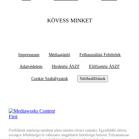
KÖVESS MINKET
Impresszum
Médiaajánló
Felhasználási Feltételek
Adatvédelem
Hirdetési ÁSZF
Előfizetési ÁSZF
Cookie Szabályzatok
Sütibeállítások
Portfóliónk minőségi tartalmat jelent minden olvasó számára. Egyedülálló elérést,
országos lefedettséget és változatos megjelenési lehetőséget biztosít. Folyamatosan