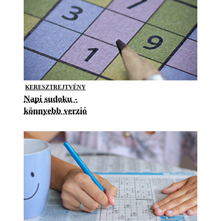
KERESZTREJTVÉNY
Napi sudoku -
könnyebb verzió