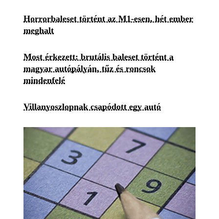
Horrorbaleset történt az M1-esen, hét ember
meghalt
Most érkezett: brutális baleset történt a
magyar autópályán, tűz és roncsok
mindenfelé
Villanyoszlopnak csapódott egy autó