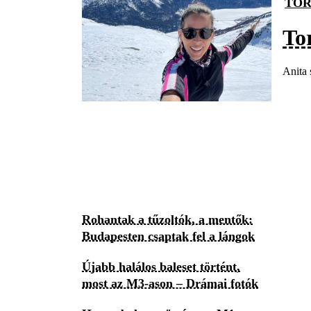
TOR
To
Anita 
Rohantak a tűzoltók, a mentők:
Budapesten csaptak fel a lángok
Újabb halálos baleset történt,
most az M3-ason – Drámai fotók