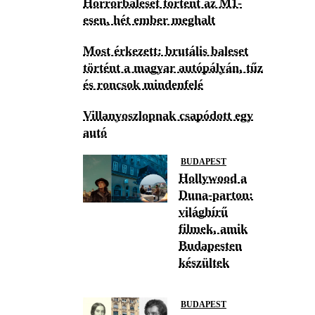
Horrorbaleset történt az M1-
esen, hét ember meghalt
Most érkezett: brutális baleset
történt a magyar autópályán, tűz
és roncsok mindenfelé
Villanyoszlopnak csapódott egy
autó
BUDAPEST
Hollywood a
Duna-parton:
világhírű
filmek, amik
Budapesten
készültek
BUDAPEST