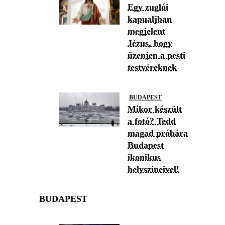
Egy zuglói
kapualjban
megjelent
Jézus, hogy
üzenjen a pesti
testvéreknek
BUDAPEST
Mikor készült
a fotó? Tedd
magad próbára
Budapest
ikonikus
helyszíneivel!
BUDAPEST