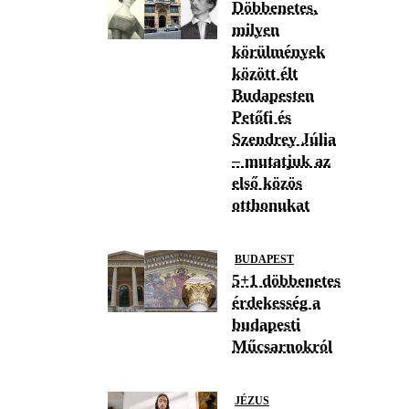
Döbbenetes,
milyen
körülmények
között élt
Budapesten
Petőfi és
Szendrey Júlia
– mutatjuk az
első közös
otthonukat
BUDAPEST
5+1 döbbenetes
érdekesség a
budapesti
Műcsarnokról
JÉZUS