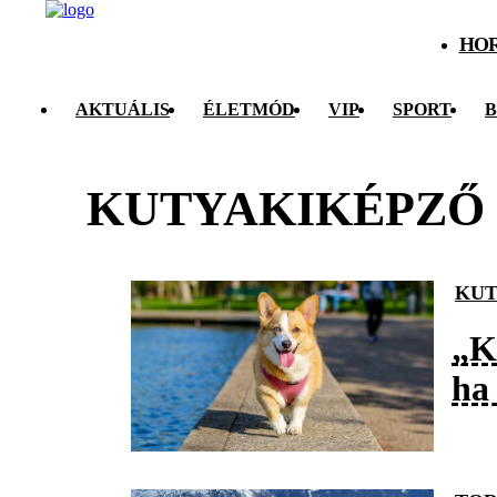
HO
AKTUÁLIS
ÉLETMÓD
VIP
SPORT
B
KUTYAKIKÉPZŐ
KUT
„K
ha 