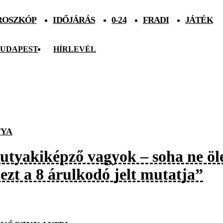
ROSZKÓP
IDŐJÁRÁS
0-24
FRADI
JÁTÉK
UDAPEST
HÍRLEVÉL
YA
utyakiképző vagyok – soha ne öle
ezt a 8 árulkodó jelt mutatja”