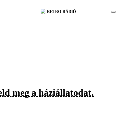
RETRO RÁDIÓ
ld meg a háziállatodat,