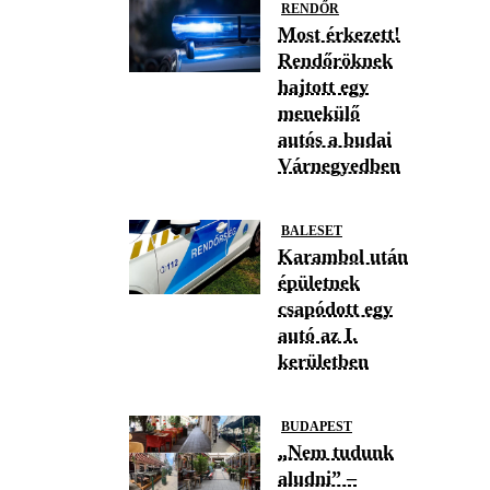
RENDŐR
Most érkezett!
Rendőröknek
hajtott egy
menekülő
autós a budai
Várnegyedben
BALESET
Karambol után
épületnek
csapódott egy
autó az I.
kerületben
BUDAPEST
„Nem tudunk
aludni” –