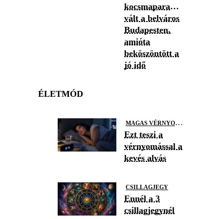
kocsmaparadicsommá
vált a belváros
Budapesten,
amióta
beköszöntött a
jó idő
ÉLETMÓD
M
AGAS VÉRNYOMÁS
Ezt teszi a
vérnyomással a
kevés alvás
CSILLAGJEGY
Ennél a 3
csillagjegynél