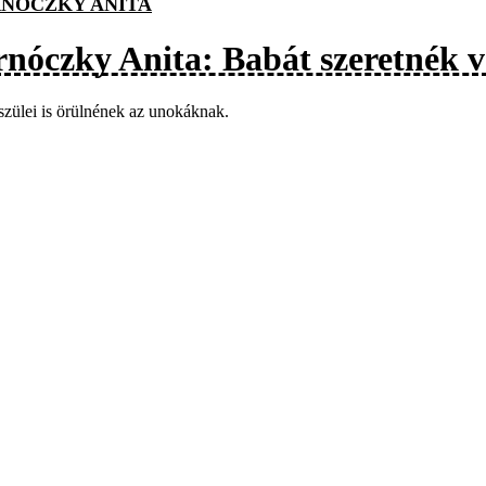
NÓCZKY ANITA
rnóczky Anita: Babát szeretnék v
szülei is örülnének az unokáknak.