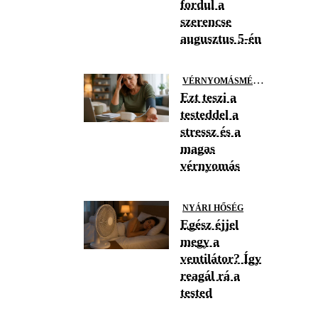
fordul a
szerencse
augusztus 5-én
V
ÉRNYOMÁSMÉRÉS
Ezt teszi a
testeddel a
stressz és a
magas
vérnyomás
NYÁRI HŐSÉG
Egész éjjel
megy a
ventilátor? Így
reagál rá a
tested