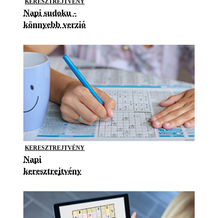
KERESZTREJTVÉNY
Napi sudoku -
könnyebb verzió
KERESZTREJTVÉNY
Napi
keresztrejtvény