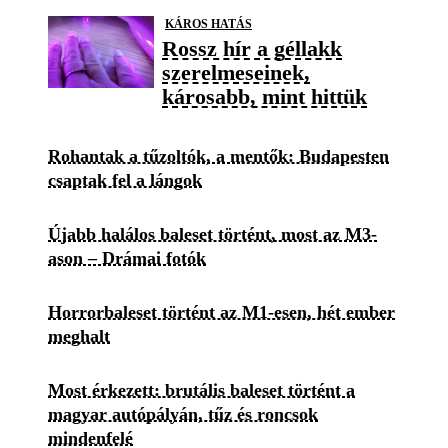
KÁROS HATÁS
Rossz hír a géllakk
szerelmeseinek,
károsabb, mint hittük
Rohantak a tűzoltók, a mentők: Budapesten
csaptak fel a lángok
Újabb halálos baleset történt, most az M3-
ason – Drámai fotók
Horrorbaleset történt az M1-esen, hét ember
meghalt
Most érkezett: brutális baleset történt a
magyar autópályán, tűz és roncsok
mindenfelé