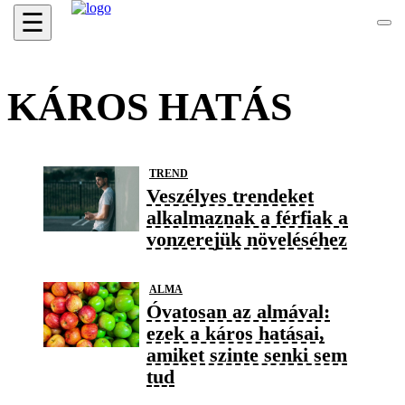
☰
KÁROS HATÁS
TREND
Veszélyes trendeket
alkalmaznak a férfiak a
vonzerejük növeléséhez
ALMA
Óvatosan az almával:
ezek a káros hatásai,
amiket szinte senki sem
tud