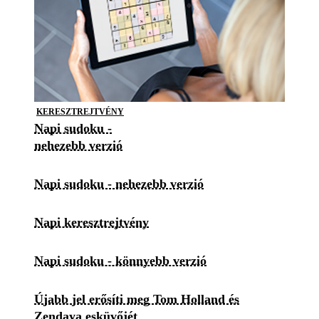
KERESZTREJTVÉNY
Napi sudoku -
nehezebb verzió
Napi sudoku - nehezebb verzió
Napi keresztrejtvény
Napi sudoku - könnyebb verzió
Újabb jel erősíti meg Tom Holland és
Zendaya esküvőjét