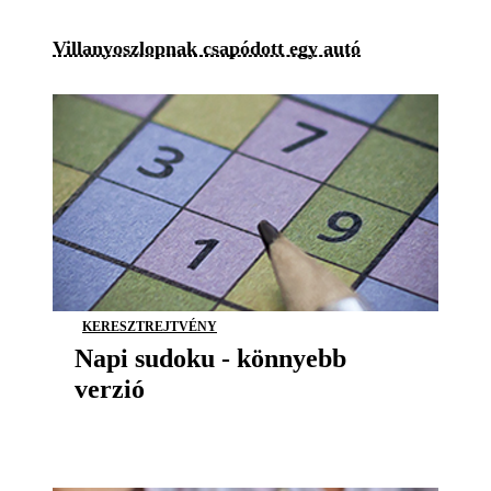
Villanyoszlopnak csapódott egy autó
KERESZTREJTVÉNY
Napi sudoku - könnyebb
verzió