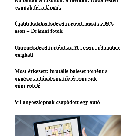
csaptak fel a lángok
Újabb halálos baleset történt, most az M3-
ason – Drámai fotók
Horrorbaleset történt az M1-esen, hét ember
meghalt
Most érkezett: brutális baleset történt a
magyar autópályán, tűz és roncsok
mindenfelé
Villanyoszlopnak csapódott egy autó