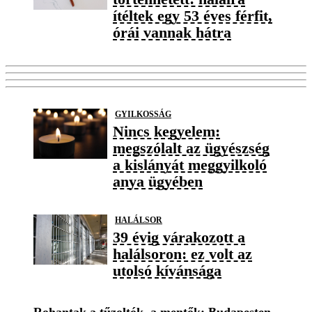
ítéltek egy 53 éves férfit,
órái vannak hátra
GYILKOSSÁG
Nincs kegyelem:
megszólalt az ügyészség
a kislányát meggyilkoló
anya ügyében
HALÁLSOR
39 évig várakozott a
halálsoron: ez volt az
utolsó kívánsága
Rohantak a tűzoltók, a mentők: Budapesten