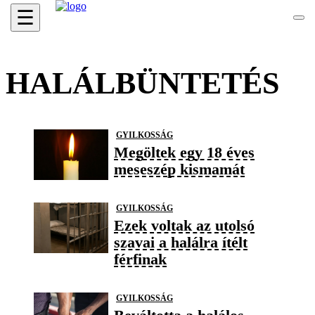
☰
HALÁLBÜNTETÉS
GYILKOSSÁG
Megöltek egy 18 éves
meseszép kismamát
GYILKOSSÁG
Ezek voltak az utolsó
szavai a halálra ítélt
férfinak
GYILKOSSÁG