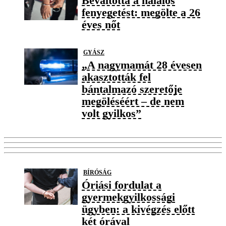
Beváltotta a halálos
fenyegetést: megölte a 26
éves nőt
GYÁSZ
„A nagymamát 28 évesen
akasztották fel
bántalmazó szeretője
megöléséért – de nem
volt gyilkos”
BÍRÓSÁG
Óriási fordulat a
gyermekgyilkossági
ügyben: a kivégzés előtt
két órával