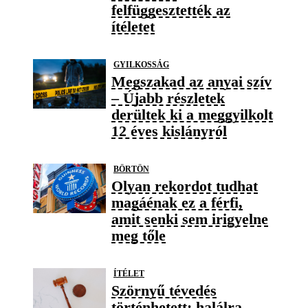
felfüggesztették az
ítéletet
GYILKOSSÁG
Megszakad az anyai szív
– Újabb részletek
derültek ki a meggyilkolt
12 éves kislányról
BÖRTÖN
Olyan rekordot tudhat
magáénak ez a férfi,
amit senki sem irigyelne
meg tőle
ÍTÉLET
Szörnyű tévedés
történhetett: halálra