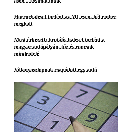
ason – Drámai fotók
Horrorbaleset történt az M1-esen, hét ember
meghalt
Most érkezett: brutális baleset történt a
magyar autópályán, tűz és roncsok
mindenfelé
Villanyoszlopnak csapódott egy autó