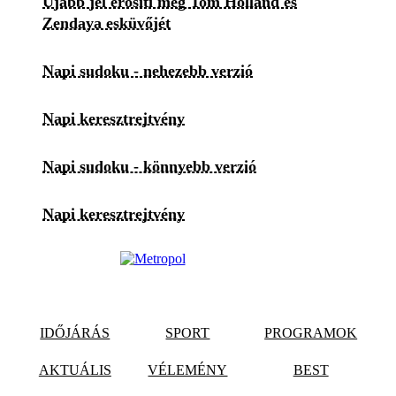
Újabb jel erősíti meg Tom Holland és
Zendaya esküvőjét
Napi sudoku - nehezebb verzió
Napi keresztrejtvény
Napi sudoku - könnyebb verzió
Napi keresztrejtvény
IDŐJÁRÁS
SPORT
PROGRAMOK
AKTUÁLIS
VÉLEMÉNY
BEST