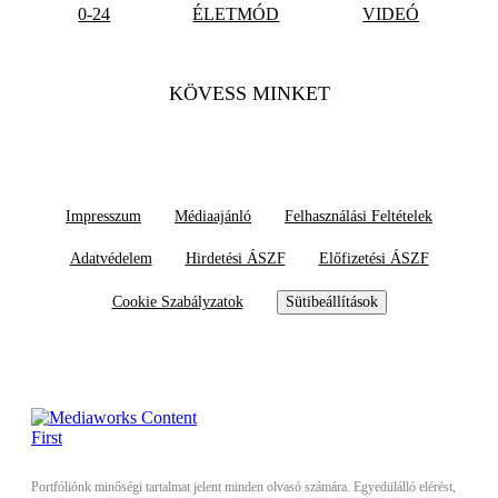
0-24
ÉLETMÓD
VIDEÓ
KÖVESS MINKET
Impresszum
Médiaajánló
Felhasználási Feltételek
Adatvédelem
Hirdetési ÁSZF
Előfizetési ÁSZF
Cookie Szabályzatok
Sütibeállítások
Portfóliónk minőségi tartalmat jelent minden olvasó számára. Egyedülálló elérést,