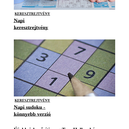
KERESZTREJTVÉNY
Napi
keresztrejtvény
KERESZTREJTVÉNY
Napi sudoku -
könnyebb verzió