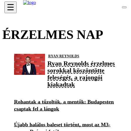
☰
ÉRZELMES NAP
RYAN REYNOLDS
Ryan Reynolds érzelmes
sorokkal köszöntötte
feleségét, a rajongói
kiakadtak
Rohantak a tűzoltók, a mentők: Budapesten
csaptak fel a lángok
Újabb halálos baleset történt, most az M3-