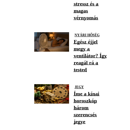
stressz és a
magas
vérnyomás
NYÁRI HŐSÉG
Egész éjjel
megy a
ventilátor? Így
reagál rá a
tested
JEGY
Íme a kínai
horoszkóp
három
szerencsés
jegye