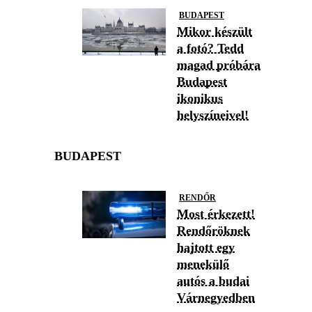
BUDAPEST
Mikor készült
a fotó? Tedd
magad próbára
Budapest
ikonikus
helyszíneivel!
BUDAPEST
RENDŐR
Most érkezett!
Rendőröknek
hajtott egy
menekülő
autós a budai
Várnegyedben