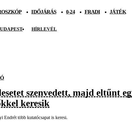
ROSZKÓP
IDŐJÁRÁS
0-24
FRADI
JÁTÉK
UDAPEST
HÍRLEVÉL
TÓ
esetet szenvedett, majd eltűnt e
őkkel keresik
yi Endrét több kutatócsapat is keresi.