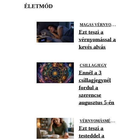
ÉLETMÓD
M
AGAS VÉRNYOMÁS
Ezt teszi a
vérnyomással a
kevés alvás
CSILLAGJEGY
Ennél a 3
csillagjegynél
fordul a
szerencse
augusztus 5-én
V
ÉRNYOMÁSMÉRÉS
Ezt teszi a
testeddel a