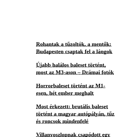
Rohantak a tűzoltók, a mentők:
Budapesten csaptak fel a lángok
Újabb halálos baleset történt,
most az M3-ason – Drámai fotók
Horrorbaleset történt az M1-
esen, hét ember meghalt
Most érkezett: brutális baleset
történt a magyar autópályán, tűz
és roncsok mindenfelé
Villanyoszlopnak csapódott egy