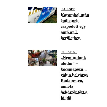
BALESET
Karambol után
épületnek
csapódott egy
autó az I.
kerületben
BUDAPEST
„Nem tudunk
aludni” –
kocsmaparadicsommá
vált a belváros
Budapesten,
amióta
beköszöntött a
jó idő