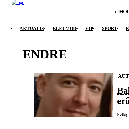
HO
AKTUÁLIS
ÉLETMÓD
VIP
SPORT
B
ENDRE
AU
Bal
er
Szilág