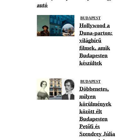
autó
BUDAPEST
Hollywood a
Duna-parton:
világhírű
filmek, amik
Budapesten
készültek
BUDAPEST
Döbbenetes,
milyen
körülmények
között élt
Budapesten
Petőfi és
Szendrey Júlia