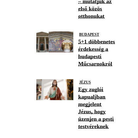
– mutatjuk az
első közös
otthonukat
BUDAPEST
5+1 döbbenetes
érdekesség a
budapesti
Műcsarnokról
JÉZUS
Egy zuglói
kapualjban
megjelent
Jézus, hogy
üzenjen a pesti
testvéreknek