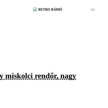
RETRO RÁDIÓ
gy miskolci rendőr, nagy