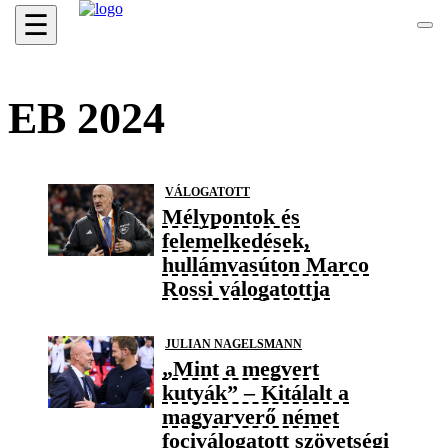
☰
EB 2024
VÁLOGATOTT
Mélypontok és
felemelkedések,
hullámvasúton Marco
Rossi válogatottja
JULIAN NAGELSMANN
„Mint a megvert
kutyák” – Kitálalt a
magyarverő német
fociválogatott szövetségi