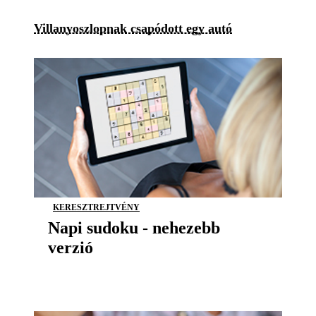
Villanyoszlopnak csapódott egy autó
KERESZTREJTVÉNY
Napi sudoku - nehezebb
verzió