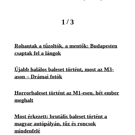
/
1
3
Rohantak a tűzoltók, a mentők: Budapesten
csaptak fel a lángok
Újabb halálos baleset történt, most az M3-
ason – Drámai fotók
Horrorbaleset történt az M1-esen, hét ember
meghalt
Most érkezett: brutális baleset történt a
magyar autópályán, tűz és roncsok
mindenfelé