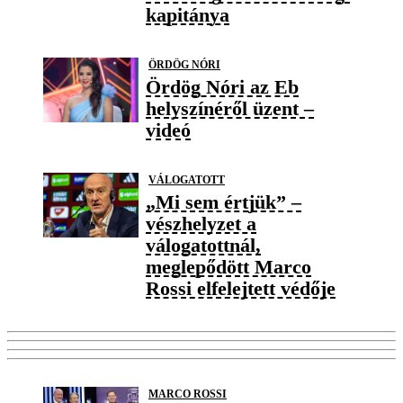
kapitánya
ÖRDÖG NÓRI
Ördög Nóri az Eb
helyszínéről üzent –
videó
VÁLOGATOTT
„Mi sem értjük” –
vészhelyzet a
válogatottnál,
meglepődött Marco
Rossi elfelejtett védője
MARCO ROSSI