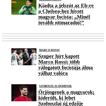
Kiadta a jelszót az Eb-re
a Chelsea-hez hívott
magyar focista: „Minél
tovább ottmaradni!”
MARCO ROSSI
Szuper hírt kapott
Marco Rossi: több
válogatott focistája álma
válhat valóra
SZOBOSZLAI DOMINIK
Őrjöngenek a magyarok;
kiderült, ki lehet
Szoboszlai új edzője