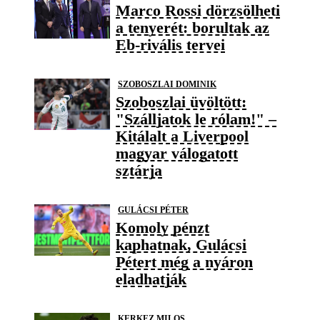
Marco Rossi dörzsölheti
a tenyerét: borultak az
Eb-rivális tervei
SZOBOSZLAI DOMINIK
Szoboszlai üvöltött:
"Szálljatok le rólam!" –
Kitálalt a Liverpool
magyar válogatott
sztárja
GULÁCSI PÉTER
Komoly pénzt
kaphatnak, Gulácsi
Pétert még a nyáron
eladhatják
KERKEZ MILOS