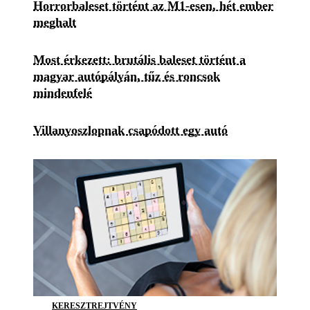
Horrorbaleset történt az M1-esen, hét ember
meghalt
Most érkezett: brutális baleset történt a
magyar autópályán, tűz és roncsok
mindenfelé
Villanyoszlopnak csapódott egy autó
KERESZTREJTVÉNY