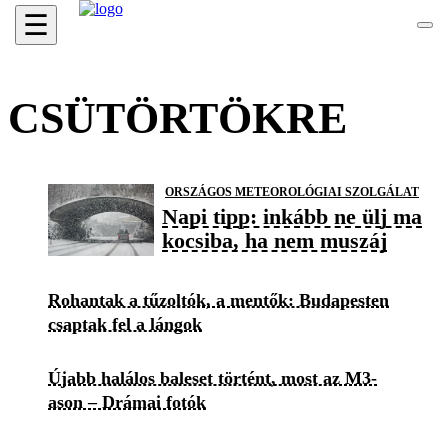
☰
CSÜTÖRTÖKRE
ORSZÁGOS METEOROLÓGIAI SZOLGÁLAT
Napi tipp: inkább ne ülj ma
kocsiba, ha nem muszáj
Rohantak a tűzoltók, a mentők: Budapesten
csaptak fel a lángok
Újabb halálos baleset történt, most az M3-
ason – Drámai fotók