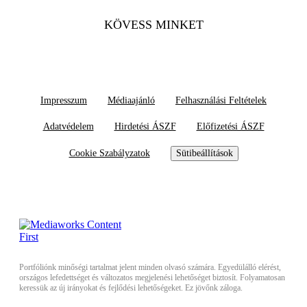
KÖVESS MINKET
Impresszum
Médiaajánló
Felhasználási Feltételek
Adatvédelem
Hirdetési ÁSZF
Előfizetési ÁSZF
Cookie Szabályzatok
Sütibeállítások
Portfóliónk minőségi tartalmat jelent minden olvasó számára. Egyedülálló elérést,
országos lefedettséget és változatos megjelenési lehetőséget biztosít. Folyamatosan
keressük az új irányokat és fejlődési lehetőségeket. Ez jövőnk záloga.