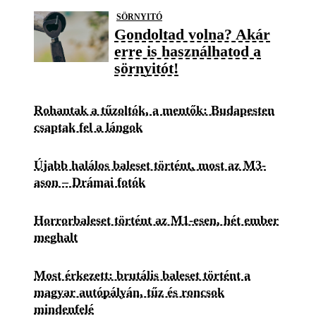
SÖRNYITÓ
Gondoltad volna? Akár
erre is használhatod a
sörnyitót!
Rohantak a tűzoltók, a mentők: Budapesten
csaptak fel a lángok
Újabb halálos baleset történt, most az M3-
ason – Drámai fotók
Horrorbaleset történt az M1-esen, hét ember
meghalt
Most érkezett: brutális baleset történt a
magyar autópályán, tűz és roncsok
mindenfelé