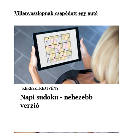
Villanyoszlopnak csapódott egy autó
KERESZTREJTVÉNY
Napi sudoku - nehezebb
verzió