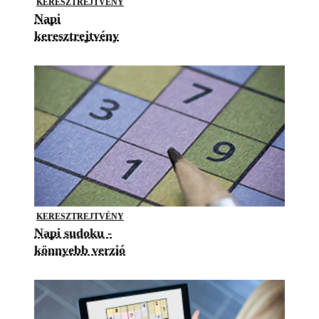
KERESZTREJTVÉNY
Napi
keresztrejtvény
KERESZTREJTVÉNY
Napi sudoku -
könnyebb verzió