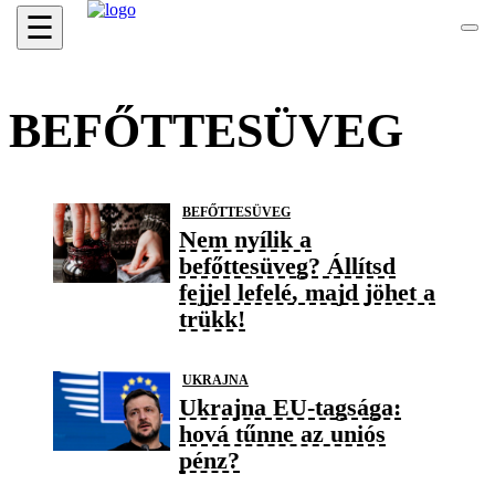
☰
BEFŐTTESÜVEG
BEFŐTTESÜVEG
Nem nyílik a
befőttesüveg? Állítsd
fejjel lefelé, majd jöhet a
trükk!
UKRAJNA
Ukrajna EU-tagsága:
hová tűnne az uniós
pénz?