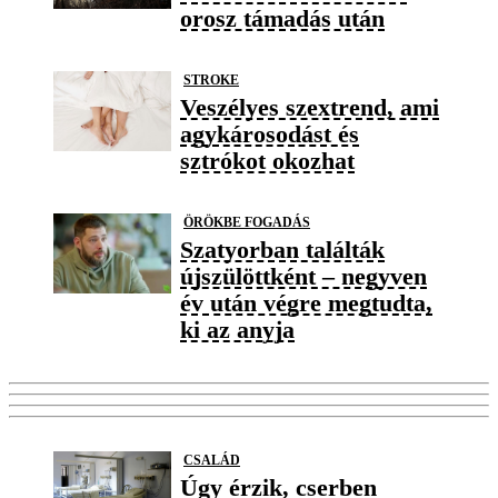
orosz támadás után
STROKE
Veszélyes szextrend, ami
agykárosodást és
sztrókot okozhat
ÖRÖKBE FOGADÁS
Szatyorban találták
újszülöttként – negyven
év után végre megtudta,
ki az anyja
CSALÁD
Úgy érzik, cserben