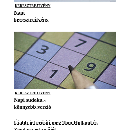
KERESZTREJTVÉNY
Napi
keresztrejtvény
KERESZTREJTVÉNY
Napi sudoku -
könnyebb verzió
Újabb jel erősíti meg Tom Holland és
Zendaya esküvőjét