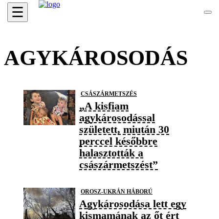
☰
AGYKÁROSODÁS
CSÁSZÁRMETSZÉS
„A kisfiam
agykárosodással
született, miután 30
perccel későbbre
halasztották a
császármetszést”
OROSZ-UKRÁN HÁBORÚ
Agykárosodása lett egy
kismamának az őt ért