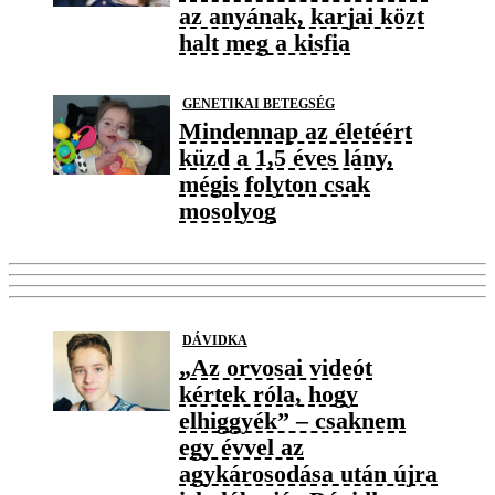
az anyának, karjai közt
halt meg a kisfia
GENETIKAI BETEGSÉG
Mindennap az életéért
küzd a 1,5 éves lány,
mégis folyton csak
mosolyog
DÁVIDKA
„Az orvosai videót
kértek róla, hogy
elhiggyék” – csaknem
egy évvel az
agykárosodása után újra