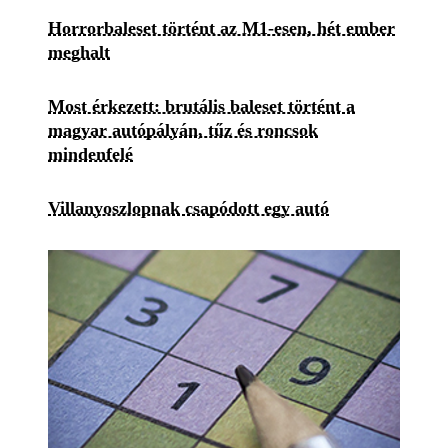
Horrorbaleset történt az M1-esen, hét ember
meghalt
Most érkezett: brutális baleset történt a
magyar autópályán, tűz és roncsok
mindenfelé
Villanyoszlopnak csapódott egy autó