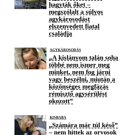
hagyták őket –
megszólalt a súlyos
agykárosodást
elszenvedett fiatal
családja
AGYKÁROSODÁS
„A kislányom talán soha
többé nem ismer meg
minket, nem fog járni
vagy beszélni, miután a
közönséges megfázás
rémisztő agysérülést
okozott”
KISBABA
„Számára már túl késő”
– nem hittek az orvosok