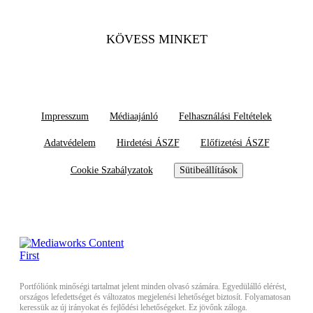
KÖVESS MINKET
Impresszum
Médiaajánló
Felhasználási Feltételek
Adatvédelem
Hirdetési ÁSZF
Előfizetési ÁSZF
Cookie Szabályzatok
Sütibeállítások
Portfóliónk minőségi tartalmat jelent minden olvasó számára. Egyedülálló elérést,
országos lefedettséget és változatos megjelenési lehetőséget biztosít. Folyamatosan
keressük az új irányokat és fejlődési lehetőségeket. Ez jövőnk záloga.