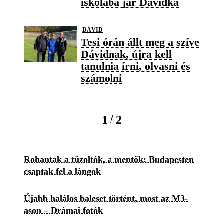
iskolába jár Dávidka
DÁVID
Tesi órán állt meg a szíve
Dávidnak, újra kell
tanulnia írni, olvasni és
számolni
/
1
2
Rohantak a tűzoltók, a mentők: Budapesten
csaptak fel a lángok
Újabb halálos baleset történt, most az M3-
ason – Drámai fotók