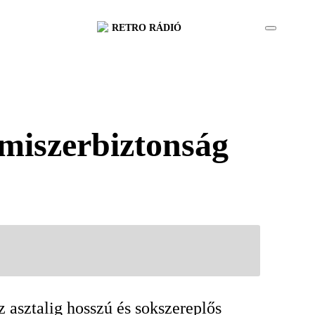
RETRO RÁDIÓ
lmiszerbiztonság
z asztalig hosszú és sokszereplős