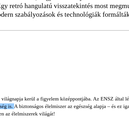
gy retró hangulatú visszatekintés most megmut
dern szabályozások és technológiák formálták 
SÁG
TÖRTÉNELEM ISMERET
g világnapja kerül a figyelem középpontjába. Az ENSZ által l
ség is.
A biztonságos élelmiszer az egészség alapja – és ez ig
en az élelmiszerek világát!