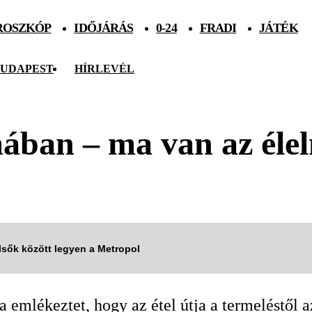
ROSZKÓP
IDŐJÁRÁS
0-24
FRADI
JÁTÉK
UDAPEST
HÍRLEVÉL
ában – ma van az éle
elsők között legyen a Metropol
 emlékeztet, hogy az étel útja a termeléstől a