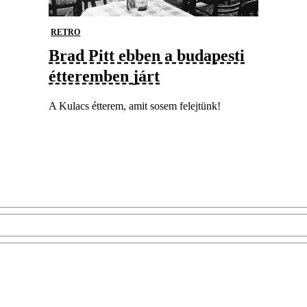
RETRO
Brad Pitt ebben a budapesti
étteremben járt
A Kulacs étterem, amit sosem felejtünk!