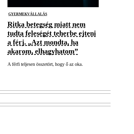
GYERMEKVÁLLALÁS
Ritka betegség miatt nem
tudta feleségét teherbe ejteni
a férj. „Azt mondta, ha
akarom, elhagyhatom”
A férfi teljesen összetört, hogy ő az oka.