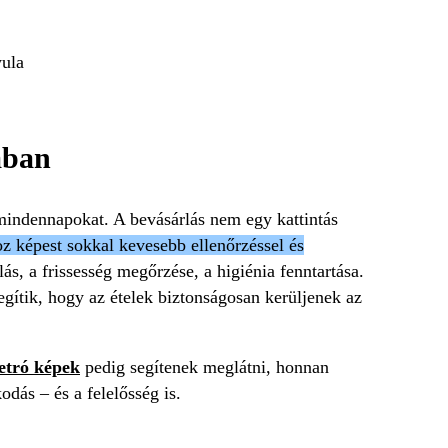
yula
mában
 mindennapokat. A bevásárlás nem egy kattintás
oz képest sokkal kevesebb ellenőrzéssel és
ás, a frissesség megőrzése, a higiénia fenntartása.
gítik, hogy az ételek biztonságosan kerüljenek az
etró képek
pedig segítenek meglátni, honnan
dás – és a felelősség is.