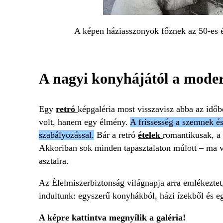
A képen háziasszonyok főznek az 50-es 
A nagyi konyhájától a moder
Egy
retró
képgaléria most visszavisz abba az időb
volt, hanem egy élmény.
A frissesség a szemnek és
szabályozással.
Bár a retró
ételek
romantikusak, a 
Akkoriban sok minden tapasztalaton múlott – ma vi
asztalra.
Az Élelmiszerbiztonság világnapja arra emlékeztet, 
indultunk: egyszerű konyhákból, házi ízekből és eg
A képre kattintva megnyílik a galéria!