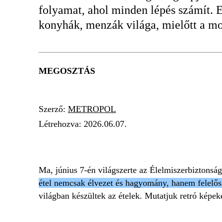
folyamat, ahol minden lépés számít. E
konyhák, menzák világa, mielőtt a mo
MEGOSZTÁS
Szerző:
METROPOL
Létrehozva:
2026.06.07.
RETRÓ ÉLMÉNY
ÉLELMISZER BIZTON
Ma, június 7-én világszerte az Élelmiszerbiztonsá
étel nemcsak élvezet és hagyomány, hanem felelős
világban készültek az ételek. Mutatjuk retró képek