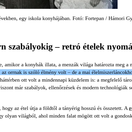
években, egy iskola konyhájában. Fotó: Fortepan / Hámori G
n szabályokig – retró ételek nyo
e, amikor a konyhák illata, a menzák világa határozta meg a
 az orrnak is szóló élmény volt – de a mai élelmiszerláncokh
háttérben ott volt a mindennapi küzdelem is: a megfelelő tárol
szont már szabályok, ellenőrzések és modern technológiák se
hogy az étel útja a földtől a tányérig hosszú és összetett. A
r
y olyan világból, ahol minden falat mögött ott volt a gondosko