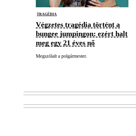
TRAGÉDIA
Végzetes tragédia történt a
bungee jumpingon: ezért halt
meg egy 21 éves nő
Megszólalt a polgármester.