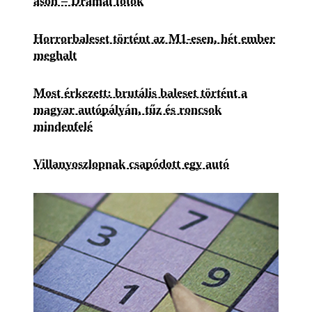
ason – Drámai fotók
Horrorbaleset történt az M1-esen, hét ember
meghalt
Most érkezett: brutális baleset történt a
magyar autópályán, tűz és roncsok
mindenfelé
Villanyoszlopnak csapódott egy autó