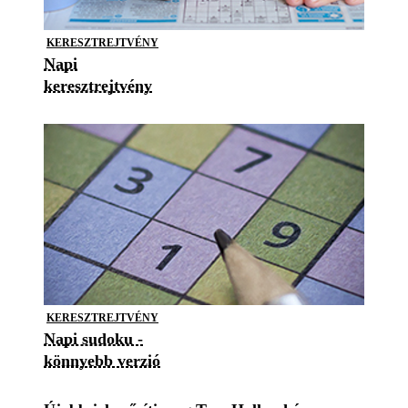
KERESZTREJTVÉNY
Napi
keresztrejtvény
KERESZTREJTVÉNY
Napi sudoku -
könnyebb verzió