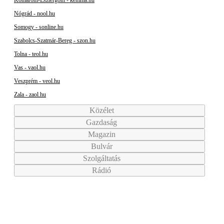
Nógrád - nool.hu
Somogy - sonline.hu
Szabolcs-Szatmár-Bereg - szon.hu
Tolna - teol.hu
Vas - vaol.hu
Veszprém - veol.hu
Zala - zaol.hu
Közélet
Gazdaság
Magazin
Bulvár
Szolgáltatás
Rádió