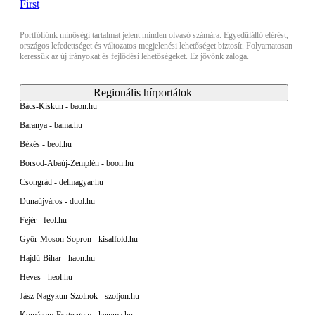
Portfóliónk minőségi tartalmat jelent minden olvasó számára. Egyedülálló elérést,
országos lefedettséget és változatos megjelenési lehetőséget biztosít. Folyamatosan
keressük az új irányokat és fejlődési lehetőségeket. Ez jövőnk záloga.
Regionális hírportálok
Bács-Kiskun - baon.hu
Baranya - bama.hu
Békés - beol.hu
Borsod-Abaúj-Zemplén - boon.hu
Csongrád - delmagyar.hu
Dunaújváros - duol.hu
Fejér - feol.hu
Győr-Moson-Sopron - kisalfold.hu
Hajdú-Bihar - haon.hu
Heves - heol.hu
Jász-Nagykun-Szolnok - szoljon.hu
Komárom-Esztergom - kemma.hu