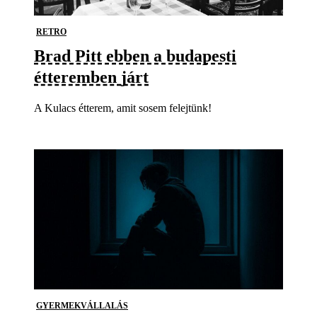
RETRO
Brad Pitt ebben a budapesti
étteremben járt
A Kulacs étterem, amit sosem felejtünk!
GYERMEKVÁLLALÁS