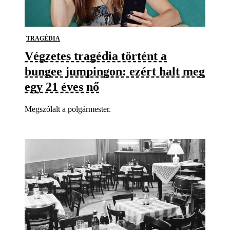
TRAGÉDIA
Végzetes tragédia történt a
bungee jumpingon: ezért halt meg
egy 21 éves nő
Megszólalt a polgármester.