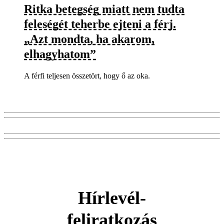
Ritka betegség miatt nem tudta
feleségét teherbe ejteni a férj.
„Azt mondta, ha akarom,
elhagyhatom”
A férfi teljesen összetört, hogy ő az oka.
Hírlevél-
feliratkozás