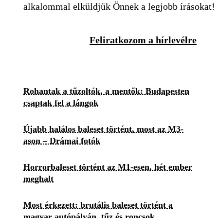
alkalommal elküldjük Önnek a legjobb írásokat!
Feliratkozom a hírlevélre
Rohantak a tűzoltók, a mentők: Budapesten
csaptak fel a lángok
Újabb halálos baleset történt, most az M3-
ason – Drámai fotók
Horrorbaleset történt az M1-esen, hét ember
meghalt
Most érkezett: brutális baleset történt a
magyar autópályán, tűz és roncsok