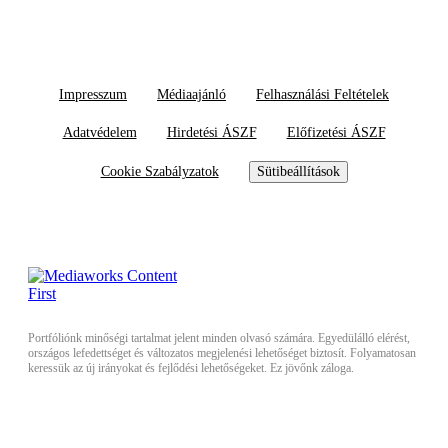
Impresszum
Médiaajánló
Felhasználási Feltételek
Adatvédelem
Hirdetési ÁSZF
Előfizetési ÁSZF
Cookie Szabályzatok
Sütibeállítások
Portfóliónk minőségi tartalmat jelent minden olvasó számára. Egyedülálló elérést,
országos lefedettséget és változatos megjelenési lehetőséget biztosít. Folyamatosan
keressük az új irányokat és fejlődési lehetőségeket. Ez jövőnk záloga.