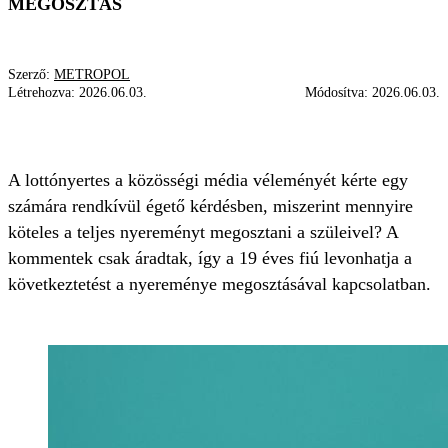
MEGOSZTÁS
Szerző:
METROPOL
Létrehozva:
2026.06.03.
Módosítva:
2026.06.03.
LOTTÓFŐNYEREMÉNY
SZÜLŐ
SZERENCSÉS
A lottónyertes a közösségi média véleményét kérte egy
számára rendkívül égető kérdésben, miszerint mennyire
köteles a teljes nyereményt megosztani a szüleivel? A
kommentek csak áradtak, így a 19 éves fiú levonhatja a
következtetést a nyereménye megosztásával kapcsolatban.