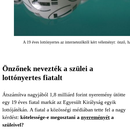
A 19 éves lottónyertes az internetezőktől kért véleményt: önző, 
Önzőnek nevezték a szülei a
lottónyertes fiatalt
Átszámítva nagyjából 1,8 milliárd forint nyeremény ütötte
egy 19 éves fiatal markát az Egyesült Királyság egyik
lottójátékán. A fiatal a közösségi médiában tette fel a nagy
kérdést:
kötelessége-e megosztani a
nyereményét
a
szüleivel?