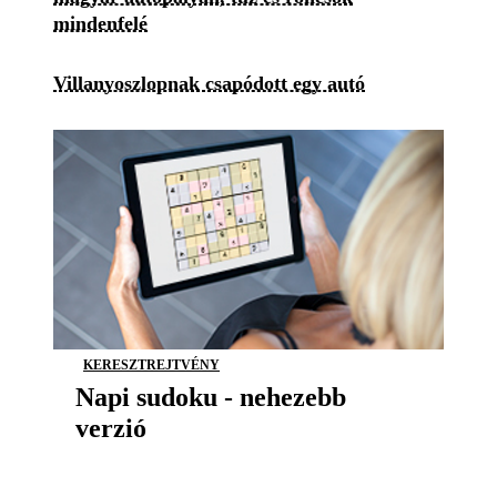
mindenfelé
Villanyoszlopnak csapódott egy autó
KERESZTREJTVÉNY
Napi sudoku - nehezebb
verzió