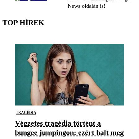
News oldalán is!
TOP HÍREK
TRAGÉDIA
Végzetes tragédia történt a
bungee jumpingon: ezért halt meg