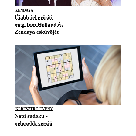
ZENDAYA
Újabb jel erősíti
meg Tom Holland és
Zendaya esküvőjét
KERESZTREJTVÉNY
Napi sudoku -
nehezebb verzió