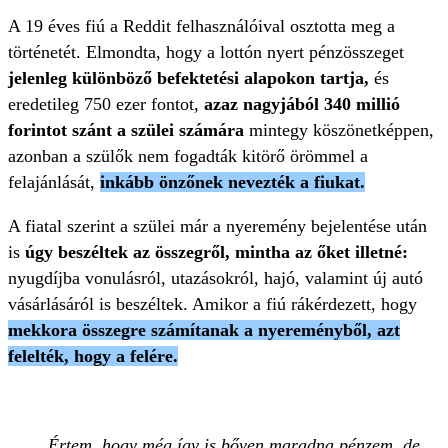
A 19 éves fiú a Reddit felhasználóival osztotta meg a
történetét. Elmondta, hogy a lottón nyert pénzösszeget
jelenleg különböző befektetési alapokon tartja,
és
eredetileg 750 ezer fontot,
azaz nagyjából 340 millió
forintot szánt a szülei számára
mintegy köszönetképpen,
azonban a szülők nem fogadták kitörő örömmel a
felajánlását,
inkább önzőnek nevezték a fiukat.
A fiatal szerint a szülei már a nyeremény bejelentése után
is
úgy beszéltek az összegről, mintha az őket illetné:
nyugdíjba vonulásról, utazásokról, hajó, valamint új autó
vásárlásáról is beszéltek. Amikor a fiú rákérdezett, hogy
mekkora összegre számítanak a nyereményből, azt
felelték, hogy a felére.
Értem, hogy még így is bőven maradna pénzem, de