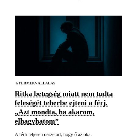
GYERMEKVÁLLALÁS
Ritka betegség miatt nem tudta
feleségét teherbe ejteni a férj.
„Azt mondta, ha akarom,
elhagyhatom”
A férfi teljesen összetört, hogy ő az oka.