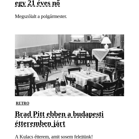
egy 21 éves nő
Megszólalt a polgármester.
RETRO
Brad Pitt ebben a budapesti
étteremben járt
A Kulacs étterem, amit sosem felejtünk!