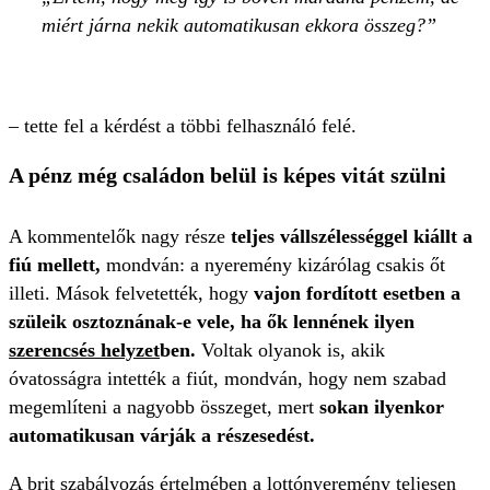
miért járna nekik automatikusan ekkora összeg?
– tette fel a kérdést a többi felhasználó felé.
A pénz még családon belül is képes vitát szülni
A kommentelők nagy része
teljes vállszélességgel kiállt a
fiú mellett,
mondván: a nyeremény kizárólag csakis őt
illeti. Mások felvetették, hogy
vajon fordított esetben a
szüleik osztoznának-e vele, ha ők lennének ilyen
szerencsés helyzet
ben.
Voltak olyanok is, akik
óvatosságra intették a fiút, mondván, hogy nem szabad
megemlíteni a nagyobb összeget, mert
sokan ilyenkor
automatikusan várják a részesedést.
A brit szabályozás értelmében a lottónyeremény teljesen