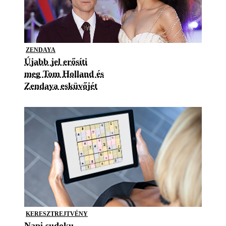
ZENDAYA
Újabb jel erősíti
meg Tom Holland és
Zendaya esküvőjét
KERESZTREJTVÉNY
Napi sudoku -