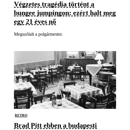
Végzetes tragédia történt a
bungee jumpingon: ezért halt meg
egy 21 éves nő
Megszólalt a polgármester.
RETRO
Brad Pitt ebben a budapesti