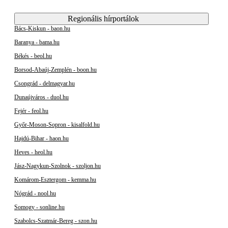
Regionális hírportálok
Bács-Kiskun - baon.hu
Baranya - bama.hu
Békés - beol.hu
Borsod-Abaúj-Zemplén - boon.hu
Csongrád - delmagyar.hu
Dunaújváros - duol.hu
Fejér - feol.hu
Győr-Moson-Sopron - kisalfold.hu
Hajdú-Bihar - haon.hu
Heves - heol.hu
Jász-Nagykun-Szolnok - szoljon.hu
Komárom-Esztergom - kemma.hu
Nógrád - nool.hu
Somogy - sonline.hu
Szabolcs-Szatmár-Bereg - szon.hu