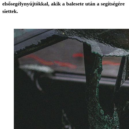
elsősegélynyújtókkal, akik a balesete után a segítségére
siettek.