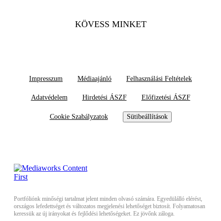
KÖVESS MINKET
Impresszum
Médiaajánló
Felhasználási Feltételek
Adatvédelem
Hirdetési ÁSZF
Előfizetési ÁSZF
Cookie Szabályzatok
Sütibeállítások
Portfóliónk minőségi tartalmat jelent minden olvasó számára. Egyedülálló elérést,
országos lefedettséget és változatos megjelenési lehetőséget biztosít. Folyamatosan
keressük az új irányokat és fejlődési lehetőségeket. Ez jövőnk záloga.