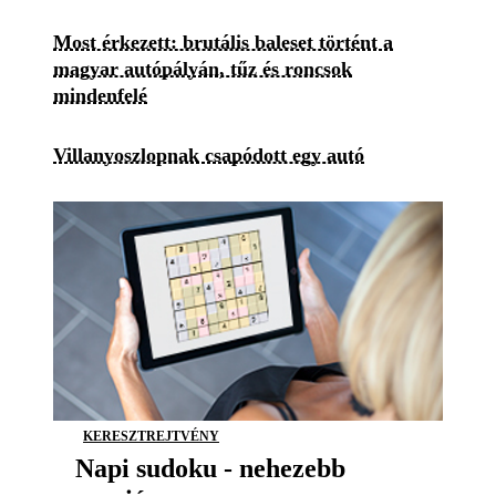
Most érkezett: brutális baleset történt a
magyar autópályán, tűz és roncsok
mindenfelé
Villanyoszlopnak csapódott egy autó
KERESZTREJTVÉNY
Napi sudoku - nehezebb