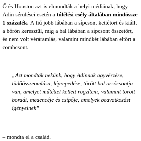
Ő és Houston azt is elmondták a helyi médiának, hogy
Adin sérülései esetén a
túlélési esély általában mindössze
1 százalék.
A fiú jobb lábában a sípcsont kettétört és kiállt
a bőrön keresztül, míg a bal lábában a sípcsont összetört,
és nem volt véráramlás, valamint mindkét lábában eltört a
combcsont.
Azt mondták nekünk, hogy Adinnak agyvérzése,
tüdőösszeomlása, léprepedése, törött bal orsócsontja
van, amelyet műtéttel kellett rögzíteni, valamint törött
bordái, medencéje és csípője, amelyek beavatkozást
igényelnek
– mondta el a család.