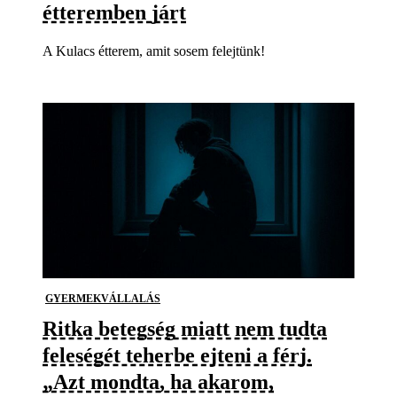
étteremben járt
A Kulacs étterem, amit sosem felejtünk!
GYERMEKVÁLLALÁS
Ritka betegség miatt nem tudta
feleségét teherbe ejteni a férj.
„Azt mondta, ha akarom,