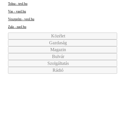
Tolna - teol.hu
Vas - vaol.hu
Veszprém - veol.hu
Zala - zaol.hu
Közélet
Gazdaság
Magazin
Bulvár
Szolgáltatás
Rádió