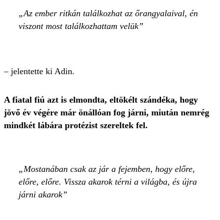
Az ember ritkán találkozhat az őrangyalaival, én
viszont most találkozhattam velük
– jelentette ki Adin.
A fiatal fiú azt is elmondta, eltökélt szándéka, hogy
jövő év végére már önállóan fog járni, miután nemrég
mindkét lábára protézist szereltek fel.
Mostanában csak az jár a fejemben, hogy előre,
előre, előre. Vissza akarok térni a világba, és újra
járni akarok