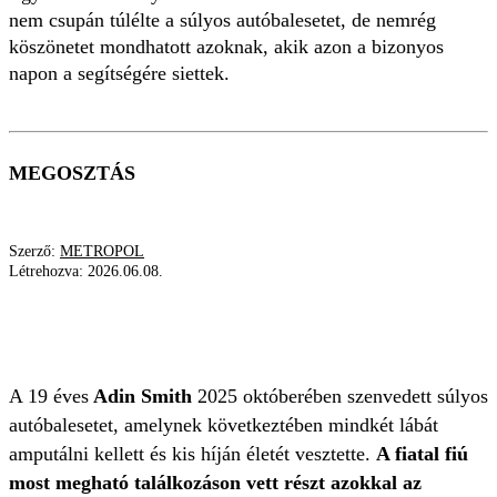
nem csupán túlélte a súlyos autóbalesetet, de nemrég
köszönetet mondhatott azoknak, akik azon a bizonyos
napon a segítségére siettek.
MEGOSZTÁS
Szerző:
METROPOL
Létrehozva:
2026.06.08.
MŰTÉT
TÚLÉLÉSI ESÉLY
MEGMENTŐ
AUTÓBALESET
A 19 éves
Adin Smith
2025 októberében szenvedett súlyos
autóbalesetet, amelynek következtében mindkét lábát
amputálni kellett és kis híján életét vesztette.
A fiatal fiú
most megható találkozáson vett részt azokkal az