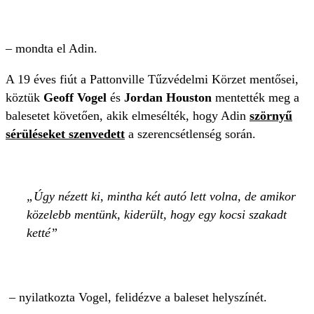
– mondta el Adin.
A 19 éves fiút a Pattonville Tűzvédelmi Körzet mentősei,
köztük
Geoff Vogel
és
Jordan Houston
mentették meg a
balesetet követően, akik elmesélték, hogy Adin
szörnyű
sérüléseket szenvedett
a szerencsétlenség során.
Úgy nézett ki, mintha két autó lett volna, de amikor
közelebb mentünk, kiderült, hogy egy kocsi szakadt
ketté
– nyilatkozta Vogel, felidézve a baleset helyszínét.