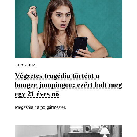
TRAGÉDIA
Végzetes tragédia történt a
bungee jumpingon: ezért halt meg
egy 21 éves nő
Megszólalt a polgármester.