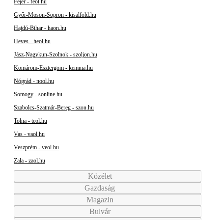
Fejér - feol.hu
Győr-Moson-Sopron - kisalfold.hu
Hajdú-Bihar - haon.hu
Heves - heol.hu
Jász-Nagykun-Szolnok - szoljon.hu
Komárom-Esztergom - kemma.hu
Nógrád - nool.hu
Somogy - sonline.hu
Szabolcs-Szatmár-Bereg - szon.hu
Tolna - teol.hu
Vas - vaol.hu
Veszprém - veol.hu
Zala - zaol.hu
Közélet
Gazdaság
Magazin
Bulvár