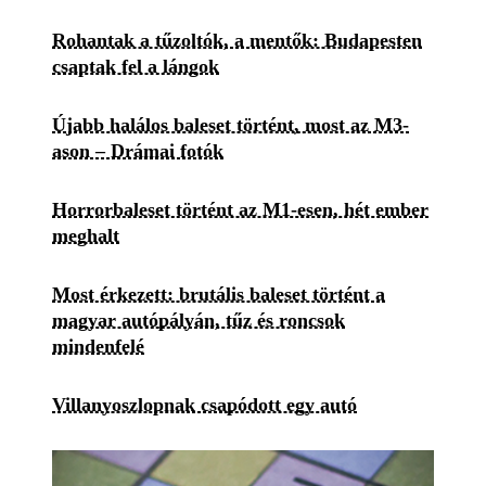
Rohantak a tűzoltók, a mentők: Budapesten
csaptak fel a lángok
Újabb halálos baleset történt, most az M3-
ason – Drámai fotók
Horrorbaleset történt az M1-esen, hét ember
meghalt
Most érkezett: brutális baleset történt a
magyar autópályán, tűz és roncsok
mindenfelé
Villanyoszlopnak csapódott egy autó