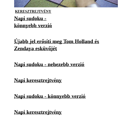
KERESZTREJTVÉNY
Napi sudoku -
könnyebb verzió
Újabb jel erősíti meg Tom Holland és
Zendaya esküvőjét
Napi sudoku - nehezebb verzió
Napi keresztrejtvény
Napi sudoku - könnyebb verzió
Napi keresztrejtvény