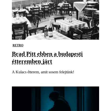
RETRO
Brad Pitt ebben a budapesti
étteremben járt
A Kulacs étterem, amit sosem felejtünk!