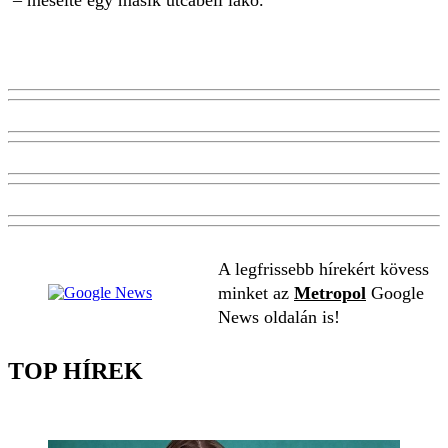
– mesélte egy másik utcabeli lakó.
A legfrissebb hírekért kövess
minket az
Metropol
Google
News oldalán is!
TOP HÍREK