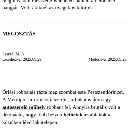
még utcákkal messzebb is lehetett hallani a detonáció
hangját. Volt, akiknél az üvegek is kitörtek.
MEGOSZTÁS
Szerző:
M. N.
Létrehozva:
2025.09.29.
Módosítva:
2025.09.29.
PALACK
DETONÁCIÓ
PESTSZENTLŐRINC
ROBBANÁS
Óriási robbanás rázta meg szombat este Pestszentlőrincet.
A Metropol információi szerint, a Lakatos úton egy
autószerelő műhely
robbant fel. Annyira brutális volt a
detonáció, hogy több helyen
betörtek
az ablakok a
közelben lévő lakótelepen.