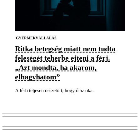
GYERMEKVÁLLALÁS
Ritka betegség miatt nem tudta
feleségét teherbe ejteni a férj.
„Azt mondta, ha akarom,
elhagyhatom”
A férfi teljesen összetört, hogy ő az oka.