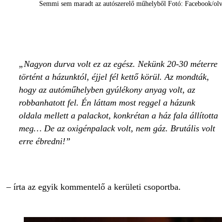
Semmi sem maradt az autószerelő műhelyből Fotó: Facebook/olv
Nagyon durva volt ez az egész. Nekünk 20-30 méterre
történt a házunktól, éjjel fél kettő körül. Az mondták,
hogy az autóműhelyben gyúlékony anyag volt, az
robbanhatott fel. Én láttam most reggel a házunk
oldala mellett a palackot, konkrétan a ház fala állította
meg… De az oxigénpalack volt, nem gáz. Brutális volt
erre ébredni!
– írta az egyik kommentelő a kerületi csoportba.