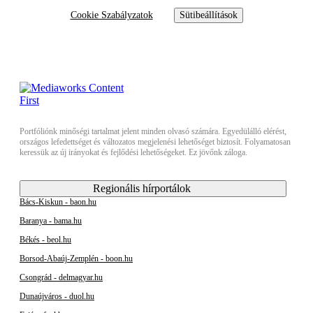
Cookie Szabályzatok
Sütibeállítások
Portfóliónk minőségi tartalmat jelent minden olvasó számára. Egyedülálló elérést,
országos lefedettséget és változatos megjelenési lehetőséget biztosít. Folyamatosan
keressük az új irányokat és fejlődési lehetőségeket. Ez jövőnk záloga.
Regionális hírportálok
Bács-Kiskun - baon.hu
Baranya - bama.hu
Békés - beol.hu
Borsod-Abaúj-Zemplén - boon.hu
Csongrád - delmagyar.hu
Dunaújváros - duol.hu