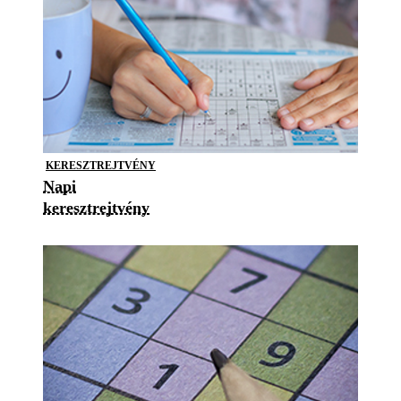
KERESZTREJTVÉNY
Napi
keresztrejtvény