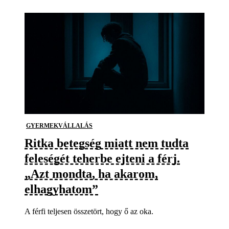
GYERMEKVÁLLALÁS
Ritka betegség miatt nem tudta
feleségét teherbe ejteni a férj.
„Azt mondta, ha akarom,
elhagyhatom”
A férfi teljesen összetört, hogy ő az oka.