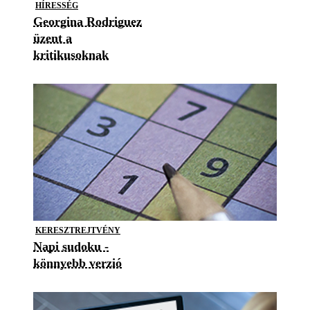
HÍRESSÉG
Georgina Rodriguez
üzent a
kritikusoknak
KERESZTREJTVÉNY
Napi sudoku -
könnyebb verzió