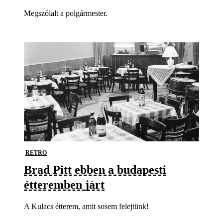
Megszólalt a polgármester.
RETRO
Brad Pitt ebben a budapesti
étteremben járt
A Kulacs étterem, amit sosem felejtünk!