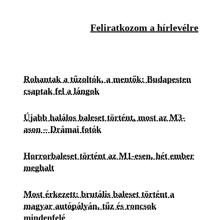
Feliratkozom a hírlevélre
Rohantak a tűzoltók, a mentők: Budapesten
csaptak fel a lángok
Újabb halálos baleset történt, most az M3-
ason – Drámai fotók
Horrorbaleset történt az M1-esen, hét ember
meghalt
Most érkezett: brutális baleset történt a
magyar autópályán, tűz és roncsok
mindenfelé