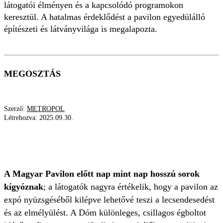
látogatói élményen és a kapcsolódó programokon
keresztül. A hatalmas érdeklődést a pavilon egyedülálló
építészeti és látványvilága is megalapozta.
MEGOSZTÁS
Szerző:
METROPOL
Létrehozva:
2025.09.30.
OSZAKAI VILÁGKIÁLLÍTÁS
MAGYAR PAVILON
MÉRFÖLDKŐ
A Magyar Pavilon előtt nap mint nap hosszú sorok
kígyóznak
; a látogatók nagyra értékelik, hogy a pavilon az
expó nyüzsgéséből kilépve lehetővé teszi a lecsendesedést
és az elmélyülést. A Dóm különleges, csillagos égboltot