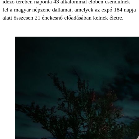
idéző terében naponta 43 alkalommal élőben csendülnek
fel a magyar népzene dallamai, amelyek az expó 184 napja
alatt összesen 21 énekesnő előadásában kelnek életre.