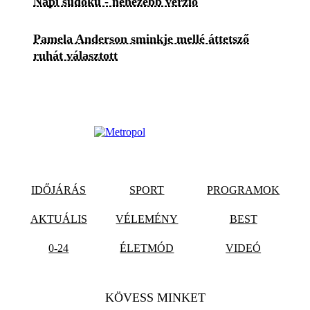
Napi sudoku - nehezebb verzió
Pamela Anderson sminkje mellé áttetsző
ruhát választott
IDŐJÁRÁS
SPORT
PROGRAMOK
AKTUÁLIS
VÉLEMÉNY
BEST
0-24
ÉLETMÓD
VIDEÓ
KÖVESS MINKET