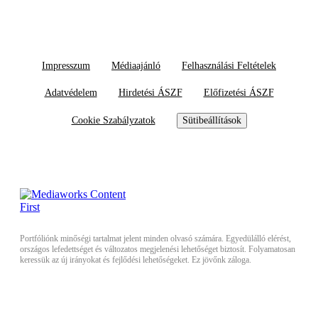
Impresszum
Médiaajánló
Felhasználási Feltételek
Adatvédelem
Hirdetési ÁSZF
Előfizetési ÁSZF
Cookie Szabályzatok
Sütibeállítások
Portfóliónk minőségi tartalmat jelent minden olvasó számára. Egyedülálló elérést,
országos lefedettséget és változatos megjelenési lehetőséget biztosít. Folyamatosan
keressük az új irányokat és fejlődési lehetőségeket. Ez jövőnk záloga.