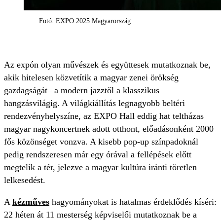
Fotó: EXPO 2025 Magyarország
Az expón olyan művészek és együttesek mutatkoznak be,
akik hitelesen közvetítik a magyar zenei örökség
gazdagságát– a modern jazztől a klasszikus
hangzásvilágig. A világkiállítás legnagyobb beltéri
rendezvényhelyszíne, az EXPO Hall eddig hat teltházas
magyar nagykoncertnek adott otthont, előadásonként 2000
fős közönséget vonzva. A kisebb pop-up színpadoknál
pedig rendszeresen már egy órával a fellépések előtt
megtelik a tér, jelezve a magyar kultúra iránti töretlen
lelkesedést.
A
kézműves
hagyományokat is hatalmas érdeklődés kíséri:
22 héten át 11 mesterség képviselői mutatkoznak be a