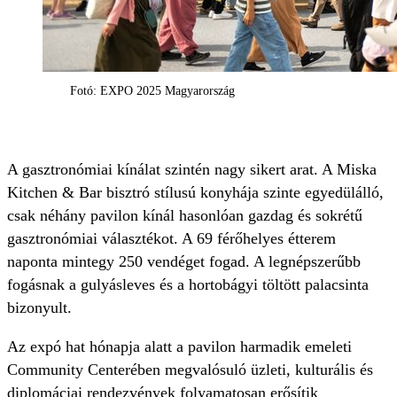
Fotó: EXPO 2025 Magyarország
A gasztronómiai kínálat szintén nagy sikert arat. A Miska
Kitchen & Bar bisztró stílusú konyhája szinte egyedülálló,
csak néhány pavilon kínál hasonlóan gazdag és sokrétű
gasztronómiai választékot. A 69 férőhelyes étterem
naponta mintegy 250 vendéget fogad. A legnépszerűbb
fogásnak a gulyásleves és a hortobágyi töltött palacsinta
bizonyult.
Az expó hat hónapja alatt a pavilon harmadik emeleti
Community Centerében megvalósuló üzleti, kulturális és
diplomáciai rendezvények folyamatosan erősítik