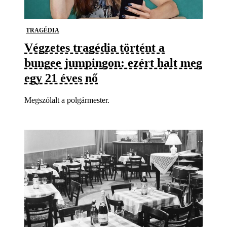
TRAGÉDIA
Végzetes tragédia történt a
bungee jumpingon: ezért halt meg
egy 21 éves nő
Megszólalt a polgármester.