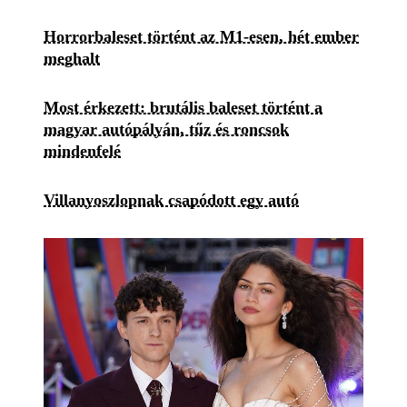
Horrorbaleset történt az M1-esen, hét ember
meghalt
Most érkezett: brutális baleset történt a
magyar autópályán, tűz és roncsok
mindenfelé
Villanyoszlopnak csapódott egy autó