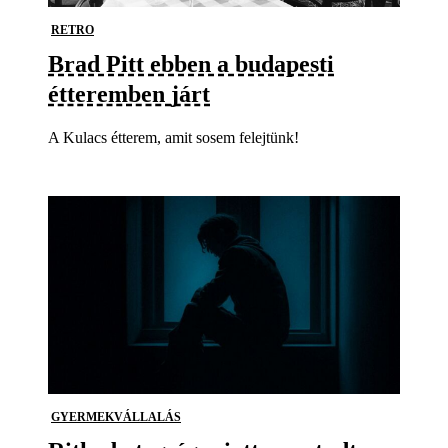
RETRO
Brad Pitt ebben a budapesti
étteremben járt
A Kulacs étterem, amit sosem felejtünk!
GYERMEKVÁLLALÁS