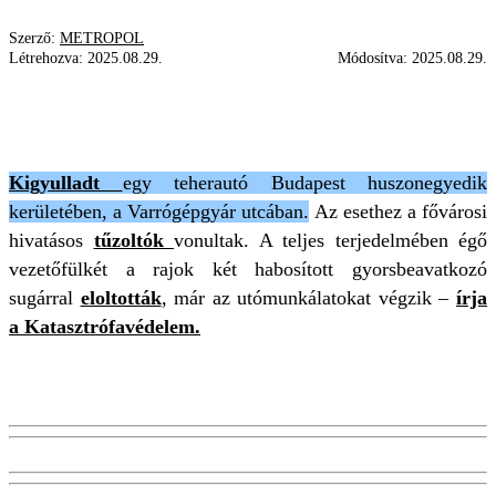
Szerző:
METROPOL
Létrehozva:
2025.08.29.
Módosítva:
2025.08.29.
TEHERAUTÓ
TERJEDELEM
TŰZ
TŰZOLTÓK
KIGYULLADT
Kigyulladt
egy teherautó Budapest huszonegyedik
kerületében, a Varrógépgyár utcában.
Az esethez a fővárosi
hivatásos
tűzoltók
vonultak. A teljes terjedelmében égő
vezetőfülkét a rajok két habosított gyorsbeavatkozó
sugárral
eloltották
, már az utómunkálatokat végzik –
írja
a Katasztrófavédelem.