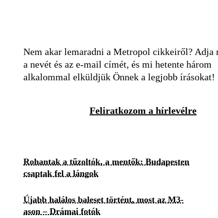
Nem akar lemaradni a Metropol cikkeiről? Adja
a nevét és az e-mail címét, és mi hetente három
alkalommal elküldjük Önnek a legjobb írásokat!
Feliratkozom a hírlevélre
Rohantak a tűzoltók, a mentők: Budapesten
csaptak fel a lángok
Újabb halálos baleset történt, most az M3-
ason – Drámai fotók