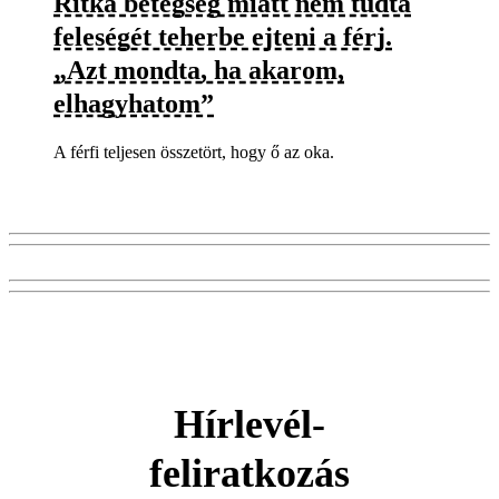
Ritka betegség miatt nem tudta
feleségét teherbe ejteni a férj.
„Azt mondta, ha akarom,
elhagyhatom”
A férfi teljesen összetört, hogy ő az oka.
Hírlevél-
feliratkozás