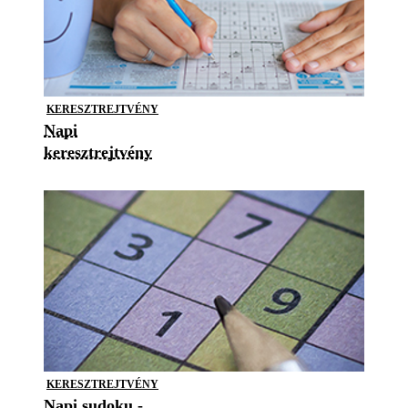
KERESZTREJTVÉNY
Napi
keresztrejtvény
KERESZTREJTVÉNY
Napi sudoku -