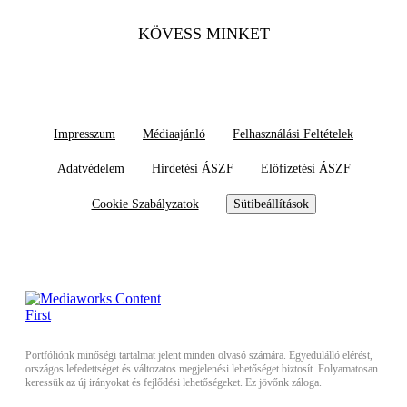
KÖVESS MINKET
Impresszum
Médiaajánló
Felhasználási Feltételek
Adatvédelem
Hirdetési ÁSZF
Előfizetési ÁSZF
Cookie Szabályzatok
Sütibeállítások
Portfóliónk minőségi tartalmat jelent minden olvasó számára. Egyedülálló elérést,
országos lefedettséget és változatos megjelenési lehetőséget biztosít. Folyamatosan
keressük az új irányokat és fejlődési lehetőségeket. Ez jövőnk záloga.