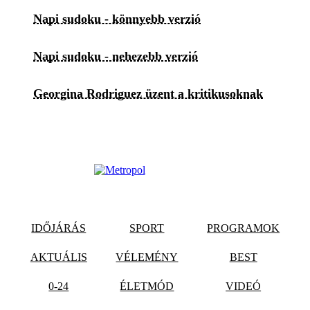
Napi sudoku - könnyebb verzió
Napi sudoku - nehezebb verzió
Georgina Rodriguez üzent a kritikusoknak
IDŐJÁRÁS
SPORT
PROGRAMOK
AKTUÁLIS
VÉLEMÉNY
BEST
0-24
ÉLETMÓD
VIDEÓ