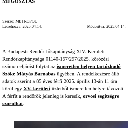
MEGOSZTÁS
Szerző:
METROPOL
Létrehozva:
2025.04.14.
Módosítva:
2025.04.14.
RENDŐRSÉG
ELTŰNT FÉRFI
KERESÉS
A Budapesti Rendőr-főkapitányság XIV. Kerületi
Rendőrkapitánysága 01140-157/257/2025. körözési
számon eljárást folytat az
ismeretlen helyen tartózkodó
Szőke Mátyás Barnabás
ügyében. A rendelkezésre álló
adatok szerint a 85 éves férfi 2025. április 13-án 11 óra
körül egy
XV. kerületi
üzletből ismeretlen helyre távozott.
A férfit a rendőrök jelenleg is keresik,
orvosi segítségre
szorulhat
.