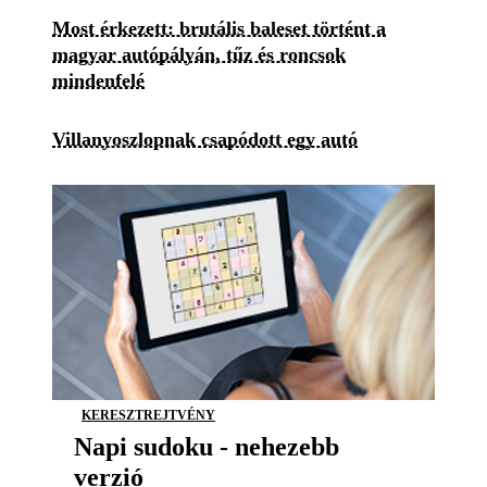
Most érkezett: brutális baleset történt a
magyar autópályán, tűz és roncsok
mindenfelé
Villanyoszlopnak csapódott egy autó
KERESZTREJTVÉNY
Napi sudoku - nehezebb
verzió