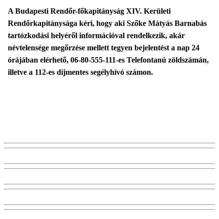
A Budapesti Rendőr-főkapitányság XIV. Kerületi
Rendőrkapitánysága kéri, hogy aki Szőke Mátyás Barnabás
tartózkodási helyéről információval rendelkezik, akár
névtelensége megőrzése mellett tegyen bejelentést a nap 24
órájában elérhető, 06-80-555-111-es Telefontanú zöldszámán,
illetve a 112-es díjmentes segélyhívó számon.