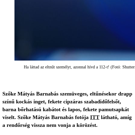
Ha láttad az eltnűt személyt, azonnal hívd a 112-t! (Fotó: Shutte
Szőke Mátyás Barnabás szemüveges, eltűnésekor drapp
színű kockás inget, fekete cipzáras szabadidőfelsőt,
barna bőrhatású kabátot és lapos, fekete pamutsapkát
viselt. Szőke Mátyás Barnabás fotója
ITT
látható, amíg
a rendőrség vissza nem vonja a körözést.