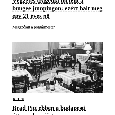
Végzetes tragédia történt a
bungee jumpingon: ezért halt meg
egy 21 éves nő
Megszólalt a polgármester.
RETRO
Brad Pitt ebben a budapesti