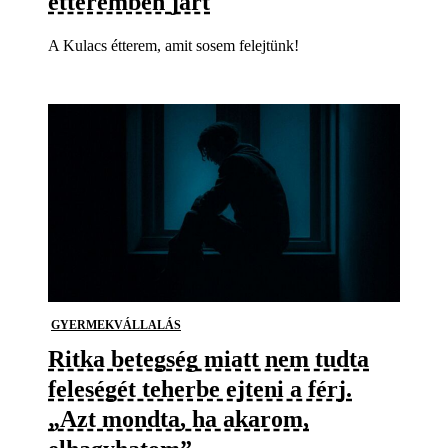
étteremben járt
A Kulacs étterem, amit sosem felejtünk!
GYERMEKVÁLLALÁS
Ritka betegség miatt nem tudta
feleségét teherbe ejteni a férj.
„Azt mondta, ha akarom,