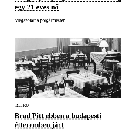
egy 21 éves nő
Megszólalt a polgármester.
RETRO
Brad Pitt ebben a budapesti
étteremben járt