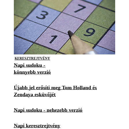
KERESZTREJTVÉNY
Napi sudoku -
könnyebb verzió
Újabb jel erősíti meg Tom Holland és
Zendaya esküvőjét
Napi sudoku - nehezebb verzió
Napi keresztrejtvény