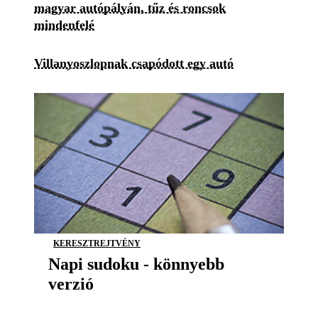
magyar autópályán, tűz és roncsok
mindenfelé
Villanyoszlopnak csapódott egy autó
KERESZTREJTVÉNY
Napi sudoku - könnyebb
verzió