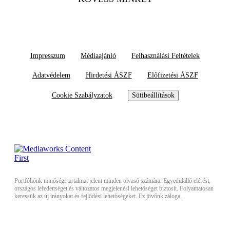
Impresszum
Médiaajánló
Felhasználási Feltételek
Adatvédelem
Hirdetési ÁSZF
Előfizetési ÁSZF
Cookie Szabályzatok
Sütibeállítások
Portfóliónk minőségi tartalmat jelent minden olvasó számára. Egyedülálló elérést,
országos lefedettséget és változatos megjelenési lehetőséget biztosít. Folyamatosan
keressük az új irányokat és fejlődési lehetőségeket. Ez jövőnk záloga.