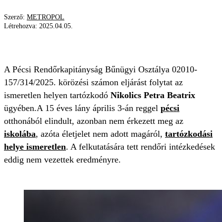
Szerző:
METROPOL
Létrehozva:
2025.04.05.
RENDŐRSÉG
ELTŰNT LÁNY
KERESÉS
A Pécsi Rendőrkapitányság Bűnügyi Osztálya 02010-
157/314/2025. körözési számon eljárást folytat az
ismeretlen helyen tartózkodó
Nikolics Petra Beatrix
ügyében.A 15 éves lány április 3-án reggel
pécsi
otthonából elindult, azonban nem érkezett meg az
iskolába
, azóta életjelet nem adott magáról,
tartózkodási
helye ismeretlen
. A felkutatására tett rendőri intézkedések
eddig nem vezettek eredményre.