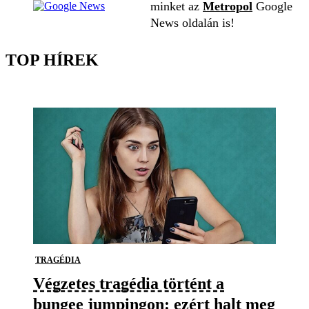
minket az
Metropol
Google
News oldalán is!
TOP HÍREK
TRAGÉDIA
Végzetes tragédia történt a
bungee jumpingon: ezért halt meg