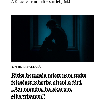
A Kulacs étterem, amit sosem felejtünk!
GYERMEKVÁLLALÁS
Ritka betegség miatt nem tudta
feleségét teherbe ejteni a férj.
„Azt mondta, ha akarom,
elhagyhatom”