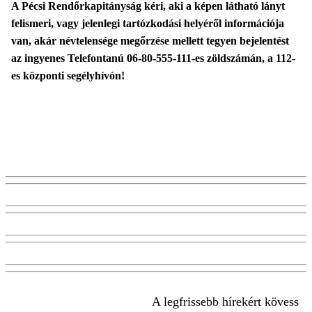
A Pécsi Rendőrkapitányság kéri, aki a képen látható lányt
felismeri, vagy jelenlegi tartózkodási helyéről információja
van, akár névtelensége megőrzése mellett tegyen bejelentést
az ingyenes Telefontanú 06-80-555-111-es zöldszámán, a 112-
es központi segélyhívón!
A legfrissebb hírekért kövess