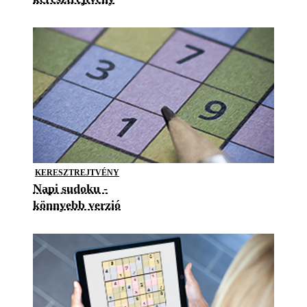
KERESZTREJTVÉNY
Napi sudoku -
könnyebb verzió