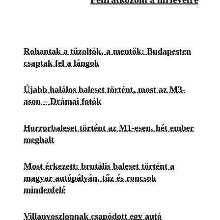
Rohantak a tűzoltók, a mentők: Budapesten
csaptak fel a lángok
Újabb halálos baleset történt, most az M3-
ason – Drámai fotók
Horrorbaleset történt az M1-esen, hét ember
meghalt
Most érkezett: brutális baleset történt a
magyar autópályán, tűz és roncsok
mindenfelé
Villanyoszlopnak csapódott egy autó