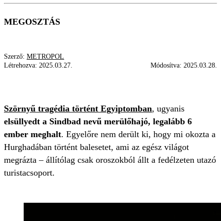
MEGOSZTÁS
Szerző:
METROPOL
Létrehozva:
2025.03.27.
Módosítva:
2025.03.28.
TRAGÉDIA
HURGHADA
BALESET
Szörnyű tragédia történt Egyiptomban
, ugyanis
elsüllyedt a Sindbad nevű merülőhajó, legalább 6
ember meghalt
. Egyelőre nem derült ki, hogy mi okozta a
Hurghadában történt balesetet, ami az egész világot
megrázta – állítólag csak oroszokból állt a fedélzeten utazó
turistacsoport.