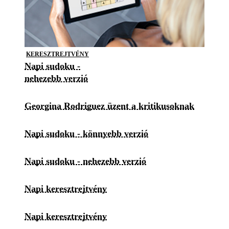
KERESZTREJTVÉNY
Napi sudoku -
nehezebb verzió
Georgina Rodriguez üzent a kritikusoknak
Napi sudoku - könnyebb verzió
Napi sudoku - nehezebb verzió
Napi keresztrejtvény
Napi keresztrejtvény