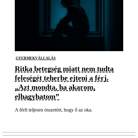
GYERMEKVÁLLALÁS
Ritka betegség miatt nem tudta
feleségét teherbe ejteni a férj.
„Azt mondta, ha akarom,
elhagyhatom”
A férfi teljesen összetört, hogy ő az oka.