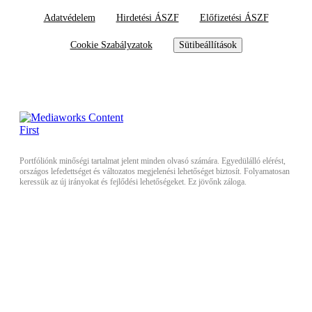
Adatvédelem
Hirdetési ÁSZF
Előfizetési ÁSZF
Cookie Szabályzatok
Sütibeállítások
Portfóliónk minőségi tartalmat jelent minden olvasó számára. Egyedülálló elérést,
országos lefedettséget és változatos megjelenési lehetőséget biztosít. Folyamatosan
keressük az új irányokat és fejlődési lehetőségeket. Ez jövőnk záloga.