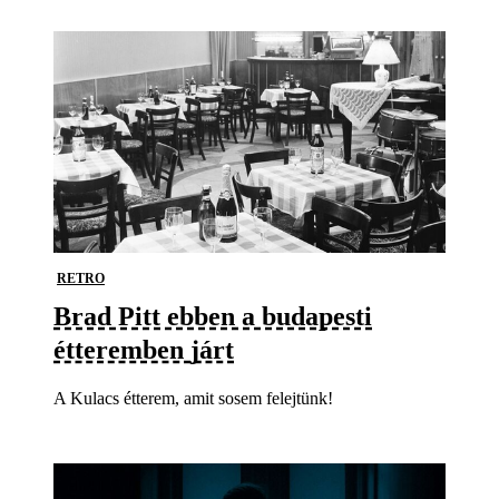
RETRO
Brad Pitt ebben a budapesti
étteremben járt
A Kulacs étterem, amit sosem felejtünk!