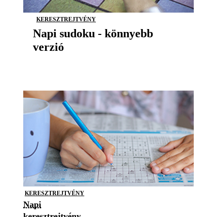
KERESZTREJTVÉNY
Napi sudoku - könnyebb
verzió
KERESZTREJTVÉNY
Napi
keresztrejtvény