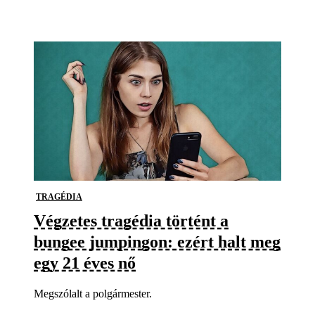
TRAGÉDIA
Végzetes tragédia történt a
bungee jumpingon: ezért halt meg
egy 21 éves nő
Megszólalt a polgármester.