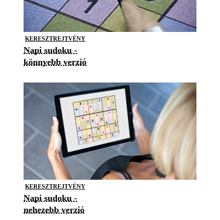
KERESZTREJTVÉNY
Napi sudoku -
könnyebb verzió
KERESZTREJTVÉNY
Napi sudoku -
nehezebb verzió