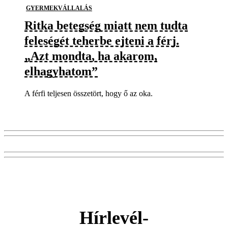
GYERMEKVÁLLALÁS
Ritka betegség miatt nem tudta
feleségét teherbe ejteni a férj.
„Azt mondta, ha akarom,
elhagyhatom”
A férfi teljesen összetört, hogy ő az oka.
Hírlevél-