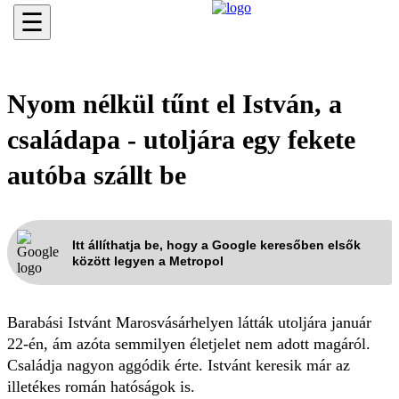
☰
Nyom nélkül tűnt el István, a
családapa - utoljára egy fekete
autóba szállt be
Itt állíthatja be, hogy a Google keresőben elsők
között legyen a Metropol
Barabási Istvánt Marosvásárhelyen látták utoljára január
22-én, ám azóta semmilyen életjelet nem adott magáról.
Családja nagyon aggódik érte. Istvánt keresik már az
illetékes román hatóságok is.