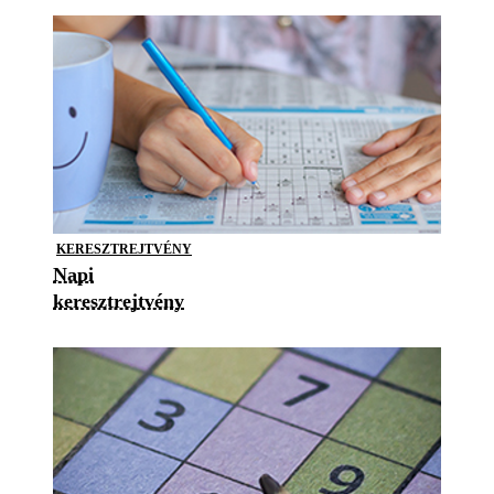
KERESZTREJTVÉNY
Napi
keresztrejtvény