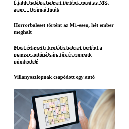
Újabb halálos baleset történt, most az M3-
ason – Drámai fotók
Horrorbaleset történt az M1-esen, hét ember
meghalt
Most érkezett: brutális baleset történt a
magyar autópályán, tűz és roncsok
mindenfelé
Villanyoszlopnak csapódott egy autó