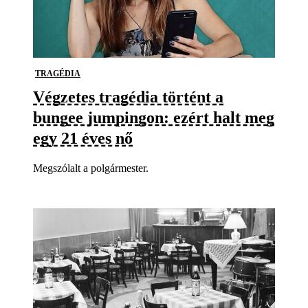
TRAGÉDIA
Végzetes tragédia történt a
bungee jumpingon: ezért halt meg
egy 21 éves nő
Megszólalt a polgármester.