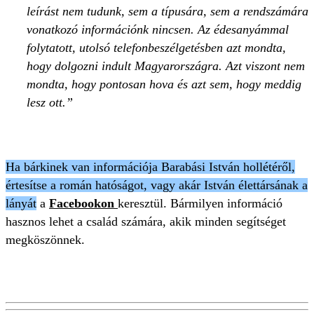
leírást nem tudunk, sem a típusára, sem a rendszámára
vonatkozó információnk nincsen. Az édesanyámmal
folytatott, utolsó telefonbeszélgetésben azt mondta,
hogy dolgozni indult Magyarországra. Azt viszont nem
mondta, hogy pontosan hova és azt sem, hogy meddig
lesz ott.
Ha bárkinek van információja Barabási István hollétéről,
értesítse a román hatóságot, vagy akár István élettársának a
lányát
a
Facebookon
keresztül. Bármilyen információ
hasznos lehet a család számára, akik minden segítséget
megköszönnek.