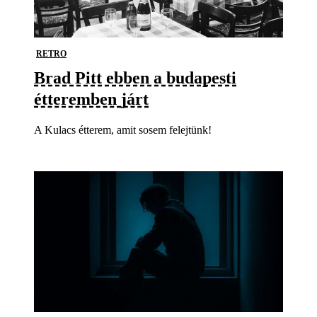
RETRO
Brad Pitt ebben a budapesti
étteremben járt
A Kulacs étterem, amit sosem felejtünk!