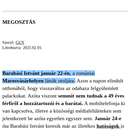
MEGOSZTÁS
Szerző:
GUY
Létrehozva:
2025.02.01.
ELTŰNT
KÖRÖZÉS
KERESÉS
Barabási Istvánt január 22-én
, a romániai
Marosvásárhelyen
látták utoljára.
Azon a napon elindult
otthonából, hogy visszaváltsa az odahaza felgyülemlett
palackokat. Azóta viszont
semmit nem tudnak a 49 éves
férfiről a hozzátartozói és a barátai.
A mobiltelefonja ki
van kapcsolva, illetve a közösségi médiafelületeken sem
jelentkezett be azóta egyetlen egyszer sem.
Január 24-e
óta Barabási Istvánt keresik már az illetékes
hatóságok
is