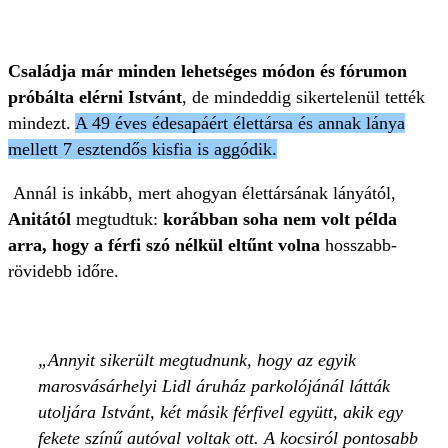
Családja már minden lehetséges módon és fórumon
próbálta elérni Istvánt
, de mindeddig sikertelenül tették
mindezt.
A 49 éves édesapáért élettársa és annak lánya
mellett 7 esztendős kisfia is aggódik.
Annál is inkább, mert ahogyan élettársának lányától,
Anitától
megtudtuk:
korábban soha nem volt példa
arra, hogy a férfi szó nélkül eltűnt volna
hosszabb-
rövidebb időre.
Annyit sikerült megtudnunk, hogy az egyik
marosvásárhelyi Lidl áruház parkolójánál látták
utoljára Istvánt, két másik férfivel együtt, akik egy
fekete színű autóval voltak ott. A kocsiról pontosabb