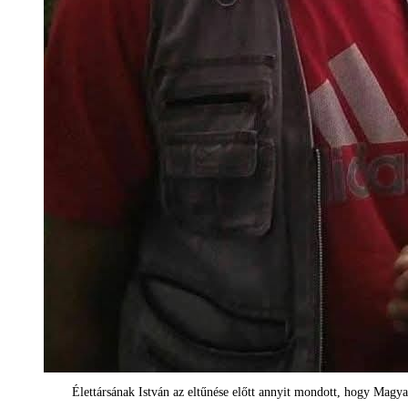
Élettársának István az eltűnése előtt annyit mondott, hogy Magy