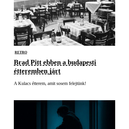
RETRO
Brad Pitt ebben a budapesti
étteremben járt
A Kulacs étterem, amit sosem felejtünk!