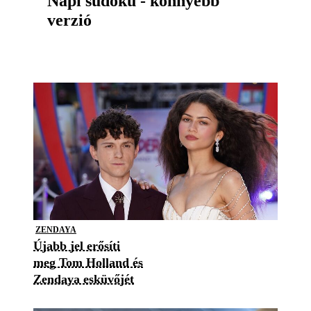
Napi sudoku - könnyebb
verzió
ZENDAYA
Újabb jel erősíti
meg Tom Holland és
Zendaya esküvőjét