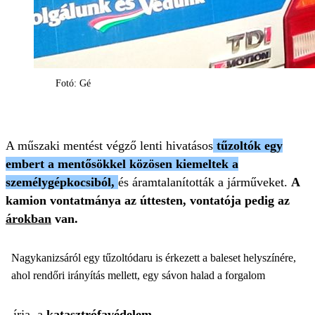
Fotó: Gé
A műszaki mentést végző lenti hivatásos
tűzoltók egy
embert a mentősökkel közösen kiemeltek a
személygépkocsiból,
és áramtalanították a járműveket.
A
kamion vontatmánya az úttesten, vontatója pedig az
árokban
van.
Nagykanizsáról egy tűzoltódaru is érkezett a baleset helyszínére,
ahol rendőri irányítás mellett, egy sávon halad a forgalom
- írja a
katasztrófavédelem
.