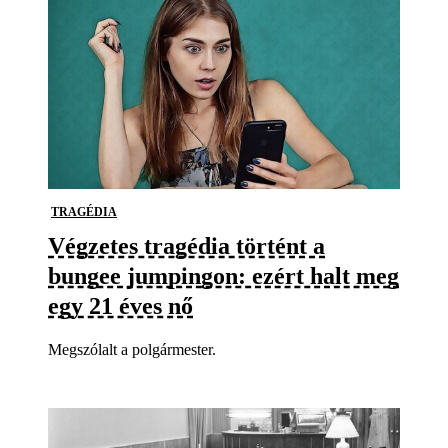
TRAGÉDIA
Végzetes tragédia történt a
bungee jumpingon: ezért halt meg
egy 21 éves nő
Megszólalt a polgármester.