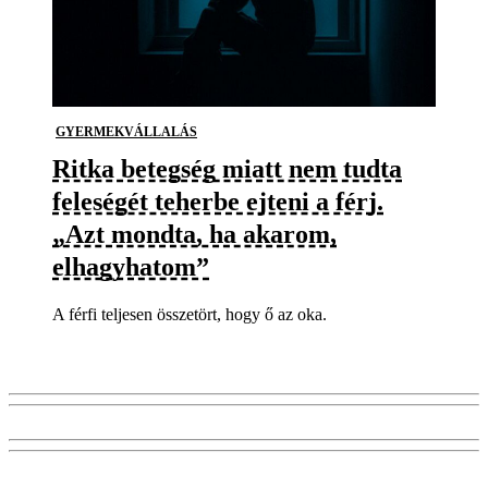
GYERMEKVÁLLALÁS
Ritka betegség miatt nem tudta
feleségét teherbe ejteni a férj.
„Azt mondta, ha akarom,
elhagyhatom”
A férfi teljesen összetört, hogy ő az oka.