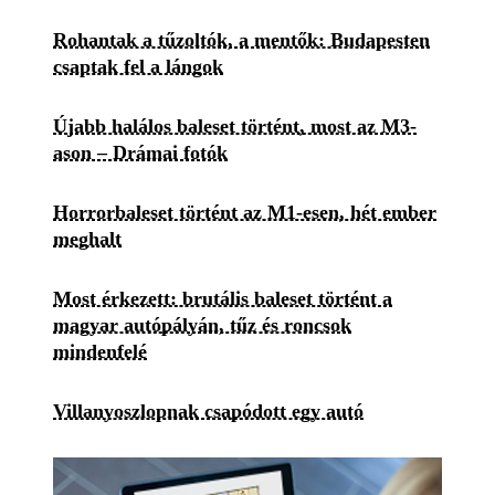
Rohantak a tűzoltók, a mentők: Budapesten
csaptak fel a lángok
Újabb halálos baleset történt, most az M3-
ason – Drámai fotók
Horrorbaleset történt az M1-esen, hét ember
meghalt
Most érkezett: brutális baleset történt a
magyar autópályán, tűz és roncsok
mindenfelé
Villanyoszlopnak csapódott egy autó