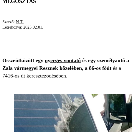
MEGOSZTÁS
Szerző:
N.T.
Létrehozva:
2025.02.01.
FŐÚT
DARU
BALESET
MENTŐ
RENDŐRSÉG
TŰZOLTÓK
Összeütközött egy
nyerges vontató
és egy személyautó a
Zala vármegyei Resznek közelében, a 86-os főút
és a
7416-os út kereszteződésében.