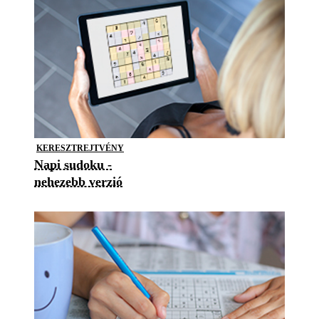
KERESZTREJTVÉNY
Napi sudoku -
nehezebb verzió