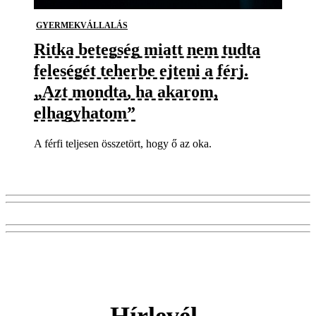
GYERMEKVÁLLALÁS
Ritka betegség miatt nem tudta
feleségét teherbe ejteni a férj.
„Azt mondta, ha akarom,
elhagyhatom”
A férfi teljesen összetört, hogy ő az oka.