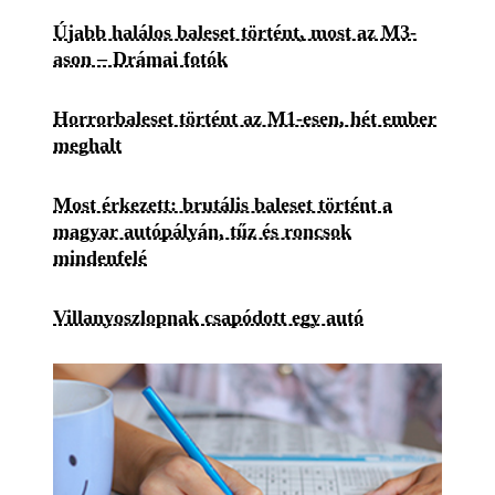
Újabb halálos baleset történt, most az M3-
ason – Drámai fotók
Horrorbaleset történt az M1-esen, hét ember
meghalt
Most érkezett: brutális baleset történt a
magyar autópályán, tűz és roncsok
mindenfelé
Villanyoszlopnak csapódott egy autó