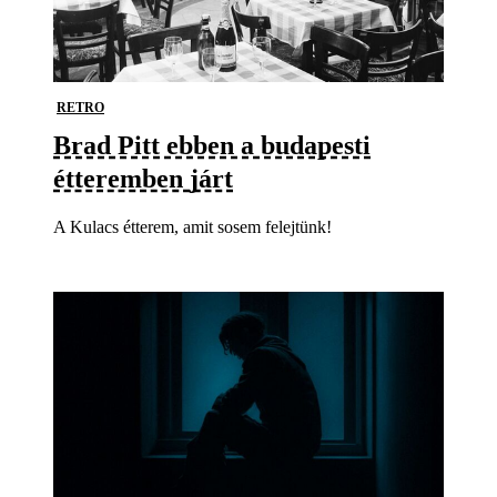
RETRO
Brad Pitt ebben a budapesti
étteremben járt
A Kulacs étterem, amit sosem felejtünk!