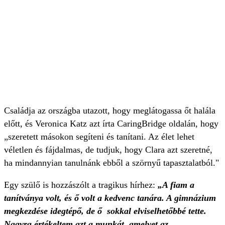
Családja az országba utazott, hogy meglátogassa őt halála
előtt, és Veronica Katz azt írta CaringBridge oldalán, hogy
„szeretett másokon segíteni és tanítani. Az élet lehet
véletlen és fájdalmas, de tudjuk, hogy Clara azt szeretné,
ha mindannyian tanulnánk ebből a szörnyű tapasztalatból."
Egy szülő is hozzászólt a tragikus hírhez:
„A fiam a
tanítványa volt, és ő volt a kedvenc tanára. A gimnázium
megkezdése idegtépő, de ő sokkal elviselhetőbbé tette.
Nagyra értékeltem azt a munkát, amelyet az