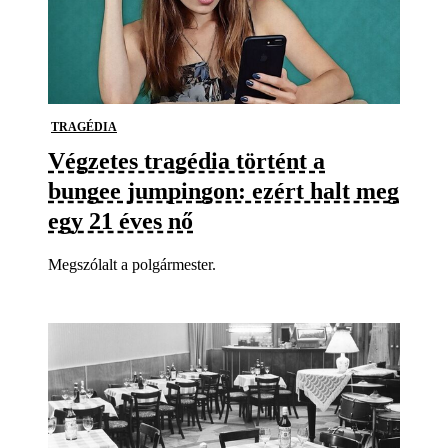
TRAGÉDIA
Végzetes tragédia történt a
bungee jumpingon: ezért halt meg
egy 21 éves nő
Megszólalt a polgármester.