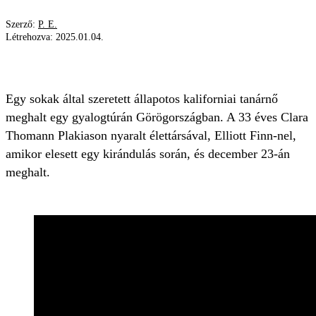
Szerző:
P. E.
Létrehozva:
2025.01.04.
TANÁRNŐ
TERHES
KIRÁNDULÁS
Egy sokak által szeretett állapotos kaliforniai tanárnő
meghalt egy gyalogtúrán Görögországban. A 33 éves Clara
Thomann Plakiason nyaralt élettársával, Elliott Finn-nel,
amikor elesett egy kirándulás során, és december 23-án
meghalt.