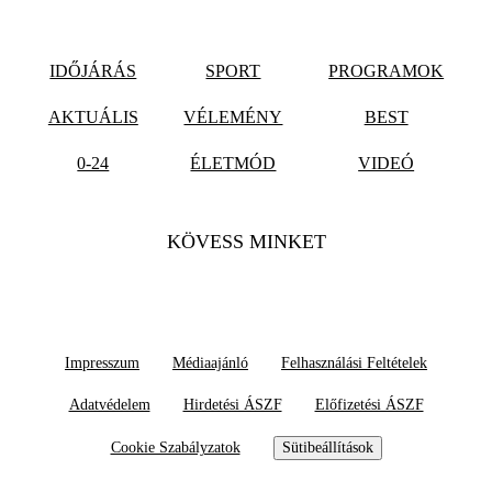
IDŐJÁRÁS
SPORT
PROGRAMOK
AKTUÁLIS
VÉLEMÉNY
BEST
0-24
ÉLETMÓD
VIDEÓ
KÖVESS MINKET
Impresszum
Médiaajánló
Felhasználási Feltételek
Adatvédelem
Hirdetési ÁSZF
Előfizetési ÁSZF
Cookie Szabályzatok
Sütibeállítások