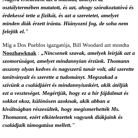
osztálytermében mutatott, és azt, ahogy szórakoztatóvá és
érdekessé tette a fizikát, és azt a szeretetet, amelyet
minden diák érzett iránta. Hiányozni fog, de soha nem
felejtik el."
Míg a Dos Pueblos igazgatója, Bill Woodard azt mondta
Noozhawknak
:
„Nincsenek szavak, amelyek leírják azt a
szomorúságot, amelyet mindannyian érzünk. Thomann
asszony olyan kedves és nagyszerű tanár volt, aki szerette
tanítványait és szerette a tudományt. Megszakad a
szívünk a családjáért és mindannyiunkért, akik átéljük
ezt a veszteséget. Megértjük, hogy ez a hír fájdalmat és
sokkot okoz, különösen azoknak, akik abban a
kiváltságban részesültek, hogy megismerhették Ms.
Thomannt, ezért elkötelezettek vagyunk diákjaink és
családjaik támogatása mellett."