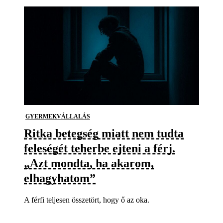
GYERMEKVÁLLALÁS
Ritka betegség miatt nem tudta
feleségét teherbe ejteni a férj.
„Azt mondta, ha akarom,
elhagyhatom”
A férfi teljesen összetört, hogy ő az oka.