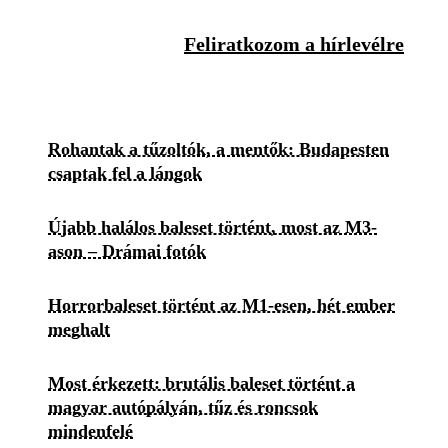
Feliratkozom a hírlevélre
Rohantak a tűzoltók, a mentők: Budapesten
csaptak fel a lángok
Újabb halálos baleset történt, most az M3-
ason – Drámai fotók
Horrorbaleset történt az M1-esen, hét ember
meghalt
Most érkezett: brutális baleset történt a
magyar autópályán, tűz és roncsok
mindenfelé