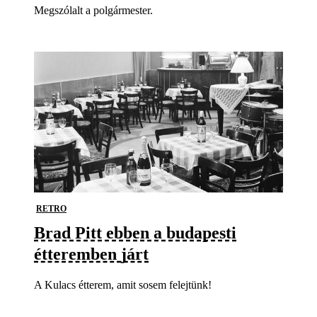
Megszólalt a polgármester.
RETRO
Brad Pitt ebben a budapesti
étteremben járt
A Kulacs étterem, amit sosem felejtünk!