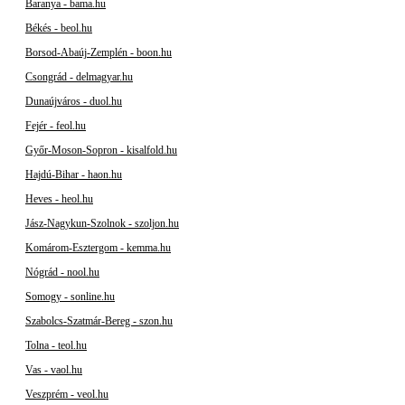
Baranya - bama.hu
Békés - beol.hu
Borsod-Abaúj-Zemplén - boon.hu
Csongrád - delmagyar.hu
Dunaújváros - duol.hu
Fejér - feol.hu
Győr-Moson-Sopron - kisalfold.hu
Hajdú-Bihar - haon.hu
Heves - heol.hu
Jász-Nagykun-Szolnok - szoljon.hu
Komárom-Esztergom - kemma.hu
Nógrád - nool.hu
Somogy - sonline.hu
Szabolcs-Szatmár-Bereg - szon.hu
Tolna - teol.hu
Vas - vaol.hu
Veszprém - veol.hu