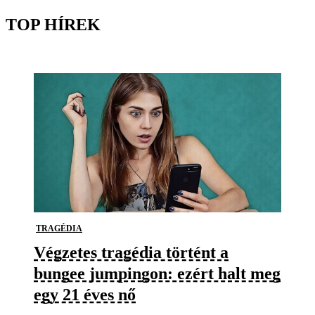
TOP HÍREK
TRAGÉDIA
Végzetes tragédia történt a
bungee jumpingon: ezért halt meg
egy 21 éves nő