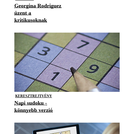
Georgina Rodriguez
üzent a
kritikusoknak
KERESZTREJTVÉNY
Napi sudoku -
könnyebb verzió