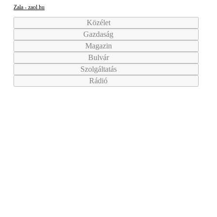
Zala - zaol.hu
Közélet
Gazdaság
Magazin
Bulvár
Szolgáltatás
Rádió