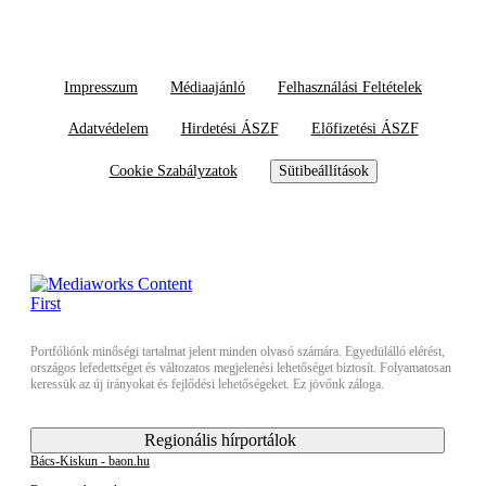
Impresszum
Médiaajánló
Felhasználási Feltételek
Adatvédelem
Hirdetési ÁSZF
Előfizetési ÁSZF
Cookie Szabályzatok
Sütibeállítások
Portfóliónk minőségi tartalmat jelent minden olvasó számára. Egyedülálló elérést,
országos lefedettséget és változatos megjelenési lehetőséget biztosít. Folyamatosan
keressük az új irányokat és fejlődési lehetőségeket. Ez jövőnk záloga.
Regionális hírportálok
Bács-Kiskun - baon.hu