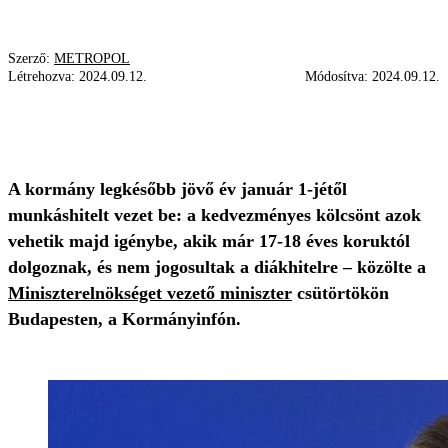
Szerző:
METROPOL
Létrehozva:
2024.09.12.
Módosítva:
2024.09.12.
GULYÁS GERGELY
KORMÁNY (ÁLLAMI SZERV)
MUNKÁSHITEL
A kormány legkésőbb jövő év január 1-jétől
munkáshitelt vezet be: a kedvezményes kölcsönt azok
vehetik majd igénybe, akik már 17-18 éves koruktól
dolgoznak, és nem jogosultak a diákhitelre – közölte a
Miniszterelnökséget vezető miniszter
csütörtökön
Budapesten, a Kormányinfón.