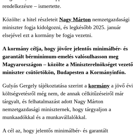
rendelkezésre – ismertette.
Közölte: a hitel részleteit
Nagy Márton
nemzetgazdasági
miniszter fogja kidolgozni, és legkésőbb 2025. január
elsejével ezt a kormány be fogja vezetni.
A kormány célja, hogy jövőre jelentős minimálbér- és
garantált bérminimum-emelés valósulhasson meg
Magyarországon – közölte a Miniszterelnökséget vezető
miniszter csütörtökön, Budapesten a Kormányinfón.
Gulyás Gergely tájékoztatása szerint a
kormány
a jövő évi
költségvetésről még nem, de annak célkitűzéseiről már
tárgyalt, és felhatalmazást adott Nagy Márton
nemzetgazdasági miniszternek, hogy tárgyaljon a
munkaadókkal és a munkavállalókkal.
A cél az, hogy jelentős minimálbér- és garantált