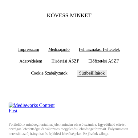
KÖVESS MINKET
Impresszum
Médiaajánló
Felhasználási Feltételek
Adatvédelem
Hirdetési ÁSZF
Előfizetési ÁSZF
Cookie Szabályzatok
Sütibeállítások
Portfóliónk minőségi tartalmat jelent minden olvasó számára. Egyedülálló elérést,
országos lefedettséget és változatos megjelenési lehetőséget biztosít. Folyamatosan
keressük az új irányokat és fejlődési lehetőségeket. Ez jövőnk záloga.