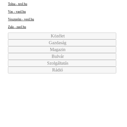
Tolna - teol.hu
Vas - vaol.hu
Veszprém - veol.hu
Zala - zaol.hu
Közélet
Gazdaság
Magazin
Bulvár
Szolgáltatás
Rádió