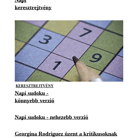
Napi
keresztrejtvény
KERESZTREJTVÉNY
Napi sudoku -
könnyebb verzió
Napi sudoku - nehezebb verzió
Georgina Rodriguez üzent a kritikusoknak