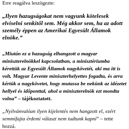
Erre reagálva leszögezte:
„Ilyen hazugságokat nem vagyunk kötelesek
elviselni senkitől sem. Még akkor sem, ha az adott
személy éppen az Amerikai Egyesült Államok
elnöke.”
„Miután ez a hazugság elhangzott a magyar
miniszterelnökkel kapcsolatban, a minisztériumba
kérettük az Egyesült Államok nagykövetét, aki ma itt is
volt, Magyar Levente miniszterhelyettes fogadta, és arra
kértük a nagykövetet, hogy mutassa be nekünk az idézetet
hellyel és időponttal, ahol a miniszterelnök ezt mondta
volna”
– tájékoztatott.
„Nyilvánvalóan ilyen kijelentés nem hangzott el, ezért
semmifajta érdemi választ nem tudtunk kapni
” – tette
hozzá.