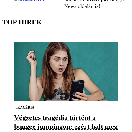
News oldalán is!
TOP HÍREK
TRAGÉDIA
Végzetes tragédia történt a
bungee jumpingon: ezért halt meg