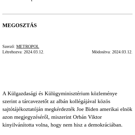
MEGOSZTÁS
Szerző:
METROPOL
Létrehozva:
2024.03.12.
Módosítva:
2024.03.12.
NAGYKÖVET
KÜLGAZDASÁGI ÉS KÜLÜGYMINISZTÉRIUM
KAPCSOLAT
EGYESÜLT ÁLLAMOK
A Külgazdasági és Külügyminisztérium közleménye
szerint a tárcavezetőt az albán kollégájával közös
sajtótájékoztatóján megkérdezték Joe Biden amerikai elnök
azon megjegyzéséről, miszerint Orbán Viktor
kinyilvánította volna, hogy nem hisz a demokráciában.