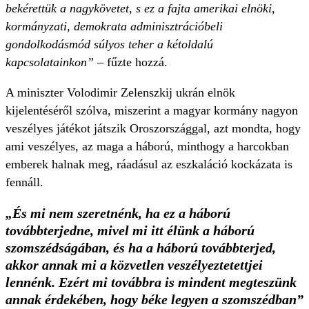
bekérettük a nagykövetet, s ez a fajta amerikai elnöki,
kormányzati, demokrata adminisztrációbeli
gondolkodásmód súlyos teher a kétoldalú
kapcsolatainkon”
– fűzte hozzá.
A miniszter Volodimir Zelenszkij ukrán elnök
kijelentéséről szólva, miszerint a magyar kormány nagyon
veszélyes játékot játszik Oroszországgal, azt mondta, hogy
ami veszélyes, az maga a háború, minthogy a harcokban
emberek halnak meg, ráadásul az eszkaláció kockázata is
fennáll.
„És mi nem szeretnénk, ha ez a háború
továbbterjedne, mivel mi itt élünk a háború
szomszédságában, és ha a háború továbbterjed,
akkor annak mi a közvetlen veszélyeztetettjei
lennénk. Ezért mi továbbra is mindent megteszünk
annak érdekében, hogy béke legyen a szomszédban”