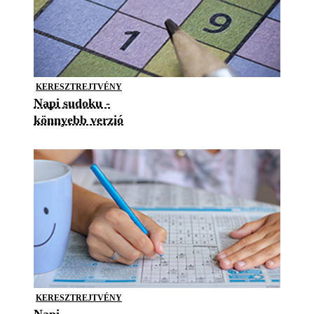
KERESZTREJTVÉNY
Napi sudoku -
könnyebb verzió
KERESZTREJTVÉNY