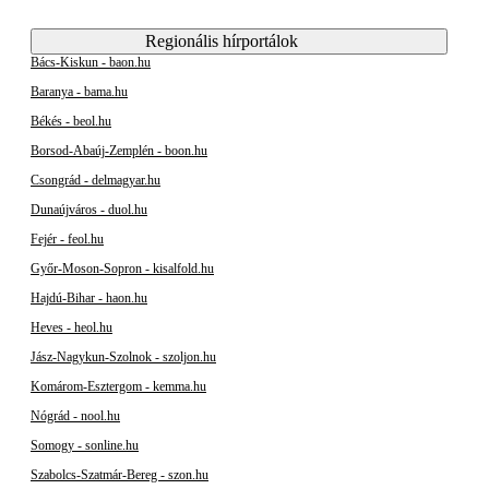
Regionális hírportálok
Bács-Kiskun - baon.hu
Baranya - bama.hu
Békés - beol.hu
Borsod-Abaúj-Zemplén - boon.hu
Csongrád - delmagyar.hu
Dunaújváros - duol.hu
Fejér - feol.hu
Győr-Moson-Sopron - kisalfold.hu
Hajdú-Bihar - haon.hu
Heves - heol.hu
Jász-Nagykun-Szolnok - szoljon.hu
Komárom-Esztergom - kemma.hu
Nógrád - nool.hu
Somogy - sonline.hu
Szabolcs-Szatmár-Bereg - szon.hu