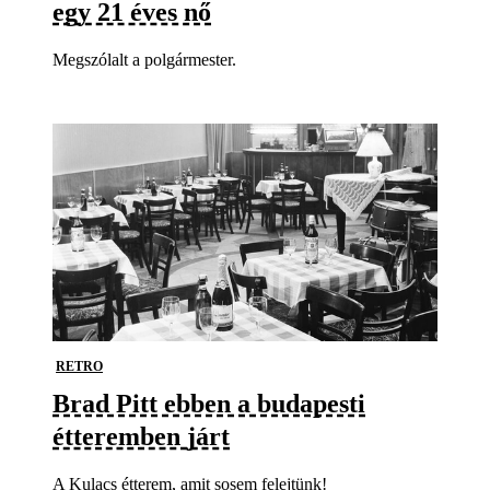
egy 21 éves nő
Megszólalt a polgármester.
RETRO
Brad Pitt ebben a budapesti
étteremben járt
A Kulacs étterem, amit sosem felejtünk!