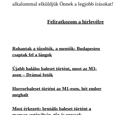
alkalommal elküldjük Önnek a legjobb írásokat!
Feliratkozom a hírlevélre
Rohantak a tűzoltók, a mentők: Budapesten
csaptak fel a lángok
Újabb halálos baleset történt, most az M3-
ason – Drámai fotók
Horrorbaleset történt az M1-esen, hét ember
meghalt
Most érkezett: brutális baleset történt a
magyar autópályán, tűz és roncsok