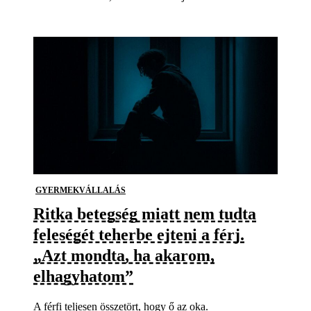
GYERMEKVÁLLALÁS
Ritka betegség miatt nem tudta
feleségét teherbe ejteni a férj.
„Azt mondta, ha akarom,
elhagyhatom”
A férfi teljesen összetört, hogy ő az oka.