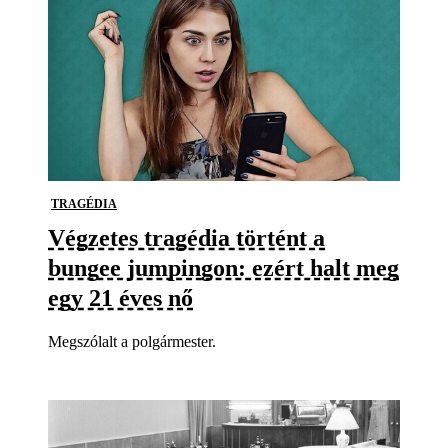
TRAGÉDIA
Végzetes tragédia történt a
bungee jumpingon: ezért halt meg
egy 21 éves nő
Megszólalt a polgármester.