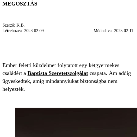
MEGOSZTÁS
Szerző:
K.B.
Létrehozva:
2023.02.09.
Módosítva:
2023.02.11.
HUNOR MENTŐCSAPAT
TÖRÖKORSZÁG
FÖLDRENGÉS
Ember feletti küzdelmet folytatott egy kétgyermekes
családért a
Baptista Szeretetszolgálat
csapata. Ám addig
ügyeskedtek, amíg mindannyiukat biztonságba nem
helyezték.