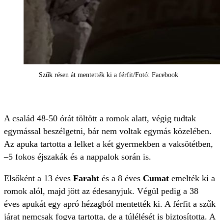
Szűk résen át mentették ki a férfit/Fotó: Facebook
A család 48-50 órát töltött a romok alatt, végig tudtak
egymással beszélgetni, bár nem voltak egymás közelében.
Az apuka tartotta a lelket a két gyermekben a vaksötétben,
–5 fokos éjszakák és a nappalok során is.
Elsőként a 13 éves
Faraht
és a 8 éves
Cumat
emelték ki a
romok alól, majd jött az édesanyjuk. Végül pedig a 38
éves apukát egy apró hézagból mentették ki. A férfit a szűk
járat nemcsak fogva tartotta, de a túlélését is biztosította. A