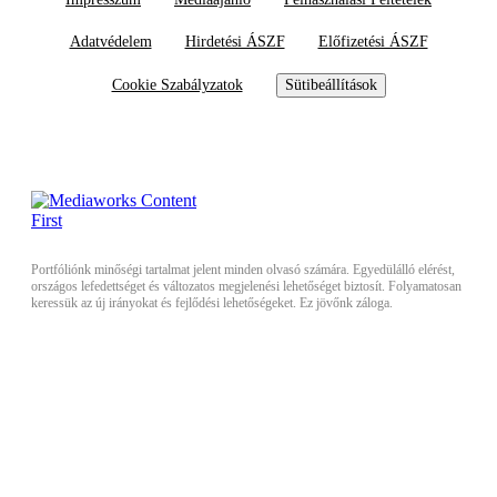
Adatvédelem
Hirdetési ÁSZF
Előfizetési ÁSZF
Cookie Szabályzatok
Sütibeállítások
Portfóliónk minőségi tartalmat jelent minden olvasó számára. Egyedülálló elérést,
országos lefedettséget és változatos megjelenési lehetőséget biztosít. Folyamatosan
keressük az új irányokat és fejlődési lehetőségeket. Ez jövőnk záloga.