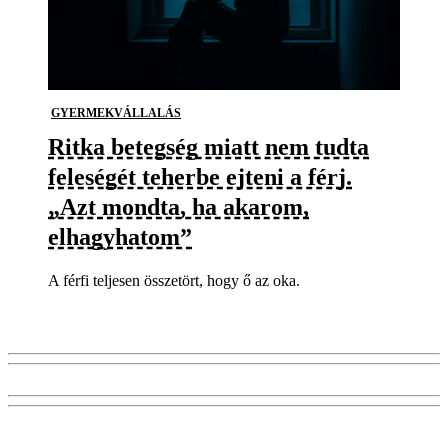
GYERMEKVÁLLALÁS
Ritka betegség miatt nem tudta
feleségét teherbe ejteni a férj.
„Azt mondta, ha akarom,
elhagyhatom”
A férfi teljesen összetört, hogy ő az oka.