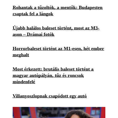
Rohantak a tűzoltók, a mentők: Budapesten
csaptak fel a lángok
Újabb halálos baleset történt, most az M3-
ason – Drámai fotók
Horrorbaleset történt az M1-esen, hét ember
meghalt
Most érkezett: brutális baleset történt a
magyar autópályán, tűz és roncsok
mindenfelé
Villanyoszlopnak csapódott egy autó