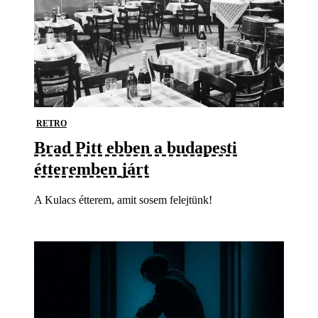
RETRO
Brad Pitt ebben a budapesti
étteremben járt
A Kulacs étterem, amit sosem felejtünk!