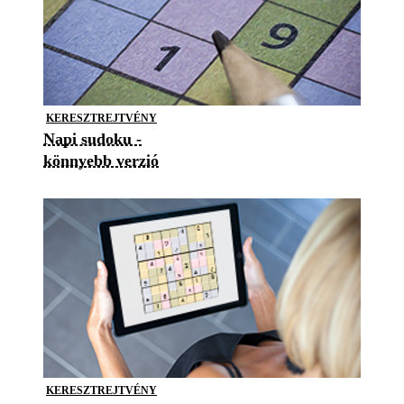
KERESZTREJTVÉNY
Napi sudoku -
könnyebb verzió
KERESZTREJTVÉNY