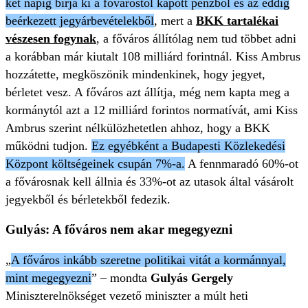
két napig bírja ki a fővárostól kapott pénzből és az eddig
beérkezett jegyárbevételekből
, mert a
BKK tartalékai
vészesen fogynak
, a főváros állítólag nem tud többet adni
a korábban már kiutalt 108 milliárd forintnál. Kiss Ambrus
hozzátette, megköszönik mindenkinek, hogy jegyet,
bérletet vesz. A főváros azt állítja, még nem kapta meg a
kormánytól azt a 12 milliárd forintos normatívát, ami Kiss
Ambrus szerint nélkülözhetetlen ahhoz, hogy a BKK
működni tudjon.
Ez egyébként a Budapesti Közlekedési
Központ költségeinek csupán 7%-a.
A fennmaradó 60%-ot
a fővárosnak kell állnia és 33%-ot az utasok által vásárolt
jegyekből és bérletekből fedezik.
Gulyás: A főváros nem akar megegyezni
„
A főváros inkább szeretne politikai vitát a kormánnyal,
mint megegyezni
” – mondta
Gulyás Gergely
Miniszterelnökséget vezető miniszter a múlt heti