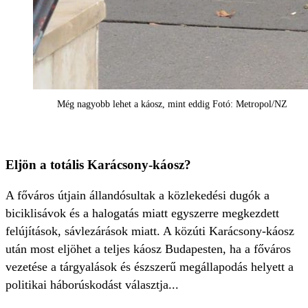
Még nagyobb lehet a káosz, mint eddig Fotó: Metropol/NZ
Eljön a totális Karácsony-káosz?
A főváros útjain állandósultak a közlekedési dugók a
biciklisávok és a halogatás miatt egyszerre megkezdett
felújítások, sávlezárások miatt. A közúti Karácsony-káosz
után most eljöhet a teljes káosz Budapesten, ha a főváros
vezetése a tárgyalások és észszerű megállapodás helyett a
politikai háborúskodást választja...