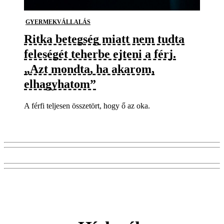
GYERMEKVÁLLALÁS
Ritka betegség miatt nem tudta
feleségét teherbe ejteni a férj.
„Azt mondta, ha akarom,
elhagyhatom”
A férfi teljesen összetört, hogy ő az oka.