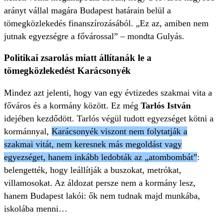
arányt vállal magára Budapest határain belül a
tömegközlekedés finanszírozásából. „Ez az, amiben nem
jutnak egyezségre a fővárossal” – mondta Gulyás.
Politikai zsarolás miatt állítanák le a
tömegközlekedést Karácsonyék
Mindez azt jelenti, hogy van egy évtizedes szakmai vita a
főváros és a kormány között. Ez még
Tarlós István
idejében kezdődött. Tarlós végül tudott egyezséget kötni a
kormánnyal,
Karácsonyék viszont nem folytatják a
szakmai vitát, nem keresnek más megoldást vagy
egyezséget, hanem inkább ledobták az „atombombát”
:
belengették, hogy leállítják a buszokat, metrókat,
villamosokat. Az áldozat persze nem a kormány lesz,
hanem Budapest lakói: ők nem tudnak majd munkába,
iskolába menni…