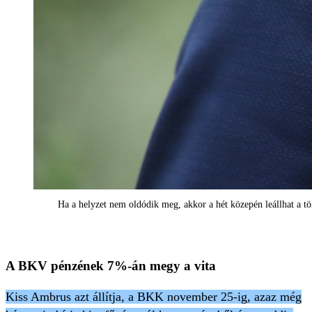
Ha a helyzet nem oldódik meg, akkor a hét közepén leállhat a
A BKV pénzének 7%-án megy a vita
Kiss Ambrus azt állítja, a BKK november 25-ig, azaz még