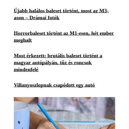
Újabb halálos baleset történt, most az M3-
ason – Drámai fotók
Horrorbaleset történt az M1-esen, hét ember
meghalt
Most érkezett: brutális baleset történt a
magyar autópályán, tűz és roncsok
mindenfelé
Villanyoszlopnak csapódott egy autó