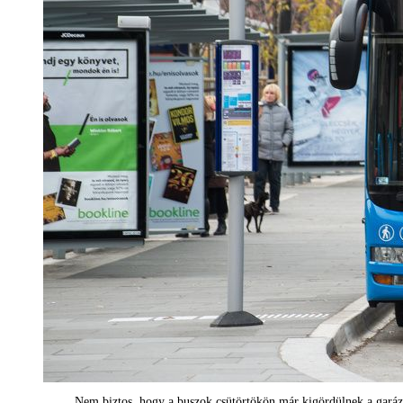
Nem biztos, hogy a buszok csütörtökön már kigördülnek a gará