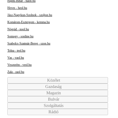
Hajdú-Bihar - haon.hu
Heves - heol.hu
Jász-Nagykun-Szolnok - szoljon.hu
Komárom-Esztergom - kemma.hu
Nógrád - nool.hu
Somogy - sonline.hu
Szabolcs-Szatmár-Bereg - szon.hu
Tolna - teol.hu
Vas - vaol.hu
Veszprém - veol.hu
Zala - zaol.hu
Közélet
Gazdaság
Magazin
Bulvár
Szolgáltatás
Rádió