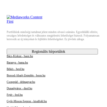
Portfóliónk minőségi tartalmat jelent minden olvasó számára. Egyedülálló elérést,
országos lefedettséget és változatos megjelenési lehetőséget biztosít. Folyamatosan
keressük az új irányokat és fejlődési lehetőségeket. Ez jövőnk záloga.
Regionális hírportálok
Bács-Kiskun - baon.hu
Baranya - bama.hu
Békés - beol.hu
Borsod-Abaúj-Zemplén - boon.hu
Csongrád - delmagyar.hu
Dunaújváros - duol.hu
Fejér - feol.hu
Győr-Moson-Sopron - kisalfold.hu