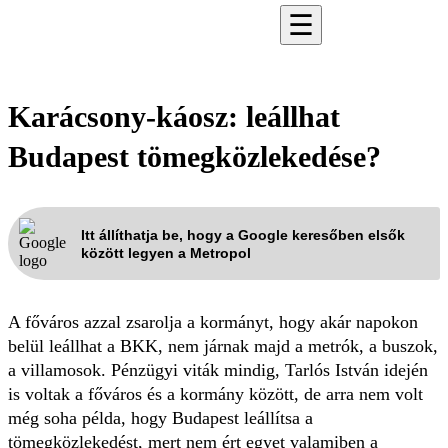
☰
Karácsony-káosz: leállhat
Budapest tömegközlekedése?
Itt állíthatja be, hogy a Google keresőben elsők
között legyen a Metropol
A főváros azzal zsarolja a kormányt, hogy akár napokon
belül leállhat a BKK, nem járnak majd a metrók, a buszok,
a villamosok. Pénzügyi viták mindig, Tarlós István idején
is voltak a főváros és a kormány között, de arra nem volt
még soha példa, hogy Budapest leállítsa a
tömegközlekedést, mert nem ért egyet valamiben a