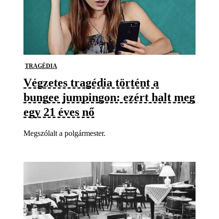
TRAGÉDIA
Végzetes tragédia történt a
bungee jumpingon: ezért halt meg
egy 21 éves nő
Megszólalt a polgármester.