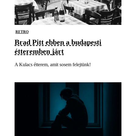
RETRO
Brad Pitt ebben a budapesti
étteremben járt
A Kulacs étterem, amit sosem felejtünk!