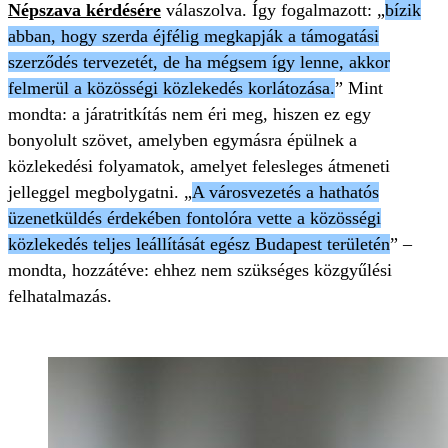
Népszava kérdésére
válaszolva. Így fogalmazott: „
bízik
abban, hogy szerda éjfélig megkapják a támogatási
szerződés tervezetét, de ha mégsem így lenne, akkor
felmerül a közösségi közlekedés korlátozása.
” Mint
mondta: a járatritkítás nem éri meg, hiszen ez egy
bonyolult szövet, amelyben egymásra épülnek a
közlekedési folyamatok, amelyet felesleges átmeneti
jelleggel megbolygatni. „
A városvezetés a hathatós
üzenetküldés érdekében fontolóra vette a közösségi
közlekedés teljes leállítását egész Budapest területén
” –
mondta, hozzátéve: ehhez nem szükséges közgyűlési
felhatalmazás.