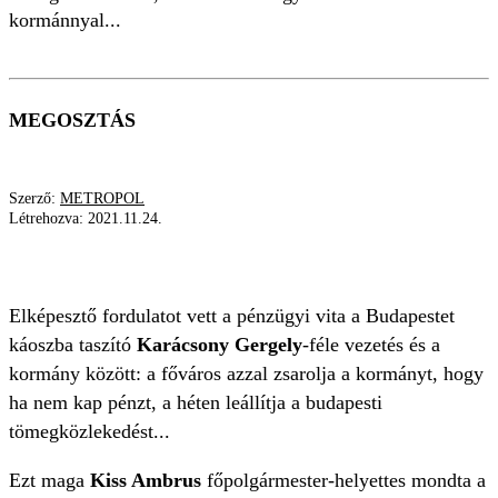
kormánnyal...
MEGOSZTÁS
Szerző:
METROPOL
Létrehozva:
2021.11.24.
ZSAROLÁS
Elképesztő fordulatot vett a pénzügyi vita a Budapestet
káoszba taszító
Karácsony Gergely
-féle vezetés és a
kormány között: a főváros azzal zsarolja a kormányt, hogy
ha nem kap pénzt, a héten leállítja a budapesti
tömegközlekedést...
Ezt maga
Kiss Ambrus
főpolgármester-helyettes mondta a