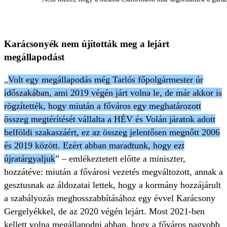
Karácsonyék nem újították meg a lejárt
megállapodást
„
Volt egy megállapodás még Tarlós főpolgármester úr
időszakában, ami 2019 végén járt volna le, de már akkor is
rögzítették, hogy miután a főváros egy meghatározott
összeg megtérítését vállalta a HÉV és Volán járatok adott
belföldi szakaszáért, ez az összeg jelentősen megnőtt 2006
és 2019 között. Ezért abban maradtunk, hogy ezt
újratárgyaljuk
” – emlékeztetett előtte a miniszter,
hozzátéve: miután a fővárosi vezetés megváltozott, annak a
gesztusnak az áldozatai lettek, hogy a kormány hozzájárult
a szabályozás meghosszabbításához egy évvel Karácsony
Gergelyékkel, de az 2020 végén lejárt. Most 2021-ben
kellett volna megállapodni abban, hogy a főváros nagyobb