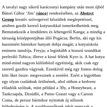
A tavalyi nagy sikerű karácsonyi kampány után most újból
Bátori Gábor ‘Jim’ (
sinco
) rendezésében, az
Abstrct
Group
kreatív szövegeivel készültek meglepetéssel,
amiben gazdit kereső kutyusokkal ismerkedhetünk meg.
Bemutatkozik a lendületes és lehengerlő Kanga; a mindig a
társaság középpontjában álló Pogácsa; Berlin, aki egy kis
hassimiért bármikor hanyatt dobja magát; a kutyaiskola
eminens tanulója, Freyja; a leginkább a hosszú szundikat
preferáló Tubica; illetve a kissé félénk Kyro is. A hat kutya
mind-mind nagyon különböző egyéniség, akik csak egy
szerető gazdira vágynak. Ezenkívül még egy fontos dolog
köti őket össze: megvesznek a zenéért. Ezért a legjobban
egy olyan családnak örülnének, ahol otthon a kedvenc
előadóik szólnak, mint például a 30y, a Honeybeast, a
Tankcsapda, Dzsúdló, a Parno Graszt vagy a Carson
Coma, de persze bármikor nyitottak új stílusok
felfedezésére is. A gazdikeresőknek tehát nemcsak a