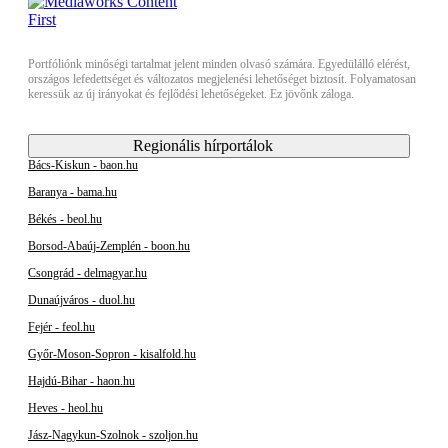
Portfóliónk minőségi tartalmat jelent minden olvasó számára. Egyedülálló elérést,
országos lefedettséget és változatos megjelenési lehetőséget biztosít. Folyamatosan
keressük az új irányokat és fejlődési lehetőségeket. Ez jövőnk záloga.
Regionális hírportálok
Bács-Kiskun - baon.hu
Baranya - bama.hu
Békés - beol.hu
Borsod-Abaúj-Zemplén - boon.hu
Csongrád - delmagyar.hu
Dunaújváros - duol.hu
Fejér - feol.hu
Győr-Moson-Sopron - kisalfold.hu
Hajdú-Bihar - haon.hu
Heves - heol.hu
Jász-Nagykun-Szolnok - szoljon.hu