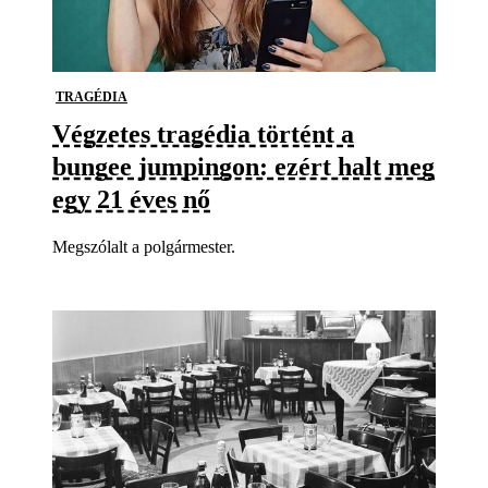
TRAGÉDIA
Végzetes tragédia történt a
bungee jumpingon: ezért halt meg
egy 21 éves nő
Megszólalt a polgármester.