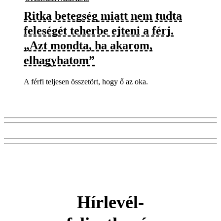
Ritka betegség miatt nem tudta
feleségét teherbe ejteni a férj.
„Azt mondta, ha akarom,
elhagyhatom”
A férfi teljesen összetört, hogy ő az oka.
Hírlevél-