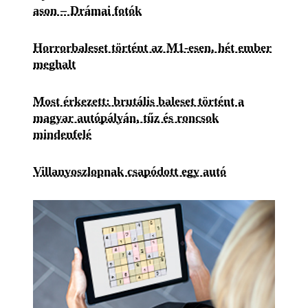
ason – Drámai fotók
Horrorbaleset történt az M1-esen, hét ember
meghalt
Most érkezett: brutális baleset történt a
magyar autópályán, tűz és roncsok
mindenfelé
Villanyoszlopnak csapódott egy autó