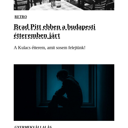
RETRO
Brad Pitt ebben a budapesti
étteremben járt
A Kulacs étterem, amit sosem felejtünk!
GYERMEKVÁLLALÁS