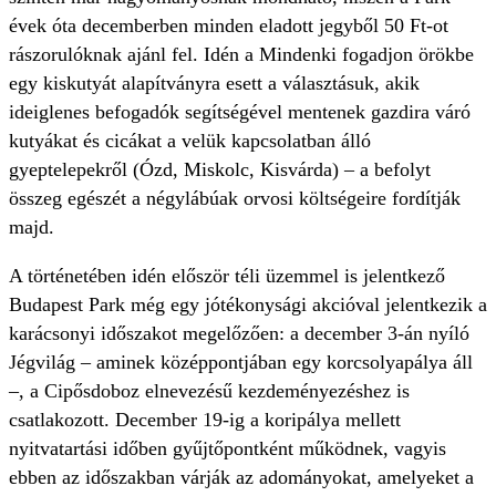
évek óta decemberben minden eladott jegyből 50 Ft-ot
rászorulóknak ajánl fel. Idén a Mindenki fogadjon örökbe
egy kiskutyát alapítványra esett a választásuk, akik
ideiglenes befogadók segítségével mentenek gazdira váró
kutyákat és cicákat a velük kapcsolatban álló
gyeptelepekről (Ózd, Miskolc, Kisvárda) – a befolyt
összeg egészét a négylábúak orvosi költségeire fordítják
majd.
A történetében idén először téli üzemmel is jelentkező
Budapest Park még egy jótékonysági akcióval jelentkezik a
karácsonyi időszakot megelőzően: a december 3-án nyíló
Jégvilág – aminek középpontjában egy korcsolyapálya áll
–, a Cipősdoboz elnevezésű kezdeményezéshez is
csatlakozott. December 19-ig a koripálya mellett
nyitvatartási időben gyűjtőpontként működnek, vagyis
ebben az időszakban várják az adományokat, amelyeket a