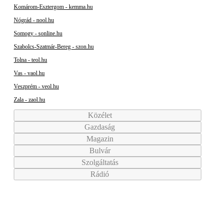
Komárom-Esztergom - kemma.hu
Nógrád - nool.hu
Somogy - sonline.hu
Szabolcs-Szatmár-Bereg - szon.hu
Tolna - teol.hu
Vas - vaol.hu
Veszprém - veol.hu
Zala - zaol.hu
Közélet
Gazdaság
Magazin
Bulvár
Szolgáltatás
Rádió