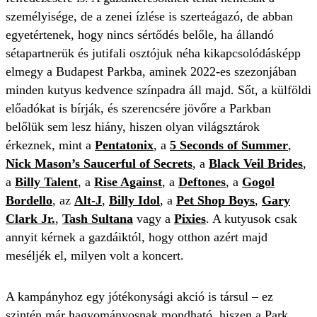
személyisége, de a zenei ízlése is szerteágazó, de abban
egyetértenek, hogy nincs sértődés belőle, ha állandó
sétapartnerük és jutifali osztójuk néha kikapcsolódásképp
elmegy a Budapest Parkba, aminek 2022-es szezonjában
minden kutyus kedvence színpadra áll majd. Sőt, a külföldi
előadókat is bírják, és szerencsére jövőre a Parkban
belőlük sem lesz hiány, hiszen olyan világsztárok
érkeznek, mint a
Pentatonix
, a
5 Seconds of Summer
,
Nick Mason’s Saucerful of Secrets
, a
Black Veil Brides
,
a
Billy Talent
, a
Rise Against
, a
Deftones
, a
Gogol
Bordello
, az
Alt-J
,
Billy Idol
, a
Pet Shop Boys
,
Gary
Clark Jr.
,
Tash Sultana
vagy a
Pixies
. A kutyusok csak
annyit kérnek a gazdáiktól, hogy otthon azért majd
meséljék el, milyen volt a koncert.
A kampányhoz egy jótékonysági akció is társul – ez
szintén már hagyományosnak mondható, hiszen a Park