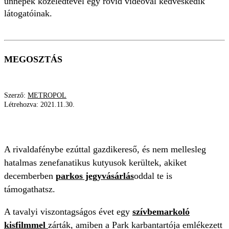
ünnepek közeledtével egy rövid videóval kedveskedik
látogatóinak.
MEGOSZTÁS
Szerző:
METROPOL
Létrehozva:
2021.11.30.
BUDAPEST PARK
A rivaldafénybe ezúttal gazdikereső, és nem mellesleg
hatalmas zenefanatikus kutyusok kerültek, akiket
decemberben
parkos jegyvásárlás
oddal te is
támogathatsz.
A tavalyi viszontagságos évet egy
szívbemarkoló
kisfilmmel
zárták, amiben a Park karbantartója emlékezett