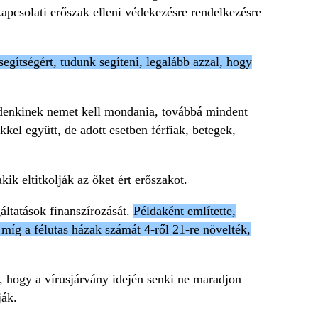
apcsolati erőszak elleni védekezésre rendelkezésre
egítségért, tudunk segíteni, legalább azzal, hogy
indenkinek nemet kell mondania, továbbá mindent
kel együtt, de adott esetben férfiak, betegek,
ik eltitkolják az őket ért erőszakot.
áltatások finanszírozását.
Példaként említette,
 míg a félutas házak számát 4-ről 21-re növelték,
, hogy a vírusjárvány idején senki ne maradjon
ják.