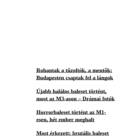
Rohantak a tűzoltók, a mentők:
Budapesten csaptak fel a lángok
Újabb halálos baleset történt,
most az M3-ason – Drámai fotók
Horrorbaleset történt az M1-
esen, hét ember meghalt
Most érkezett: brutális baleset