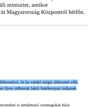
üli miniszter, amikor
arát Magyarország Központtól hétfőn.
dozatává, és ha valaki mégis áldozattá vált,
az ilyen otthonok lakói hatékonyan tudjanak
rsteszteket is tartalmazó csomagokat húsz