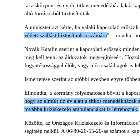
krízisközpont és nyolc titkos menedékház lakói ka
álló forrásokból biztosították.
A miniszter azt kérte, ha valaki kapcsolati erőszak 
védett szállást biztosítunk a számára
” - mondta, ho
Novák Katalin szerint a kapcsolati erőszak minde
meg kell tenni az áldozatok megsegítéséért. Hozzáte
fogyatékossággal élők, vagy idős családtagok is le
Ismertetése szerint az utóbbi években egyre többen
Elmondta, a kormány folyamatosan bővíti a kapcsola
hogy az elmúlt tíz év alatt a titkos menedékházak 
továbbá kríziskezelő ambulanciákat is létrehoztak.
Közölte, az Országos Kríziskezelő és Információs 
segítség nélkül. A 06/80-20-55-20-as számot a kapc