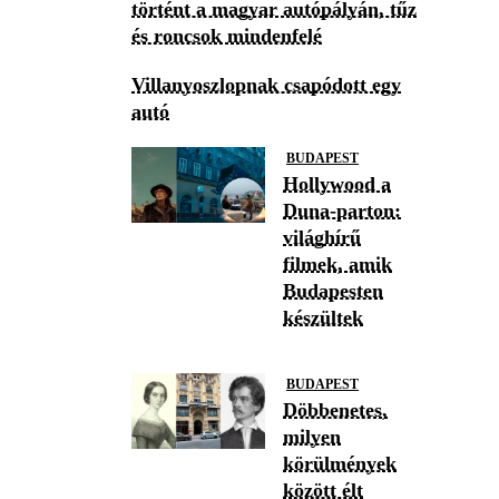
történt a magyar autópályán, tűz
és roncsok mindenfelé
Villanyoszlopnak csapódott egy
autó
BUDAPEST
Hollywood a
Duna-parton:
világhírű
filmek, amik
Budapesten
készültek
BUDAPEST
Döbbenetes,
milyen
körülmények
között élt