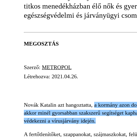
titkos menedékházban élő nők és gyere
egészségvédelmi és járványügyi csoma
MEGOSZTÁS
Szerző:
METROPOL
Létrehozva:
2021.04.26.
VAN SEGÍTSÉG
Novák Katalin azt hangoztatta,
a kormány azon dol
akkor minél gyorsabban szakszerű segítséget kaph
védekezni a vírusjárvány idején.
A fertőtlenítőket, szappanokat, szájmaszkokat, felü