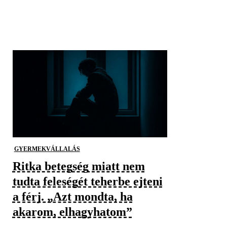
GYERMEKVÁLLALÁS
Ritka betegség miatt nem
tudta feleségét teherbe ejteni
a férj. „Azt mondta, ha
akarom, elhagyhatom”