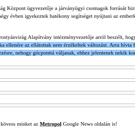
 Központ ügyvezetője a járványügyi csomagok forrását biztos
t négy évben igyekeztek hatékony segítséget nyújtani az ember
rostyánvirág Alapítvány intézményvezetője arról beszélt, ho
a ellenére az ellátottak nem érzékeltek változást. Arra hívt
ezésre, nehogy gócponttá váljanak, ehhez jelentenek nekik k
t kövess minket az
Metropol
Google News oldalán is!