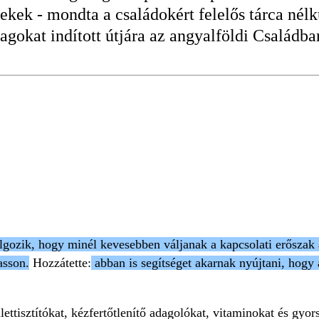
kek - mondta a családokért felelős tárca nélk
gokat indított útjára az angyalföldi Családb
gozik, hogy minél kevesebben váljanak a kapcsolati erőszak ál
asson.
Hozzátette:
abban is segítséget akarnak nyújtani, hogy 
lettisztítókat, kézfertőtlenítő adagolókat, vitaminokat és gyo