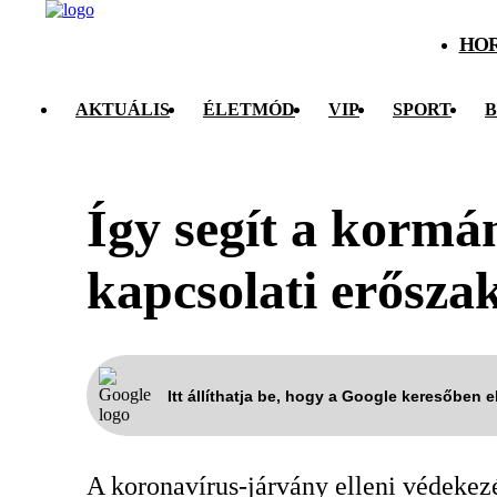
HO
AKTUÁLIS
ÉLETMÓD
VIP
SPORT
B
Így segít a kormá
kapcsolati erősza
Itt állíthatja be, hogy a Google keresőben 
A koronavírus-járvány elleni védekezé