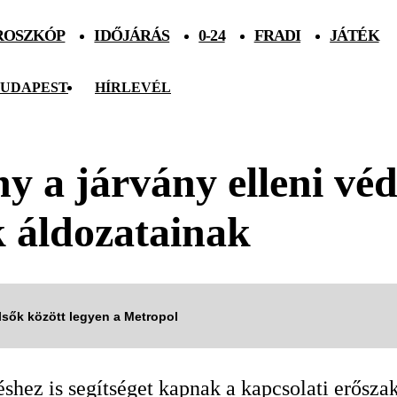
ROSZKÓP
IDŐJÁRÁS
0-24
FRADI
JÁTÉK
UDAPEST
HÍRLEVÉL
ny a járvány elleni vé
k áldozatainak
elsők között legyen a Metropol
shez is segítséget kapnak a kapcsolati erőszak