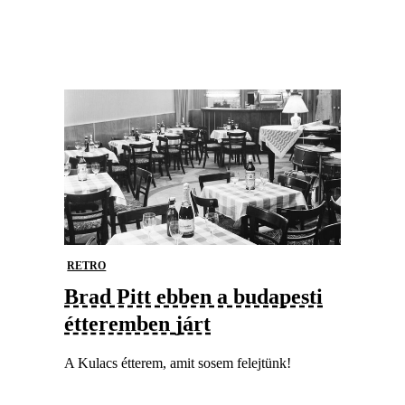
RETRO
Brad Pitt ebben a budapesti
étteremben járt
A Kulacs étterem, amit sosem felejtünk!