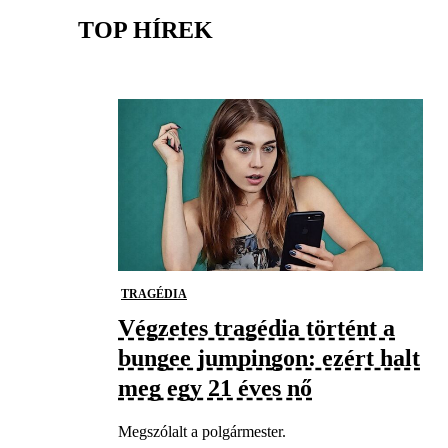
TOP HÍREK
TRAGÉDIA
Végzetes tragédia történt a
bungee jumpingon: ezért halt
meg egy 21 éves nő
Megszólalt a polgármester.