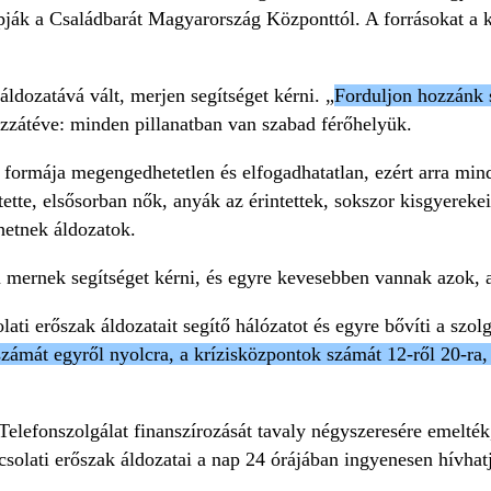
pják a Családbarát Magyarország Központtól. A forrásokat a k
áldozatává vált, merjen segítséget kérni. „
Forduljon hozzánk s
zzátéve: minden pillanatban van szabad férőhelyük.
n formája megengedhetetlen és elfogadhatatlan, ezért arra m
tte, elsősorban nők, anyák az érintettek, sokszor kisgyerekeik
hetnek áldozatok.
 mernek segítséget kérni, és egyre kevesebben vannak azok, ak
ti erőszak áldozatait segítő hálózatot és egyre bővíti a szolg
számát egyről nyolcra, a krízisközpontok számát 12-ről 20-ra,
Telefonszolgálat finanszírozását tavaly négyszeresére emelték
solati erőszak áldozatai a nap 24 órájában ingyenesen hívhat