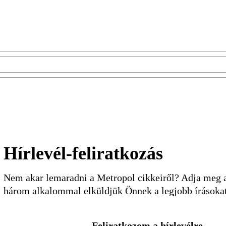
Hírlevél-feliratkozás
Nem akar lemaradni a Metropol cikkeiről? Adja meg a 
három alkalommal elküldjük Önnek a legjobb írásoka
Feliratkozom a hírlevélre