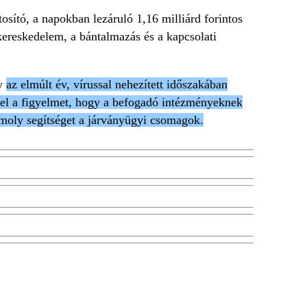
ító, a napokban lezáruló 1,16 milliárd forintos
kereskedelem, a bántalmazás és a kapcsolati
gy
az elmúlt év, vírussal nehezített időszakában
a fel a figyelmet, hogy a befogadó intézményeknek
omoly segítséget a járványügyi csomagok.