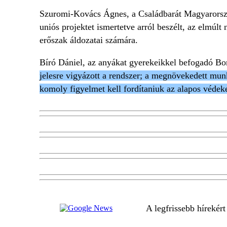
Szuromi-Kovács Ágnes, a Családbarát Magyarország
uniós projektet ismertetve arról beszélt, az elmúl
erőszak áldozatai számára.
Bíró Dániel, az anyákat gyerekeikkel befogadó Bo
jelesre vigyázott a rendszer; a megnövekedett munk
komoly figyelmet kell fordítaniuk az alapos védek
A legfrissebb hírekér