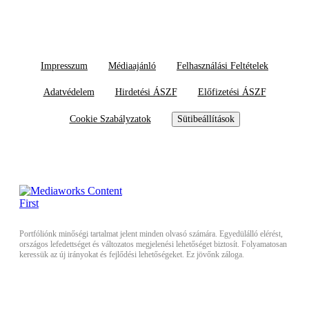
Impresszum
Médiaajánló
Felhasználási Feltételek
Adatvédelem
Hirdetési ÁSZF
Előfizetési ÁSZF
Cookie Szabályzatok
Sütibeállítások
Portfóliónk minőségi tartalmat jelent minden olvasó számára. Egyedülálló elérést,
országos lefedettséget és változatos megjelenési lehetőséget biztosít. Folyamatosan
keressük az új irányokat és fejlődési lehetőségeket. Ez jövőnk záloga.