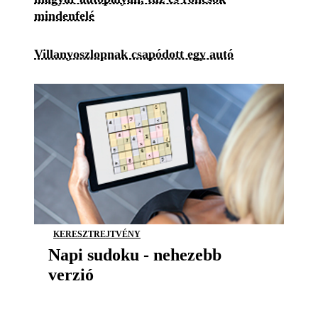
mindenfelé
Villanyoszlopnak csapódott egy autó
KERESZTREJTVÉNY
Napi sudoku - nehezebb
verzió