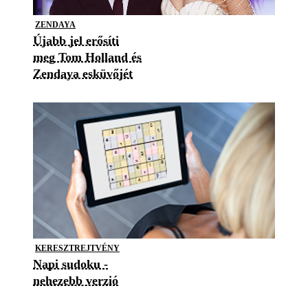
ZENDAYA
Újabb jel erősíti
meg Tom Holland és
Zendaya esküvőjét
KERESZTREJTVÉNY
Napi sudoku -
nehezebb verzió