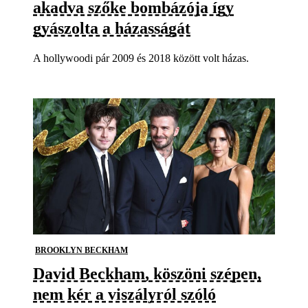
akadva szőke bombázója így
gyászolta a házasságát
A hollywoodi pár 2009 és 2018 között volt házas.
BROOKLYN BECKHAM
David Beckham, köszöni szépen,
nem kér a viszályról szóló