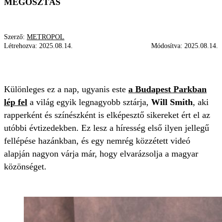
MEGOSZTÁS
Szerző:
METROPOL
Létrehozva:
2025.08.14.
Módosítva:
2025.08.14.
WILL SMITH
BUDAPEST PARK
KONCERT
Különleges ez a nap, ugyanis este
a Budapest Parkban
lép fel
a világ egyik legnagyobb sztárja,
Will Smith
, aki
rapperként és színészként is elképesztő sikereket ért el az
utóbbi évtizedekben. Ez lesz a híresség első ilyen jellegű
fellépése hazánkban, és egy nemrég közzétett videó
alapján nagyon várja már, hogy elvarázsolja a magyar
közönséget.