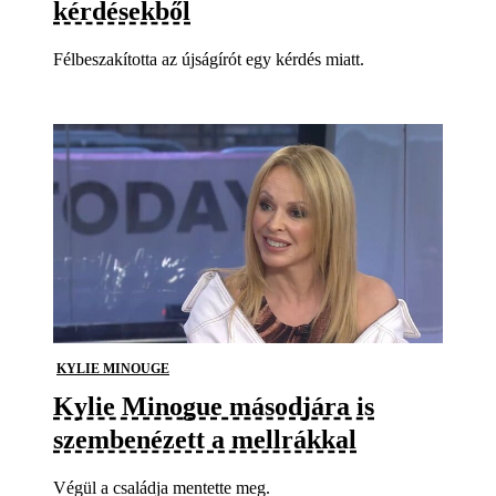
kérdésekből
Félbeszakította az újságírót egy kérdés miatt.
KYLIE MINOUGE
Kylie Minogue másodjára is
szembenézett a mellrákkal
Végül a családja mentette meg.