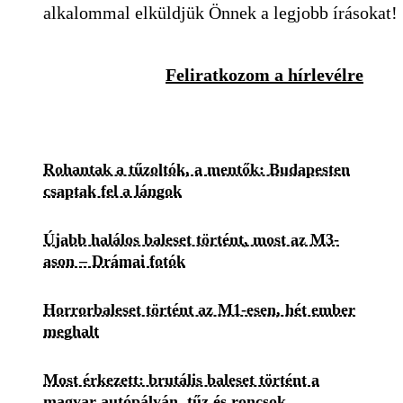
alkalommal elküldjük Önnek a legjobb írásokat!
Feliratkozom a hírlevélre
Rohantak a tűzoltók, a mentők: Budapesten
csaptak fel a lángok
Újabb halálos baleset történt, most az M3-
ason – Drámai fotók
Horrorbaleset történt az M1-esen, hét ember
meghalt
Most érkezett: brutális baleset történt a
magyar autópályán, tűz és roncsok