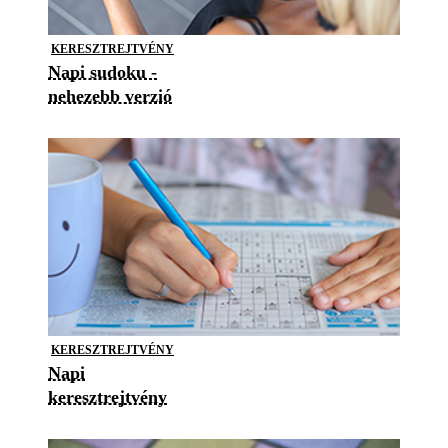
KERESZTREJTVÉNY
Napi sudoku -
nehezebb verzió
KERESZTREJTVÉNY
Napi
keresztrejtvény