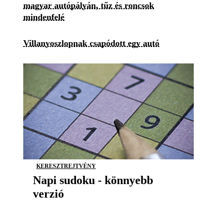
magyar autópályán, tűz és roncsok
mindenfelé
Villanyoszlopnak csapódott egy autó
KERESZTREJTVÉNY
Napi sudoku - könnyebb
verzió