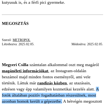
kutyusuk is, és a férfi pici gyermeke.
MEGOSZTÁS
Szerző:
METROPOL
Létrehozva:
2025.02.05.
Módosítva:
2025.02.05.
MEGYERI CSILLA
AZ ÁGYBAN
REGGELI
Megyeri Csilla
számtalan alkalommal oszt meg magáról
magánéleti információkat
, az Instagram-oldalán
beszámol majd minden fontos eseményről, ami vele
történik. Láttuk már
randizás közben
, az utazásain,
edzésen vagy épp valamilyen kozmetikai kezelés alatt.
A
fotók általában pozitív fogadtatásban részesülnek, most
azonban homok került a gépezetbe.
A hétvégén megosztott