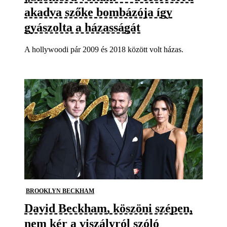
akadva szőke bombázója így
gyászolta a házasságát
A hollywoodi pár 2009 és 2018 között volt házas.
BROOKLYN BECKHAM
David Beckham, köszöni szépen,
nem kér a viszályról szóló