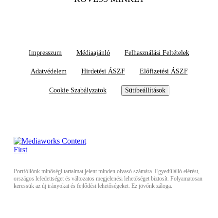
Impresszum
Médiaajánló
Felhasználási Feltételek
Adatvédelem
Hirdetési ÁSZF
Előfizetési ÁSZF
Cookie Szabályzatok
Sütibeállítások
Portfóliónk minőségi tartalmat jelent minden olvasó számára. Egyedülálló elérést,
országos lefedettséget és változatos megjelenési lehetőséget biztosít. Folyamatosan
keressük az új irányokat és fejlődési lehetőségeket. Ez jövőnk záloga.