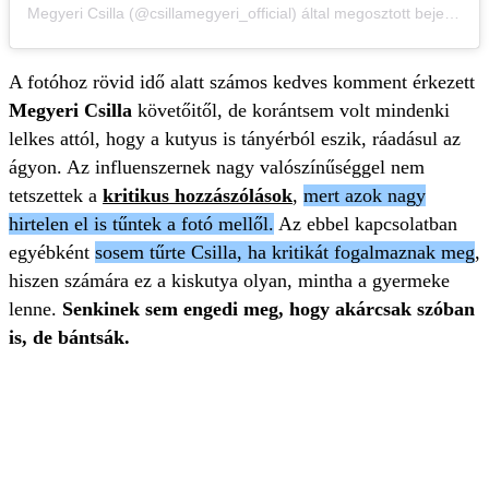
Megyeri Csilla (@csillamegyeri_official) által megosztott bejegyzés
A fotóhoz rövid idő alatt számos kedves komment érkezett
Megyeri Csilla
követőitől, de korántsem volt mindenki
lelkes attól, hogy a kutyus is tányérból eszik, ráadásul az
ágyon. Az influenszernek nagy valószínűséggel nem
tetszettek a
kritikus hozzászólások
,
mert azok nagy
hirtelen el is tűntek a fotó mellől.
Az ebbel kapcsolatban
egyébként
sosem tűrte Csilla, ha kritikát fogalmaznak meg
,
hiszen számára ez a kiskutya olyan, mintha a gyermeke
lenne.
Senkinek sem engedi meg, hogy akárcsak szóban
is, de bántsák.