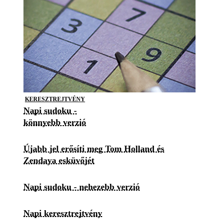
KERESZTREJTVÉNY
Napi sudoku -
könnyebb verzió
Újabb jel erősíti meg Tom Holland és
Zendaya esküvőjét
Napi sudoku - nehezebb verzió
Napi keresztrejtvény