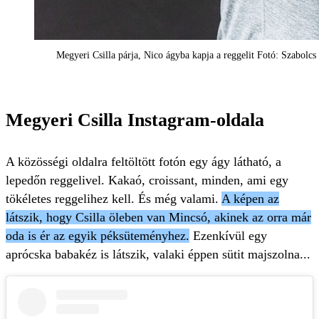
Megyeri Csilla párja, Nico ágyba kapja a reggelit Fotó: Szabolcs
Megyeri Csilla Instagram-oldala
A közösségi oldalra feltöltött fotón egy ágy látható, a
lepedőn reggelivel. Kakaó, croissant, minden, ami egy
tökéletes reggelihez kell. És még valami.
A képen az
látszik, hogy Csilla öleben van Mincsó, akinek az orra már
oda is ér az egyik péksüteményhez.
Ezenkívül egy
aprócska babakéz is látszik, valaki éppen sütit majszolna...