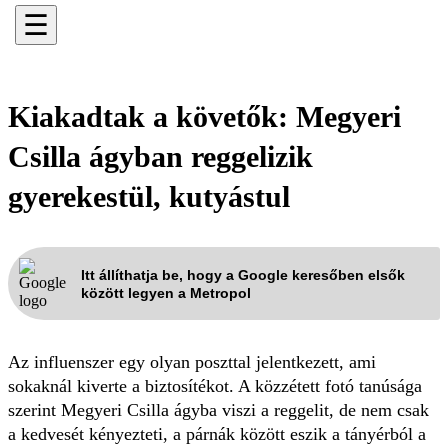
☰
Kiakadtak a követők: Megyeri
Csilla ágyban reggelizik
gyerekestül, kutyástul
Itt állíthatja be, hogy a Google keresőben elsők
között legyen a Metropol
Az influenszer egy olyan poszttal jelentkezett, ami
sokaknál kiverte a biztosítékot. A közzétett fotó tanúsága
szerint Megyeri Csilla ágyba viszi a reggelit, de nem csak
a kedvesét kényezteti, a párnák között eszik a tányérból a