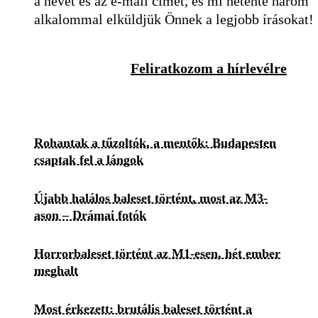
a nevét és az e-mail címét, és mi hetente három
alkalommal elküldjük Önnek a legjobb írásokat!
Feliratkozom a hírlevélre
Rohantak a tűzoltók, a mentők: Budapesten
csaptak fel a lángok
Újabb halálos baleset történt, most az M3-
ason – Drámai fotók
Horrorbaleset történt az M1-esen, hét ember
meghalt
Most érkezett: brutális baleset történt a