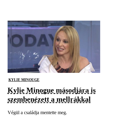
KYLIE MINOUGE
Kylie Minogue másodjára is
szembenézett a mellrákkal
Végül a családja mentette meg.