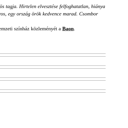
 tagja. Hirtelen elvesztése felfoghatatlan, hiánya
 város, egy ország örök kedvence marad. Csombor
nemzeti színház közleményét a
Baon
.