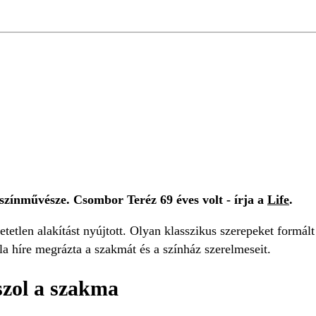
KÖZLEMÉNY
színművésze. Csombor Teréz 69 éves volt - írja a
Life
.
tetlen alakítást nyújtott. Olyan klasszikus szerepeket formál
a híre megrázta a szakmát és a színház szerelmeseit.
szol a szakma