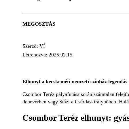
MEGOSZTÁS
Szerző:
VÍ
Létrehozva:
2025.02.15.
CSOMBOR TERÉZ
TÁRSULAT
GYÁSZ
Elhunyt a kecskeméti nemzeti színház legendás 
Csombor Teréz pályafutása során számtalan felejthe
denevérben vagy Stázi a Csárdáskirálynőben. Halál
Csombor Teréz elhunyt: gyá