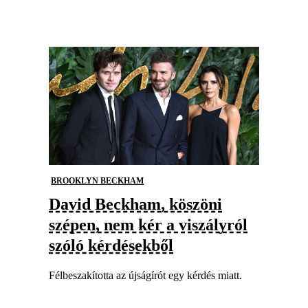
BROOKLYN BECKHAM
David Beckham, köszöni
szépen, nem kér a viszályról
szóló kérdésekből
Félbeszakította az újságírót egy kérdés miatt.