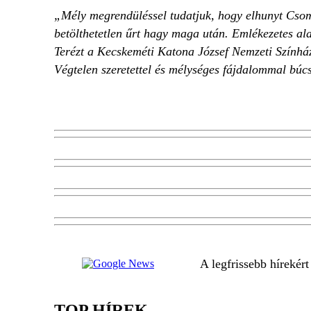
„Mély megrendüléssel tudatjuk, hogy elhunyt Csomb
betölthetetlen űrt hagy maga után. Emlékezetes ala
Terézt a Kecskeméti Katona József Nemzeti Színház 
Végtelen szeretettel és mélységes fájdalommal búc
A legfrissebb hírekér
TOP HÍREK