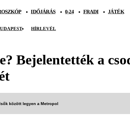
ROSZKÓP
IDŐJÁRÁS
0-24
FRADI
JÁTÉK
UDAPEST
HÍRLEVÉL
e? Bejelentették a cs
ét
elsők között legyen a Metropol