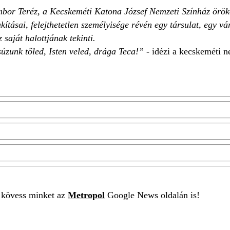
or Teréz, a Kecskeméti Katona József Nemzeti Színház örökös
kításai, felejthetetlen személyisége révén egy társulat, egy
saját halottjának tekinti.
súzunk tőled, Isten veled, drága Teca!”
- idézi a kecskeméti 
t kövess minket az
Metropol
Google News oldalán is!