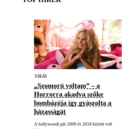
VÁLÁS
„Szomorú voltam” – a
Horrorra akadva szőke
bombázója így gyászolta a
házasságát
A hollywoodi pár 2009 és 2018 között volt