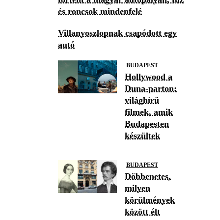
és roncsok mindenfelé
Villanyoszlopnak csapódott egy
autó
BUDAPEST
Hollywood a
Duna-parton:
világhírű
filmek, amik
Budapesten
készültek
BUDAPEST
Döbbenetes,
milyen
körülmények
között élt