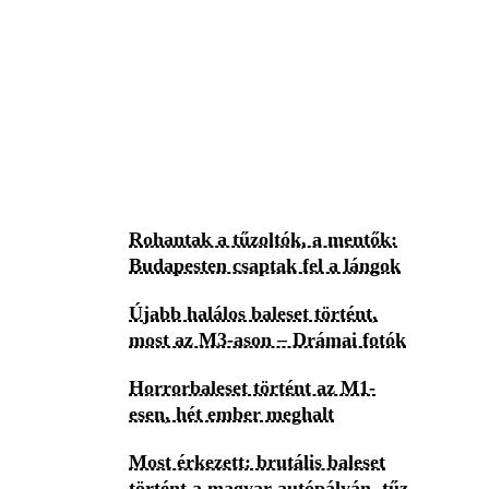
Rohantak a tűzoltók, a mentők:
Budapesten csaptak fel a lángok
Újabb halálos baleset történt,
most az M3-ason – Drámai fotók
Horrorbaleset történt az M1-
esen, hét ember meghalt
Most érkezett: brutális baleset
történt a magyar autópályán, tűz