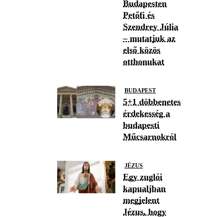
Budapesten
Petőfi és
Szendrey Júlia
– mutatjuk az
első közös
otthonukat
BUDAPEST
5+1 döbbenetes
érdekesség a
budapesti
Műcsarnokról
JÉZUS
Egy zuglói
kapualjban
megjelent
Jézus, hogy