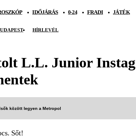
ROSZKÓP
IDŐJÁRÁS
0-24
FRADI
JÁTÉK
UDAPEST
HÍRLEVÉL
tolt L.L. Junior Insta
mentek
elsők között legyen a Metropol
cs. Sőt!