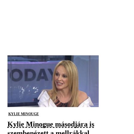
KYLIE MINOUGE
Kylie Minogue másodjára is
szembenézett a mellrákkal