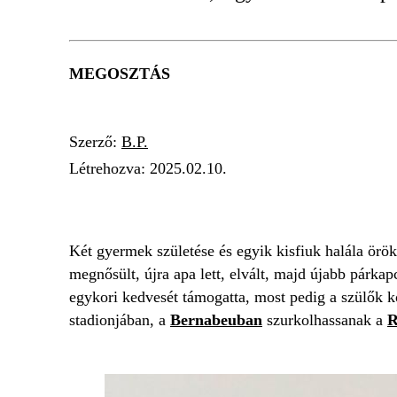
MEGOSZTÁS
Szerző:
B.P.
Létrehozva:
2025.02.10.
L.L. JUNIOR
FOCIMECCS
VOLT FELES
Két gyermek születése és egyik kisfiuk halála örö
megnősült, újra apa lett, elvált, majd újabb párkap
egykori kedvesét támogatta, most pedig a szülők k
stadionjában, a
Bernabeuban
szurkolhassanak a
R