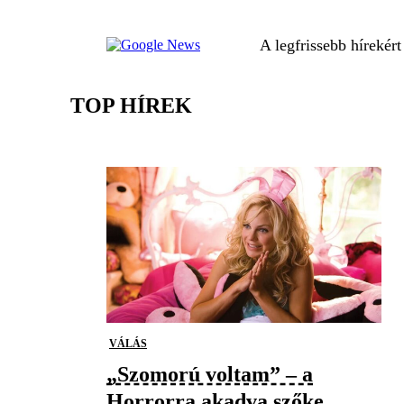
A legfrissebb hírekér
TOP HÍREK
VÁLÁS
„Szomorú voltam” – a
Horrorra akadva szőke