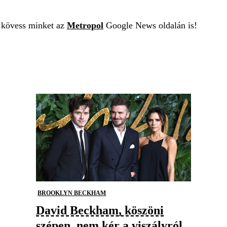
t kövess minket az
Metropol
Google News oldalán is!
BROOKLYN BECKHAM
David Beckham, köszöni
szépen, nem kér a viszályról