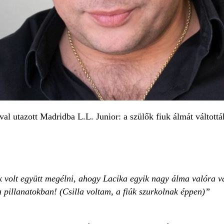
al utazott Madridba L.L. Junior: a szülők fiuk álmát váltottá
volt együtt megélni, ahogy Lacika egyik nagy álma valóra vá
 pillanatokban! (Csilla voltam, a fiúk szurkolnak éppen)