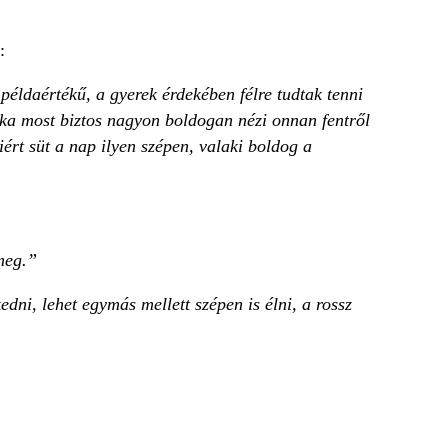
:
éldaértékű, a gyerek érdekében félre tudtak tenni
dka most biztos nagyon boldogan nézi onnan fentről
iért süt a nap ilyen szépen, valaki boldog a
meg.”
dni, lehet egymás mellett szépen is élni, a rossz