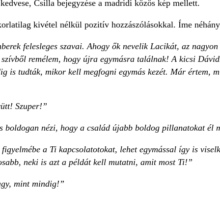
kedvese, Csilla bejegyzése a madridi közös kép mellett.
rlatilag kivétel nélkül pozitív hozzászólásokkal. Íme néhány
erek felesleges szavai. Ahogy ők nevelik Lacikát, az nagyon p
ik szívből remélem, hogy újra egymásra találnak! A kicsi Dávi
dig is tudták, mikor kell megfogni egymás kezét. Már értem, m
ütt! Szuper!”
és boldogan nézi, hogy a család újabb boldog pillanatokat él 
igyelmébe a Ti kapcsolatotokat, lehet egymással így is viselke
sabb, neki is azt a példát kell mutatni, amit most Ti!”
agy, mint mindig!”