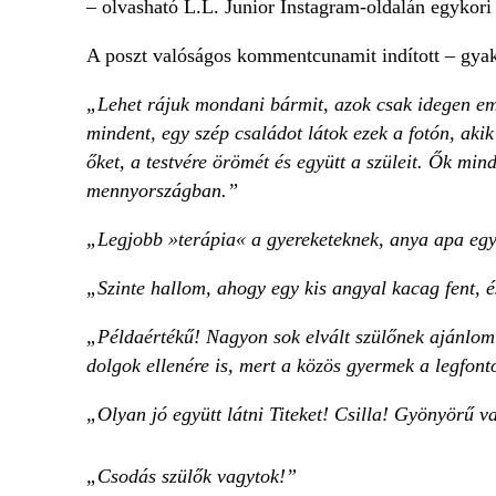
– olvasható L.L. Junior Instagram-oldalán egykori 
A poszt valóságos kommentcunamit indított – gyako
„Lehet rájuk mondani bármit, azok csak idegen emb
mindent, egy szép családot látok ezek a fotón, ak
őket, a testvére örömét és együtt a szüleit. Ők min
mennyországban.”
„Legjobb »terápia« a gyereketeknek, anya apa egy
„Szinte hallom, ahogy egy kis angyal kacag fent, 
„Példaértékű! Nagyon sok elvált szülőnek ajánlom f
dolgok ellenére is, mert a közös gyermek a legfonto
„Olyan jó együtt látni Titeket! Csilla! Gyönyörű v
„Csodás szülők vagytok!”