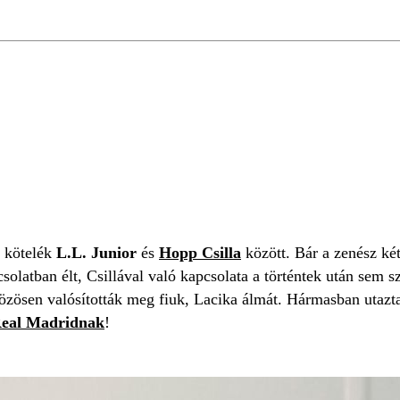
ÉG
MADRID
k kötelék
L.L. Junior
és
Hopp Csilla
között. Bár a zenész ké
csolatban élt, Csillával való kapcsolata a történtek után sem 
özösen valósították meg fiuk, Lacika álmát. Hármasban utazta
eal Madridnak
!