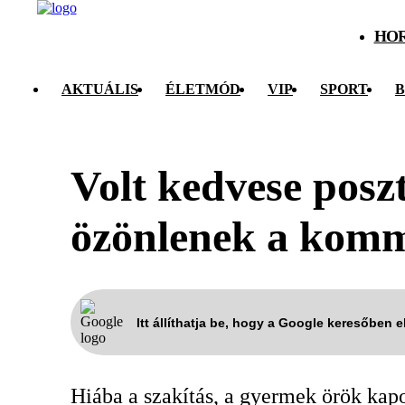
HO
AKTUÁLIS
ÉLETMÓD
VIP
SPORT
B
Volt kedvese posz
özönlenek a kom
Itt állíthatja be, hogy a Google keresőben 
Hiába a szakítás, a gyermek örök kapo