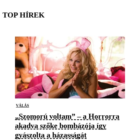
TOP HÍREK
VÁLÁS
„Szomorú voltam” – a Horrorra
akadva szőke bombázója így
gyászolta a házasságát