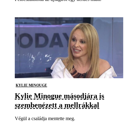
KYLIE MINOUGE
Kylie Minogue másodjára is
szembenézett a mellrákkal
Végül a családja mentette meg.