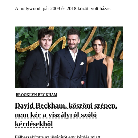
A hollywoodi pár 2009 és 2018 között volt házas.
BROOKLYN BECKHAM
David Beckham, köszöni szépen,
nem kér a viszályról szóló
kérdésekből
Félbeszakította az újságírót egy kérdés miatt.