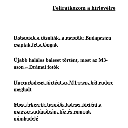
Feliratkozom a hírlevélre
Rohantak a tűzoltók, a mentők: Budapesten
csaptak fel a lángok
Újabb halálos baleset történt, most az M3-
ason – Drámai fotók
Horrorbaleset történt az M1-esen, hét ember
meghalt
Most érkezett: brutális baleset történt a
magyar autópályán, tűz és roncsok
mindenfelé