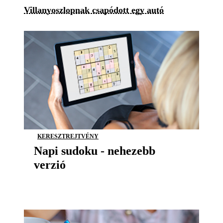
Villanyoszlopnak csapódott egy autó
KERESZTREJTVÉNY
Napi sudoku - nehezebb
verzió