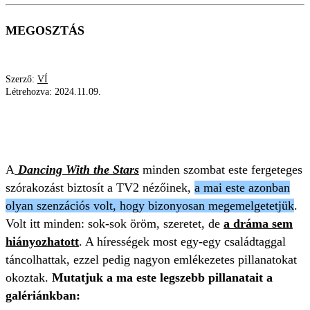
MEGOSZTÁS
Szerző:
VÍ
Létrehozva:
2024.11.09.
TV2
DANCING WITH THE STARS
DRÁMA
STÚDIÓ
A
Dancing With the Stars
minden szombat este fergeteges
szórakozást biztosít a TV2 nézőinek,
a mai este azonban
olyan szenzációs volt, hogy bizonyosan megemelgetetjük
.
Volt itt minden: sok-sok öröm, szeretet, de
a dráma sem
hiányozhatott
. A hírességek most egy-egy családtaggal
táncolhattak, ezzel pedig nagyon emlékezetes pillanatokat
okoztak.
Mutatjuk a ma este legszebb pillanatait a
galériánkban: