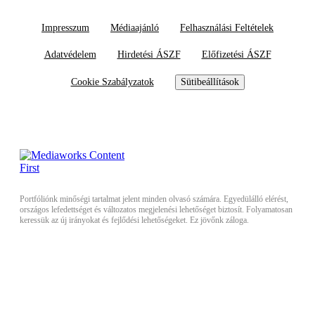
Impresszum
Médiaajánló
Felhasználási Feltételek
Adatvédelem
Hirdetési ÁSZF
Előfizetési ÁSZF
Cookie Szabályzatok
Sütibeállítások
Portfóliónk minőségi tartalmat jelent minden olvasó számára. Egyedülálló elérést,
országos lefedettséget és változatos megjelenési lehetőséget biztosít. Folyamatosan
keressük az új irányokat és fejlődési lehetőségeket. Ez jövőnk záloga.