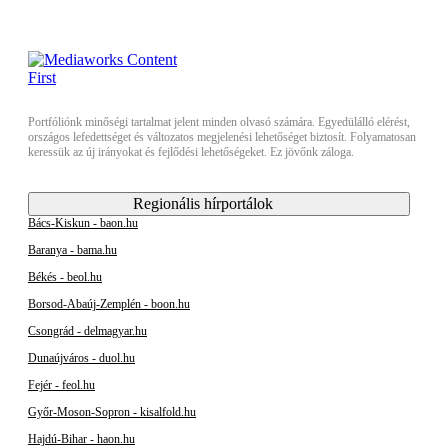
Portfóliónk minőségi tartalmat jelent minden olvasó számára. Egyedülálló elérést,
országos lefedettséget és változatos megjelenési lehetőséget biztosít. Folyamatosan
keressük az új irányokat és fejlődési lehetőségeket. Ez jövőnk záloga.
Regionális hírportálok
Bács-Kiskun - baon.hu
Baranya - bama.hu
Békés - beol.hu
Borsod-Abaúj-Zemplén - boon.hu
Csongrád - delmagyar.hu
Dunaújváros - duol.hu
Fejér - feol.hu
Győr-Moson-Sopron - kisalfold.hu
Hajdú-Bihar - haon.hu