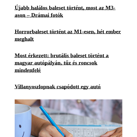
Újabb halálos baleset történt, most az M3-
ason – Drámai fotók
Horrorbaleset történt az M1-esen, hét ember
meghalt
Most érkezett: brutális baleset történt a
magyar autópályán, tűz és roncsok
mindenfelé
Villanyoszlopnak csapódott egy autó