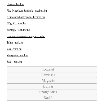
Heves - heol.hu
Jász-Nagykun-Szolnok - szoljon.hu
Komárom-Esztergom - kemma.hu
Nógrád - nool.hu
Somogy - sonline.hu
Szabolcs-Szatmár-Bereg - szon.hu
Tolna - teol.hu
Vas - vaol.hu
Veszprém - veol.hu
Zala - zaol.hu
Közélet
Gazdaság
Magazin
Bulvár
Szolgáltatás
Rádió