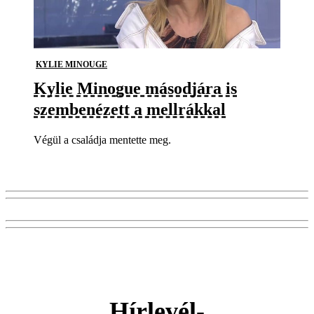
KYLIE MINOUGE
Kylie Minogue másodjára is
szembenézett a mellrákkal
Végül a családja mentette meg.
Hírlevél-