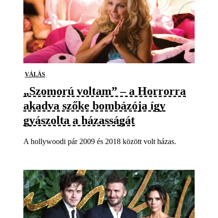
VÁLÁS
„Szomorú voltam” – a Horrorra
akadva szőke bombázója így
gyászolta a házasságát
A hollywoodi pár 2009 és 2018 között volt házas.