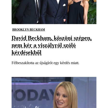
BROOKLYN BECKHAM
David Beckham, köszöni szépen,
nem kér a viszályról szóló
kérdésekből
Félbeszakította az újságírót egy kérdés miatt.