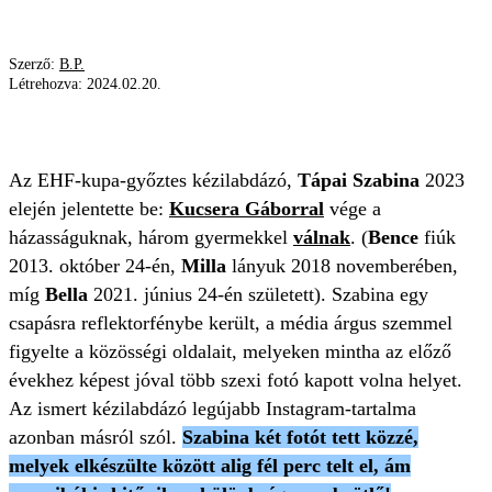
Szerző:
B.P.
Létrehozva:
2024.02.20.
TÁPAI SZABINA
KÜLÖNBSÉG
ARC
Az EHF-kupa-győztes kézilabdázó,
Tápai Szabina
2023
elején jelentette be:
Kucsera Gáborral
vége a
házasságuknak, három gyermekkel
válnak
. (
Bence
fiúk
2013. október 24-én,
Milla
lányuk 2018 novemberében,
míg
Bella
2021. június 24-én született). Szabina egy
csapásra reflektorfénybe került, a média árgus szemmel
figyelte a közösségi oldalait, melyeken mintha az előző
évekhez képest jóval több szexi fotó kapott volna helyet.
Az ismert kézilabdázó legújabb Instagram-tartalma
azonban másról szól.
Szabina két fotót tett közzé,
melyek elkészülte között alig fél perc telt el, ám