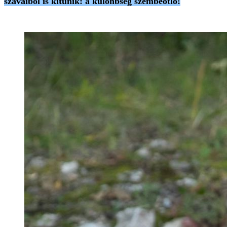
szavaiból is kitűnik: a különbség szembeötlő!