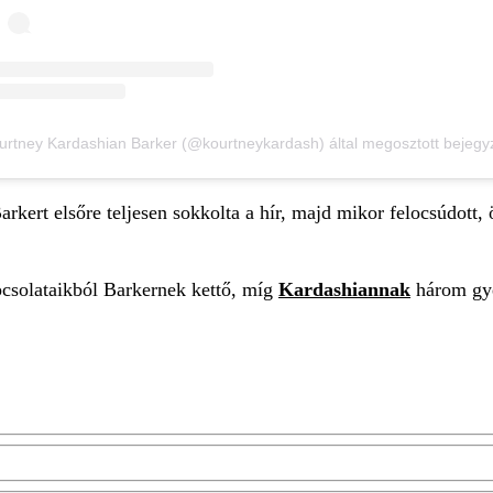
urtney Kardashian Barker (@kourtneykardash) által megosztott bejegy
arkert elsőre teljesen sokkolta a hír, majd mikor felocsúdott,
csolataikból Barkernek kettő, míg
Kardashiannak
három gye