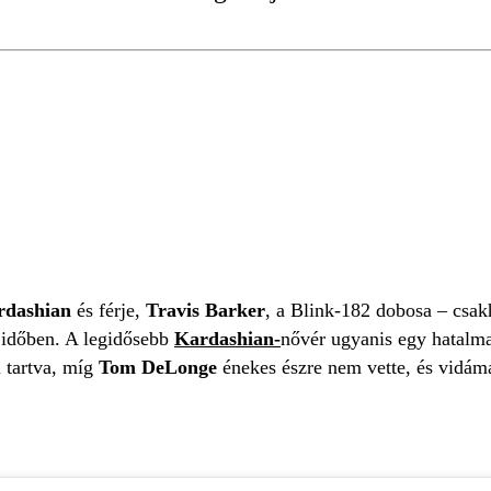
DASHIAN BARKER
TRAVIS BARKER
rdashian
és férje,
Travis Barker
, a Blink-182 dobosa – csak
 időben. A legidősebb
Kardashian-
nővér ugyanis egy hatalmas
 tartva, míg
Tom DeLonge
énekes észre nem vette, és vidám