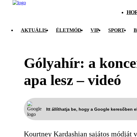
HO
AKTUÁLIS
ÉLETMÓD
VIP
SPORT
B
Gólyahír: a konce
apa lesz – videó
Itt állíthatja be, hogy a Google keresőben 
Kourtney Kardashian sajátos módját vá