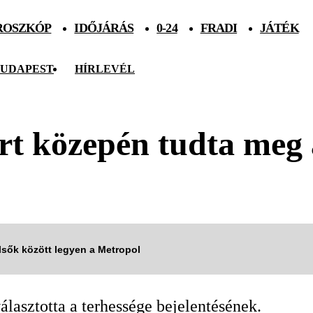
ROSZKÓP
IDŐJÁRÁS
0-24
FRADI
JÁTÉK
UDAPEST
HÍRLEVÉL
rt közepén tudta meg 
elsők között legyen a Metropol
lasztotta a terhessége bejelentésének.