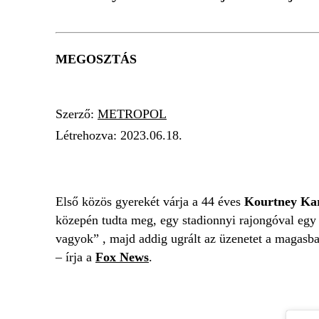
MEGOSZTÁS
Szerző:
METROPOL
Létrehozva:
2023.06.18.
GÓLYAHÍR
KONCERT
KOURTNEY KAR
Első közös gyerekét várja a 44 éves
Kourtney Ka
közepén tudta meg, egy stadionnyi rajongóval egy
vagyok” , majd addig ugrált az üzenetet a magasba
– írja a
Fox News
.