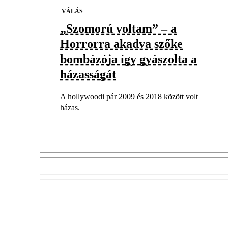
VÁLÁS
„Szomorú voltam” – a
Horrorra akadva szőke
bombázója így gyászolta a
házasságát
A hollywoodi pár 2009 és 2018 között volt
házas.