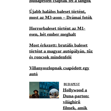
Budapesten csaptak fel a lángok
Újabb halálos baleset történt,
most az M3-ason – Drámai fotók
Horrorbaleset történt az M1-
esen, hét ember meghalt
Most érkezett: brutális baleset
történt a magyar autópályán, tűz
és roncsok mindenfelé
Villanyoszlopnak csapódott egy
autó
BUDAPEST
Hollywood a
Duna-parton:
világhírű
filmek, amik