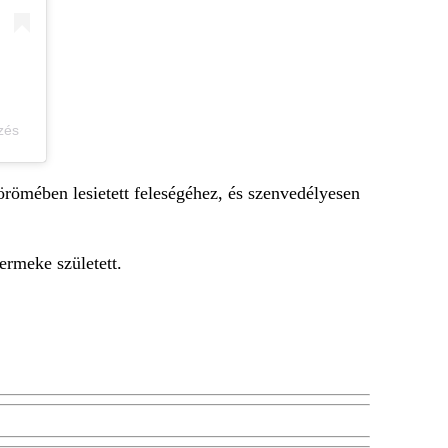
zés
 örömében lesietett feleségéhez, és szenvedélyesen
rmeke született.