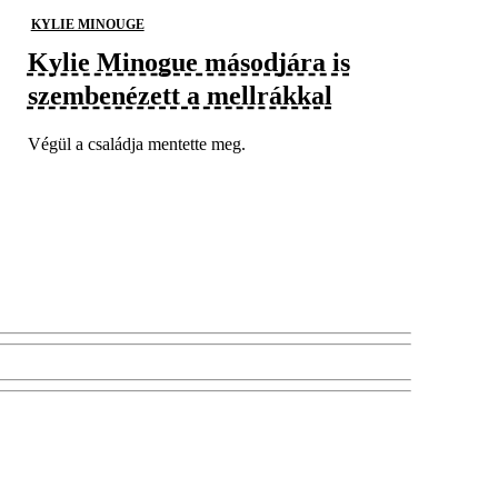
KYLIE MINOUGE
Kylie Minogue másodjára is
szembenézett a mellrákkal
Végül a családja mentette meg.