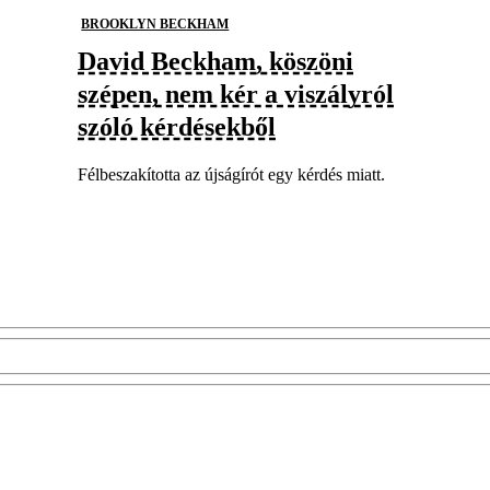
BROOKLYN BECKHAM
David Beckham, köszöni
szépen, nem kér a viszályról
szóló kérdésekből
Félbeszakította az újságírót egy kérdés miatt.