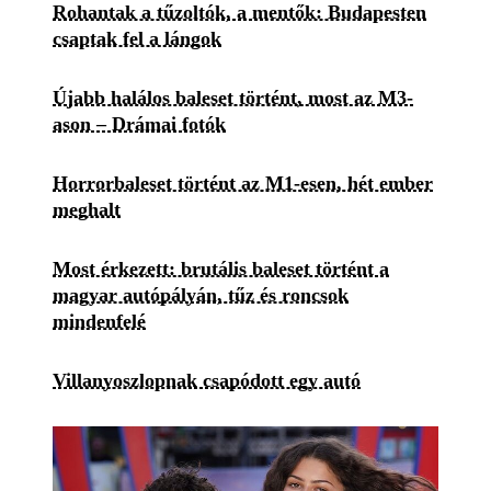
Rohantak a tűzoltók, a mentők: Budapesten
csaptak fel a lángok
Újabb halálos baleset történt, most az M3-
ason – Drámai fotók
Horrorbaleset történt az M1-esen, hét ember
meghalt
Most érkezett: brutális baleset történt a
magyar autópályán, tűz és roncsok
mindenfelé
Villanyoszlopnak csapódott egy autó