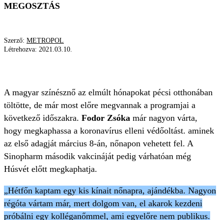
MEGOSZTÁS
Szerző:
METROPOL
Létrehozva:
2021.03.10.
KORONAVÍRUS
FODOR ZSÓKA
A magyar színésznő az elmúlt hónapokat pécsi otthonában
töltötte, de már most előre megvannak a programjai a
következő időszakra.
Fodor Zsóka
már nagyon várta,
hogy megkaphassa a koronavírus elleni védőoltást. aminek
az első adagját március 8-án, nőnapon vehetett fel. A
Sinopharm második vakcináját pedig várhatóan még
Húsvét előtt megkaphatja.
„Hétfőn kaptam egy kis kínait nőnapra, ajándékba. Nagyon
régóta vártam már, mert dolgom van, el akarok kezdeni
próbálni egy kolléganőmmel, ami egyelőre nem publikus.