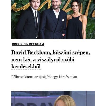
BROOKLYN BECKHAM
David Beckham, köszöni szépen,
nem kér a viszályról szóló
kérdésekből
Félbeszakította az újságírót egy kérdés miatt.