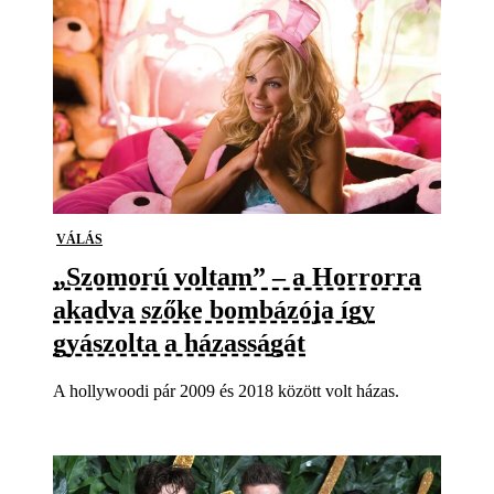
VÁLÁS
„Szomorú voltam” – a Horrorra
akadva szőke bombázója így
gyászolta a házasságát
A hollywoodi pár 2009 és 2018 között volt házas.