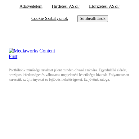
Adatvédelem
Hirdetési ÁSZF
Előfizetési ÁSZF
Cookie Szabályzatok
Sütibeállítások
Portfóliónk minőségi tartalmat jelent minden olvasó számára. Egyedülálló elérést,
országos lefedettséget és változatos megjelenési lehetőséget biztosít. Folyamatosan
keressük az új irányokat és fejlődési lehetőségeket. Ez jövőnk záloga.