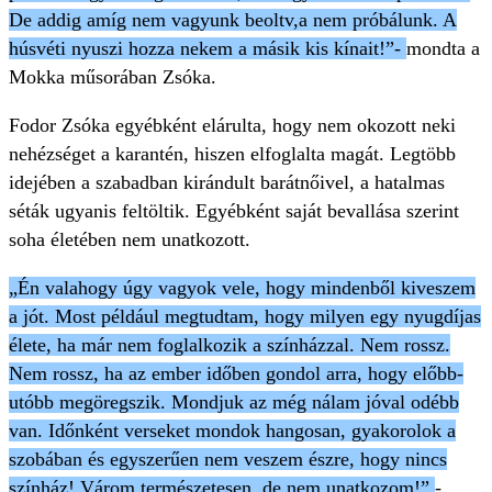
De addig amíg nem vagyunk beoltv,a nem próbálunk. A
húsvéti nyuszi hozza nekem a másik kis kínait!”-
mondta a
Mokka műsorában Zsóka.
Fodor Zsóka egyébként elárulta, hogy nem okozott neki
nehézséget a karantén, hiszen elfoglalta magát. Legtöbb
idejében a szabadban kirándult barátnőivel, a hatalmas
séták ugyanis feltöltik. Egyébként saját bevallása szerint
soha életében nem unatkozott.
„Én valahogy úgy vagyok vele, hogy mindenből kiveszem
a jót. Most például megtudtam, hogy milyen egy nyugdíjas
élete, ha már nem foglalkozik a színházzal. Nem rossz.
Nem rossz, ha az ember időben gondol arra, hogy előbb-
utóbb megöregszik. Mondjuk az még nálam jóval odébb
van. Időnként verseket mondok hangosan, gyakorolok a
szobában és egyszerűen nem veszem észre, hogy nincs
színház! Várom természetesen, de nem unatkozom!”
-