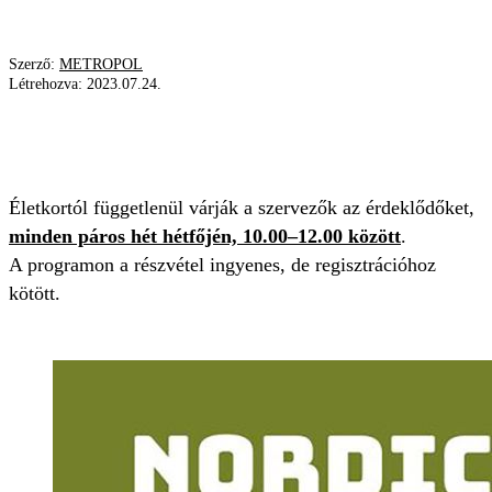
Szerző:
METROPOL
Létrehozva:
2023.07.24.
RÉSZVÉTEL
KALAND
KIRÁLY NAPPALI KLUB
BUDAPEST
Életkortól függetlenül várják a szervezők az érdeklődőket,
minden páros hét hétfőjén, 10.00–12.00 között
.
A programon a részvétel ingyenes, de regisztrációhoz
kötött.