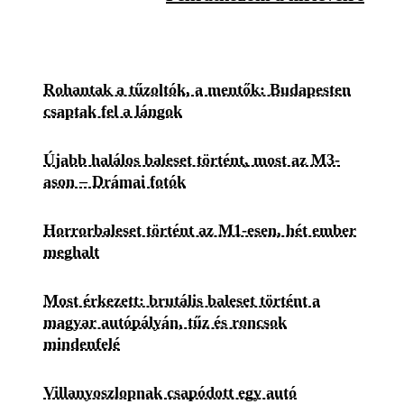
Rohantak a tűzoltók, a mentők: Budapesten
csaptak fel a lángok
Újabb halálos baleset történt, most az M3-
ason – Drámai fotók
Horrorbaleset történt az M1-esen, hét ember
meghalt
Most érkezett: brutális baleset történt a
magyar autópályán, tűz és roncsok
mindenfelé
Villanyoszlopnak csapódott egy autó