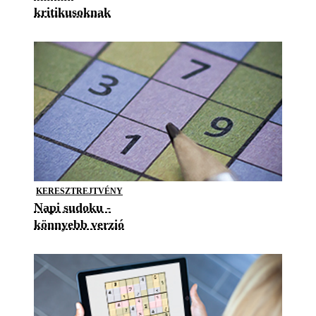
kritikusoknak
KERESZTREJTVÉNY
Napi sudoku -
könnyebb verzió