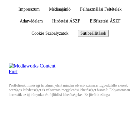
Impresszum
Médiaajánló
Felhasználási Feltételek
Adatvédelem
Hirdetési ÁSZF
Előfizetési ÁSZF
Cookie Szabályzatok
Sütibeállítások
Portfóliónk minőségi tartalmat jelent minden olvasó számára. Egyedülálló elérést,
országos lefedettséget és változatos megjelenési lehetőséget biztosít. Folyamatosan
keressük az új irányokat és fejlődési lehetőségeket. Ez jövőnk záloga.