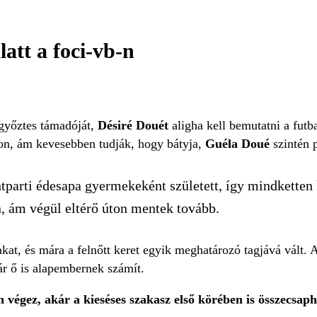
att a foci-vb-n
győztes támadóját,
Désiré Douét
aligha kell bemutatni a futb
mon, ám kevesebben tudják, hogy bátyja,
Guéla Doué
szintén p
ntparti édesapa gyermekeként született, így mindketten 
 ám végül eltérő úton mentek tovább.
takat, és mára a felnőtt keret egyik meghatározó tagjává vált
már ő is alapembernek számít.
 végez, akár a kieséses szakasz első körében is összecsap