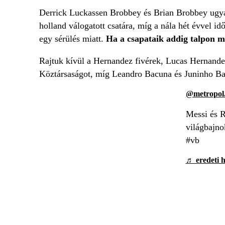
Derrick Luckassen Brobbey és Brian Brobbey ugyan
holland válogatott csatára, míg a nála hét évvel i
egy sérülés miatt.
Ha a csapataik addig talpon 
Rajtuk kívül a Hernandez fivérek, Lucas Hernande
Köztársaságot, míg Leandro Bacuna és Juninho Ba
@metropol.
Messi és R
világbajno
#vb
♬ eredeti 