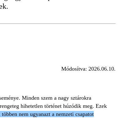
ek.
Módosítva:
2026.06.10.
 eseménye. Minden szem a nagy sztárokra
 rengeteg hihetetlen történet húzódik meg. Ezek
ük többen nem ugyanazt a nemzeti csapatot