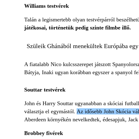
Williams testvérek
Talán a legismertebb olyan testvérpárról beszélhe
játékosai, történetük pedig szinte filmbe illő.
Szüleik Ghánából menekültek Európába egy jo
A fiatalabb Nico kulcsszerepet játszott Spanyolor
Bátyja, Inaki ugyan korábban egyszer a spanyol fel
Souttar testvérek
John és Harry Souttar ugyanabban a skóciai futball
választja el egymástól.
Az idősebb John Skócia vál
Aberdeen környékén nevelkedtek, édesapjuk, Jack So
Brobbey fivérek