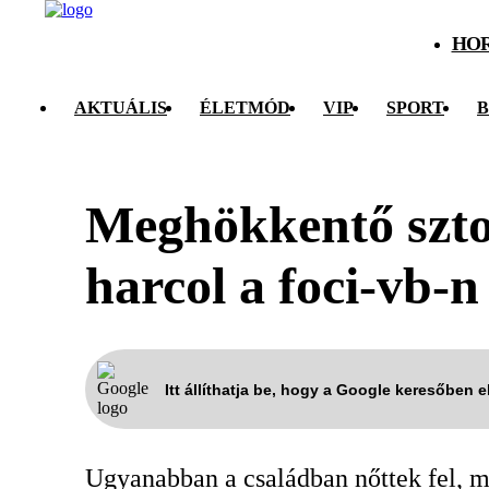
HO
AKTUÁLIS
ÉLETMÓD
VIP
SPORT
B
Meghökkentő sztor
harcol a foci-vb-n
Itt állíthatja be, hogy a Google keresőben 
Ugyanabban a családban nőttek fel, mé