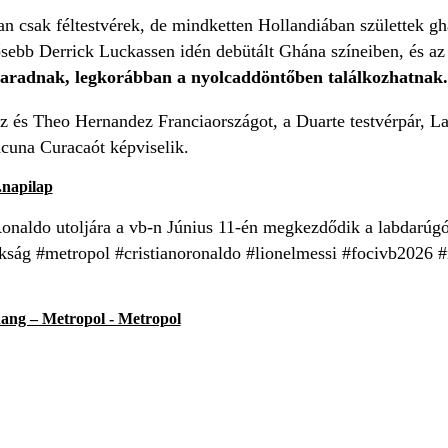
 csak féltestvérek, de mindketten Hollandiában születtek gh
dősebb Derrick Luckassen idén debütált Ghána színeiben, és az 
maradnak, legkorábban a nyolcaddöntőben találkozhatnak.
z és Theo Hernandez Franciaországot, a Duarte testvérpár, L
cuna Curacaót képviselik.
napilap
onaldo utoljára a vb-n Június 11-én megkezdődik a labdarúgó
kság #metropol #cristianoronaldo #lionelmessi #focivb2026 
hang – Metropol - Metropol