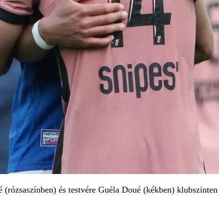
é (rózsaszínben) és testvére Guéla Doué (kékben) klubszinten