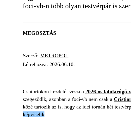
foci-vb-n több olyan testvérpár is sze
MEGOSZTÁS
Szerző:
METROPOL
Létrehozva:
2026.06.10.
FOCI-VB 2026
LABDARÚGÓ-VILÁGBAJ
Csütörtökön kezdetét veszi a
2026-os labdarúgó-
szegeződik, azonban a foci-vb nem csak a
Cristia
közé tartozik az is, hogy az idei tornán hét testvérp
képviselik