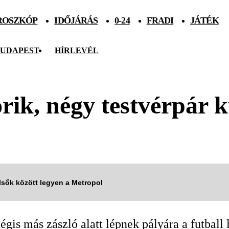
ROSZKÓP
IDŐJÁRÁS
0-24
FRADI
JÁTÉK
UDAPEST
HÍRLEVÉL
ik, négy testvérpár k
elsők között legyen a Metropol
gis más zászló alatt lépnek pályára a futbal