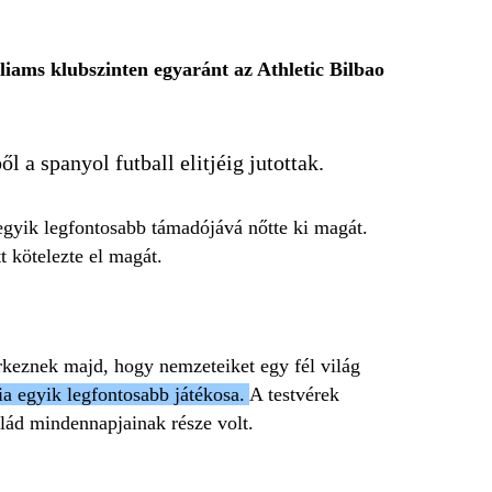
liams klubszinten egyaránt az Athletic Bilbao
a spanyol futball elitjéig jutottak.
 egyik legfontosabb támadójává nőtte ki magát.
t kötelezte el magát.
érkeznek majd, hogy nemzeteiket egy fél világ
ia egyik legfontosabb játékosa.
A testvérek
alád mindennapjainak része volt.