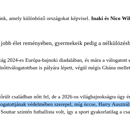
tünk, amely különböző országokat képvisel.
Inaki és Nico Wil
bb élet reményében, gyermekeik pedig a nélkülözésből 
szág 2024-es Európa-bajnoki diadalában, és mára a válogatott
nőttválogatottban is pályára lépett, végül mégis Ghána mellet
őrült családban nőtt fel, de a 2026-os világbajnokságra úgy 
ogatottjának védelmében szerepel, míg öccse, Harry Ausztrál
uttar szintén futballista volt, így a sport gyakorlatilag a cs