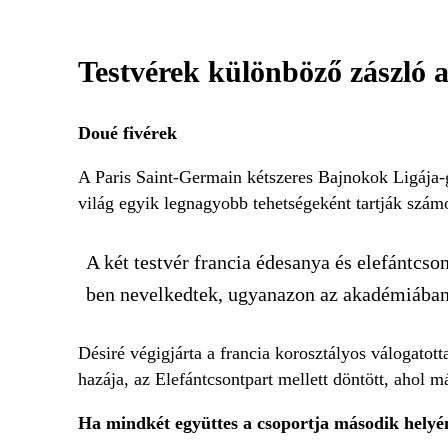
Testvérek különböző zászló al
Doué fivérek
A Paris Saint-Germain kétszeres Bajnokok Ligája-
világ egyik legnagyobb tehetségeként tartják szá
A két testvér francia édesanya és elefántcso
ben nevelkedtek, ugyanazon az akadémiában,
Désiré végigjárta a francia korosztályos válogatot
hazája, az Elefántcsontpart mellett döntött, ahol 
Ha mindkét együttes a csoportja második helyén