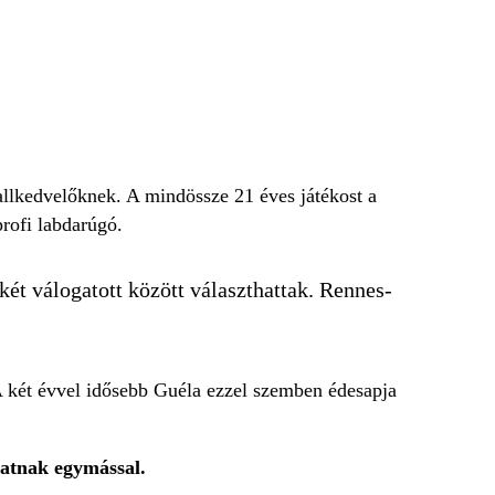
allkedvelőknek. A mindössze 21 éves játékost a
rofi labdarúgó.
két válogatott között választhattak. Rennes-
. A két évvel idősebb Guéla ezzel szemben édesapja
hatnak egymással.