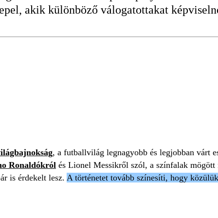
repel, akik különböző válogatottakat képviseln
NOKSÁG
VILÁGBAJNOKSÁG
világbajnokság
, a futballvilág legnagyobb és legjobban várt
no Ronaldókról
és Lionel Messikről szól, a színfalak mögött
ár is érdekelt lesz.
A történetet tovább színesíti, hogy közül