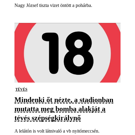
Nagy József tiszta vizet öntött a pohárba.
TÉVÉS
Mindenki őt nézte, a stadionban
mutatta meg bomba alakját a
tévés szépségkirálynő
A lelátón is volt látnivaló a vb nyitómeccsén.