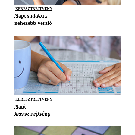
KERESZTREJTVÉNY
Napi sudoku -
nehezebb verzió
KERESZTREJTVÉNY
Napi
keresztrejtvény