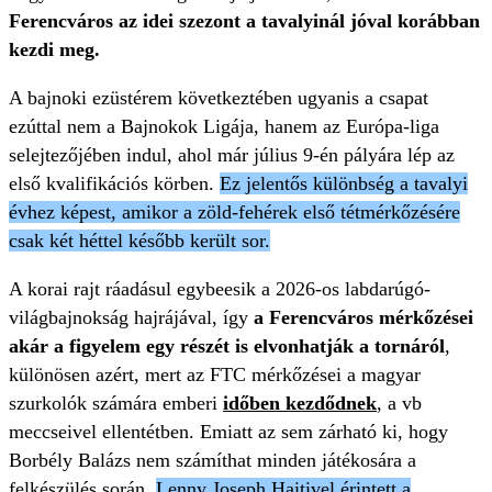
Ferencváros az idei szezont a tavalyinál jóval korábban
kezdi meg.
A bajnoki ezüstérem következtében ugyanis a csapat
ezúttal nem a Bajnokok Ligája, hanem az Európa-liga
selejtezőjében indul, ahol már július 9-én pályára lép az
első kvalifikációs körben.
Ez jelentős különbség a tavalyi
évhez képest, amikor a zöld-fehérek első tétmérkőzésére
csak két héttel később került sor.
A korai rajt ráadásul egybeesik a 2026-os labdarúgó-
világbajnokság hajrájával, így
a Ferencváros mérkőzései
akár a figyelem egy részét is elvonhatják a tornáról
,
különösen azért, mert az FTC mérkőzései a magyar
szurkolók számára emberi
időben kezdődnek
, a vb
meccseivel ellentétben. Emiatt az sem zárható ki, hogy
Borbély Balázs nem számíthat minden játékosára a
felkészülés során.
Lenny Joseph Haitivel érintett a