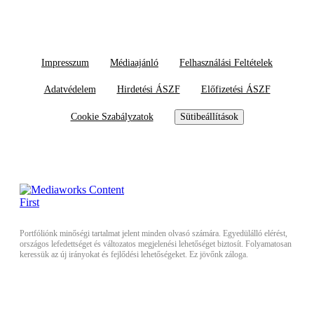
Impresszum
Médiaajánló
Felhasználási Feltételek
Adatvédelem
Hirdetési ÁSZF
Előfizetési ÁSZF
Cookie Szabályzatok
Sütibeállítások
Portfóliónk minőségi tartalmat jelent minden olvasó számára. Egyedülálló elérést,
országos lefedettséget és változatos megjelenési lehetőséget biztosít. Folyamatosan
keressük az új irányokat és fejlődési lehetőségeket. Ez jövőnk záloga.