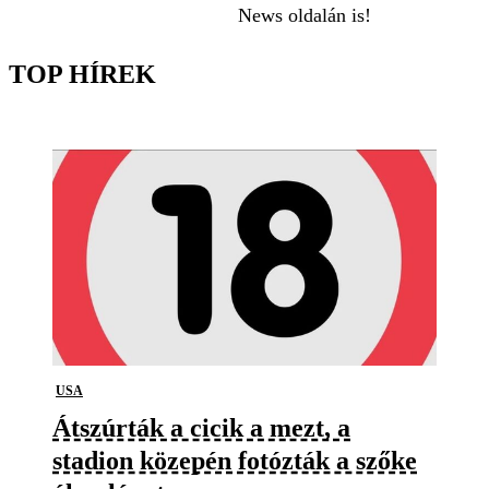
News oldalán is!
TOP HÍREK
USA
Átszúrták a cicik a mezt, a
stadion közepén fotózták a szőke