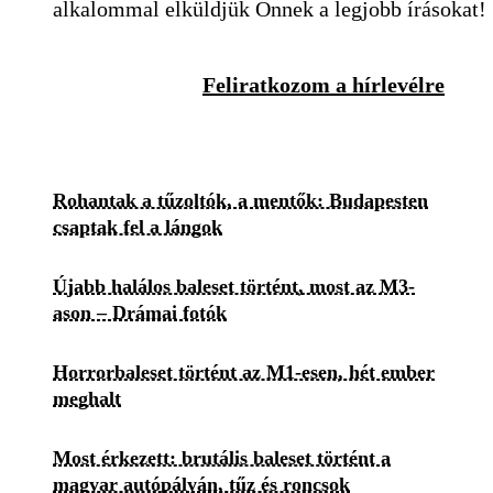
alkalommal elküldjük Önnek a legjobb írásokat!
Feliratkozom a hírlevélre
Rohantak a tűzoltók, a mentők: Budapesten
csaptak fel a lángok
Újabb halálos baleset történt, most az M3-
ason – Drámai fotók
Horrorbaleset történt az M1-esen, hét ember
meghalt
Most érkezett: brutális baleset történt a
magyar autópályán, tűz és roncsok