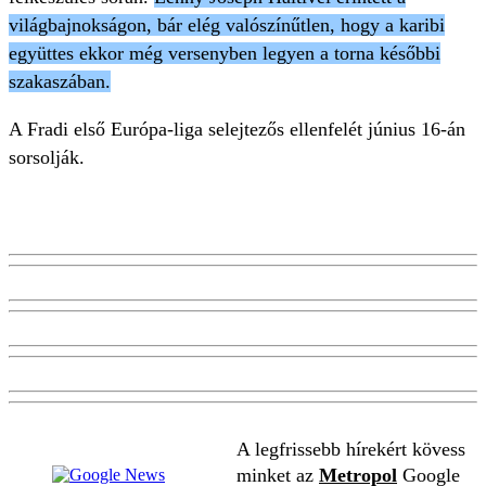
világbajnokságon, bár elég valószínűtlen, hogy a karibi
együttes ekkor még versenyben legyen a torna későbbi
szakaszában.
A Fradi első Európa-liga selejtezős ellenfelét június 16-án
sorsolják.
A legfrissebb hírekért kövess
minket az
Metropol
Google