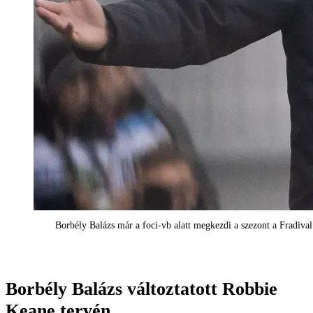
Borbély Balázs már a foci-vb alatt megkezdi a szezont a Fradiva
Borbély Balázs változtatott Robbie
Keane tervén