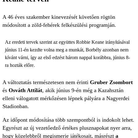
A 46 éves szakember kinevezését követően rögtön
módosított a zöld-fehérek felkészülési programján.
Az eredeti tervek szerint az együttes Robbie Keane irányításával
június 11-én kezdte volna meg a munkát, Borbély azonban nem
kívánt várni, így az első edzést három nappal korábbra, június 8-
ra hozták előre.
A változtatás természetesen nem érinti
Gruber Zsombort
és
Osváth Attilát
, akik június 9-én még a Kazahsztán
elleni válogatott mérkőzésen lépnek pályára a Nagyerdei
Stadionban.
Az időpont módosítása több szempontból is indokolt lehet.
Egyrészt az új vezetőedző értékes plusznapokat nyer arra,
hogy közelebbről megismerje játékosait, másrészt
a