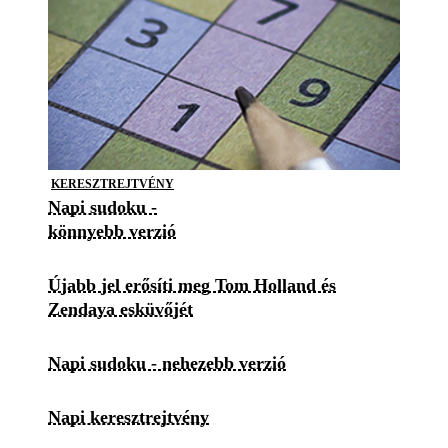
KERESZTREJTVÉNY
Napi sudoku -
könnyebb verzió
Újabb jel erősíti meg Tom Holland és
Zendaya esküvőjét
Napi sudoku - nehezebb verzió
Napi keresztrejtvény