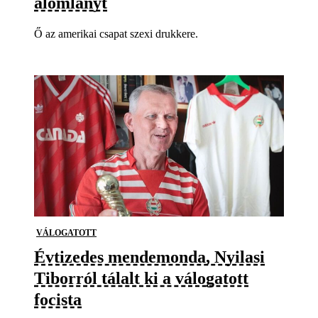
álomlányt
Ő az amerikai csapat szexi drukkere.
VÁLOGATOTT
Évtizedes mendemonda, Nyilasi
Tiborról tálalt ki a válogatott
focista