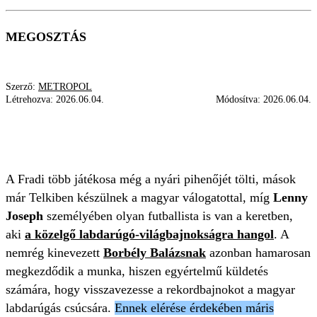
MEGOSZTÁS
Szerző:
METROPOL
Létrehozva:
2026.06.04.
Módosítva:
2026.06.04.
BORBÉLY BALÁZS
EURÓPA-LIGA-SELEJTEZŐ
FOCI-VB 2026
FRADI
A Fradi több játékosa még a nyári pihenőjét tölti, mások
már Telkiben készülnek a magyar válogatottal, míg
Lenny
Joseph
személyében olyan futballista is van a keretben,
aki
a közelgő labdarúgó-világbajnokságra hangol
. A
nemrég kinevezett
Borbély Balázsnak
azonban hamarosan
megkezdődik a munka, hiszen egyértelmű küldetés
számára, hogy visszavezesse a rekordbajnokot a magyar
labdarúgás csúcsára.
Ennek elérése érdekében máris