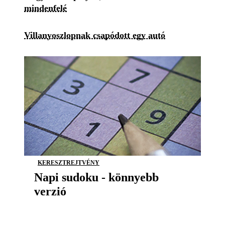
mindenfelé
Villanyoszlopnak csapódott egy autó
KERESZTREJTVÉNY
Napi sudoku - könnyebb
verzió