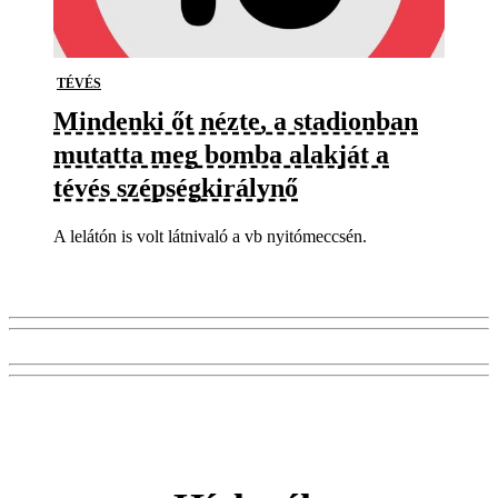
TÉVÉS
Mindenki őt nézte, a stadionban
mutatta meg bomba alakját a
tévés szépségkirálynő
A lelátón is volt látnivaló a vb nyitómeccsén.