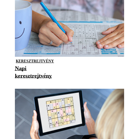
KERESZTREJTVÉNY
Napi
keresztrejtvény