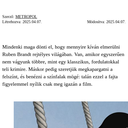
Szerző:
METROPOL
Létrehozva:
2025.04.07.
Módosítva:
2025.04.07.
MÜPA FILMKLUB
RUBEN BRANDT
KRIMI
Mindenki maga dönti el, hogy mennyire kíván elmerülni
Ruben Brandt rejtélyes világában. Van, amikor egyszerűen
nem vágyunk többre, mint egy klasszikus, fordulatokkal
teli krimire. Máskor pedig szeretjük megkapargatni a
felszínt, és benézni a színfalak mögé: talán ezzel a fajta
figyelemmel nyílik csak meg igazán a film.