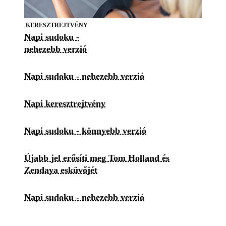
KERESZTREJTVÉNY
Napi sudoku -
nehezebb verzió
Napi sudoku - nehezebb verzió
Napi keresztrejtvény
Napi sudoku - könnyebb verzió
Újabb jel erősíti meg Tom Holland és
Zendaya esküvőjét
Napi sudoku - nehezebb verzió