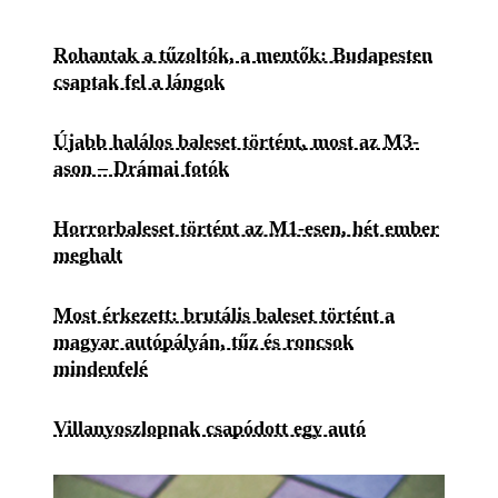
Rohantak a tűzoltók, a mentők: Budapesten
csaptak fel a lángok
Újabb halálos baleset történt, most az M3-
ason – Drámai fotók
Horrorbaleset történt az M1-esen, hét ember
meghalt
Most érkezett: brutális baleset történt a
magyar autópályán, tűz és roncsok
mindenfelé
Villanyoszlopnak csapódott egy autó